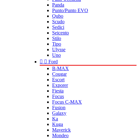
Panda
Punto/Punto EVO
Qubo
Scudo
Sedici
Seicento
Stilo
Tipo
Ulysse
Uno


Ford
B-MAX
Cougar
Escort
Exporer
Fiesta
Focus
Focus C-MAX
Fusion
Galaxy
Ka
Kuga
Maverick
Mondeo