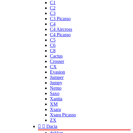
C1
C2
C3
C3 Picasso
C4
C4 Aircross
C4 Picasso
C5
C6
C8
Cactus
Crosser
CX
Evasion
Jumper
Jumpy
Nemo
Saxo
Xantia
XM
Xsara
Xsara Picasso
ZX


Dacia
dokker