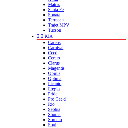
Matrix
Santa Fe
Sonata
Terracan
Trajet MPV
Tucson


KIA
Carens
Carnival
Ceed
Cerato
Clarus
Magentis
Opirus
Optima
Picanto
Pregio
Pride
Pro Cee'd
Rio
Sephia
Shuma
Sorento
Soul