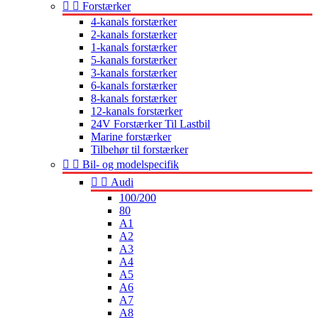


Forstærker
4-kanals forstærker
2-kanals forstærker
1-kanals forstærker
5-kanals forstærker
3-kanals forstærker
6-kanals forstærker
8-kanals forstærker
12-kanals forstærker
24V Forstærker Til Lastbil
Marine forstærker
Tilbehør til forstærker


Bil- og modelspecifik


Audi
100/200
80
A1
A2
A3
A4
A5
A6
A7
A8