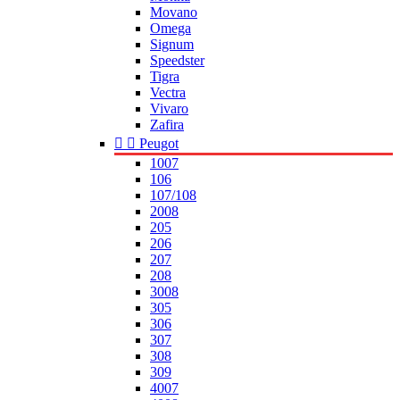
Movano
Omega
Signum
Speedster
Tigra
Vectra
Vivaro
Zafira


Peugot
1007
106
107/108
2008
205
206
207
208
3008
305
306
307
308
309
4007