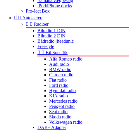
Yamaha vægbeslag
iPod/iPhone docks
Pro-Ject Box


Autostereo


Radioer
Bilradio 1 DIN
Bilradio 2 DIN
Bådradio (headunit)
Freestyle


Bil Specifik
Alfa Romeo radio
Audi radio
BMW radio
Citroën radio
Fiat radio
Ford radio
Hyundai radio
KIA radio
Mercedes radio
Peugeot radio
Seat radio
Skoda radio
Volkswagen radio
DAB+ Adapter