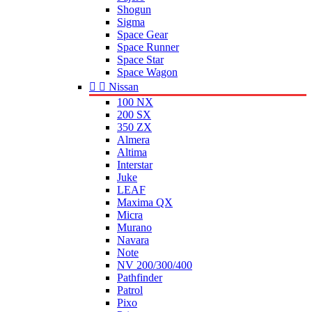
Shogun
Sigma
Space Gear
Space Runner
Space Star
Space Wagon


Nissan
100 NX
200 SX
350 ZX
Almera
Altima
Interstar
Juke
LEAF
Maxima QX
Micra
Murano
Navara
Note
NV 200/300/400
Pathfinder
Patrol
Pixo