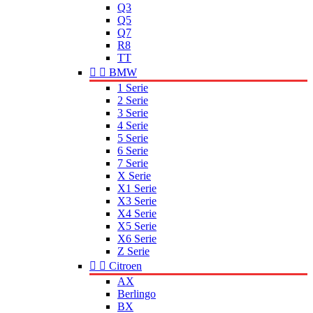
Q3
Q5
Q7
R8
TT


BMW
1 Serie
2 Serie
3 Serie
4 Serie
5 Serie
6 Serie
7 Serie
X Serie
X1 Serie
X3 Serie
X4 Serie
X5 Serie
X6 Serie
Z Serie


Citroen
AX
Berlingo
BX