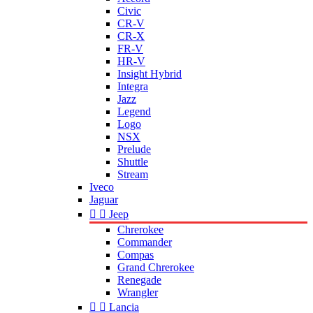
Civic
CR-V
CR-X
FR-V
HR-V
Insight Hybrid
Integra
Jazz
Legend
Logo
NSX
Prelude
Shuttle
Stream
Iveco
Jaguar


Jeep
Chrerokee
Commander
Compas
Grand Chrerokee
Renegade
Wrangler


Lancia