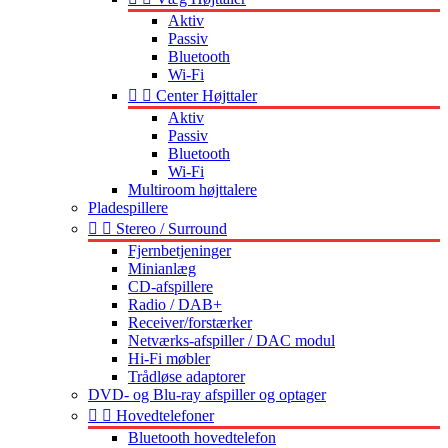
Aktiv
Passiv
Bluetooth
Wi-Fi


Center Højttaler
Aktiv
Passiv
Bluetooth
Wi-Fi
Multiroom højttalere
Pladespillere


Stereo / Surround
Fjernbetjeninger
Minianlæg
CD-afspillere
Radio / DAB+
Receiver/forstærker
Netværks-afspiller / DAC modul
Hi-Fi møbler
Trådløse adaptorer
DVD- og Blu-ray afspiller og optager


Hovedtelefoner
Bluetooth hovedtelefon