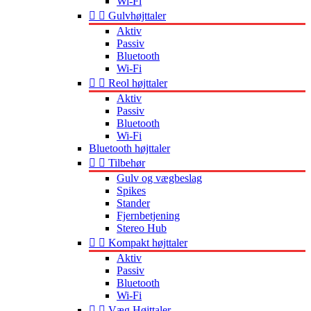
Wi-Fi


Gulvhøjttaler
Aktiv
Passiv
Bluetooth
Wi-Fi


Reol højttaler
Aktiv
Passiv
Bluetooth
Wi-Fi
Bluetooth højttaler


Tilbehør
Gulv og vægbeslag
Spikes
Stander
Fjernbetjening
Stereo Hub


Kompakt højttaler
Aktiv
Passiv
Bluetooth
Wi-Fi


Væg Højttaler