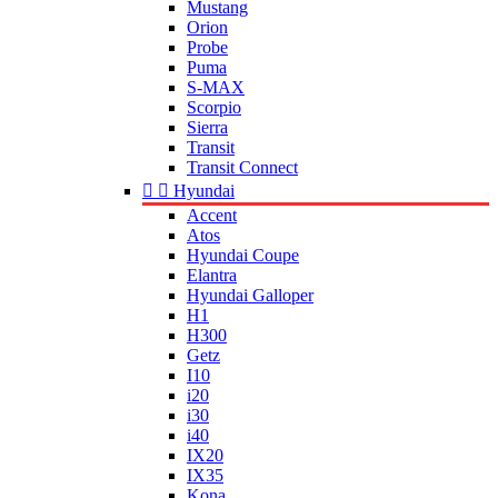
Mustang
Orion
Probe
Puma
S-MAX
Scorpio
Sierra
Transit
Transit Connect


Hyundai
Accent
Atos
Hyundai Coupe
Elantra
Hyundai Galloper
H1
H300
Getz
I10
i20
i30
i40
IX20
IX35
Kona