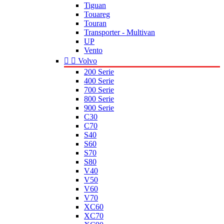
Tiguan
Touareg
Touran
Transporter - Multivan
UP
Vento


Volvo
200 Serie
400 Serie
700 Serie
800 Serie
900 Serie
C30
C70
S40
S60
S70
S80
V40
V50
V60
V70
XC60
XC70