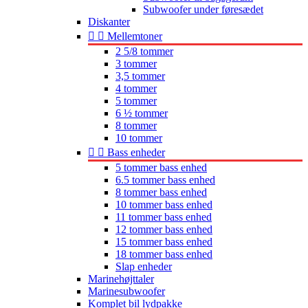
Subwoofer under føresædet
Diskanter


Mellemtoner
2 5/8 tommer
3 tommer
3,5 tommer
4 tommer
5 tommer
6 ½ tommer
8 tommer
10 tommer


Bass enheder
5 tommer bass enhed
6.5 tommer bass enhed
8 tommer bass enhed
10 tommer bass enhed
11 tommer bass enhed
12 tommer bass enhed
15 tommer bass enhed
18 tommer bass enhed
Slap enheder
Marinehøjttaler
Marinesubwoofer
Komplet bil lydpakke