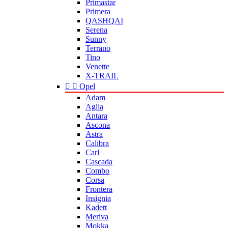
Primastar
Primera
QASHQAI
Serena
Sunny
Terrano
Tino
Venette
X-TRAIL


Opel
Adam
Agila
Antara
Ascona
Astra
Calibra
Carl
Cascada
Combo
Corsa
Frontera
Insignia
Kadett
Meriva
Mokka