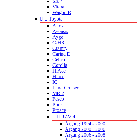
SX 4
Vitara
Wagon R


Toyota
Auris
Avensis
Aygo
C-HR
Cramry
Carina E
Celica
Corolla
HiAce
Hilux
IQ
Land Cruiser
MR 2
Paseo
Prius
Proace


RAV 4
Årgang 1994 - 2000
Årgang 2000 - 2006
Årgang 2006 - 2008