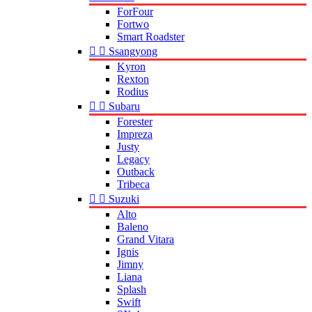
ForFour
Fortwo
Smart Roadster


Ssangyong
Kyron
Rexton
Rodius


Subaru
Forester
Impreza
Justy
Legacy
Outback
Tribeca


Suzuki
Alto
Baleno
Grand Vitara
Ignis
Jimny
Liana
Splash
Swift