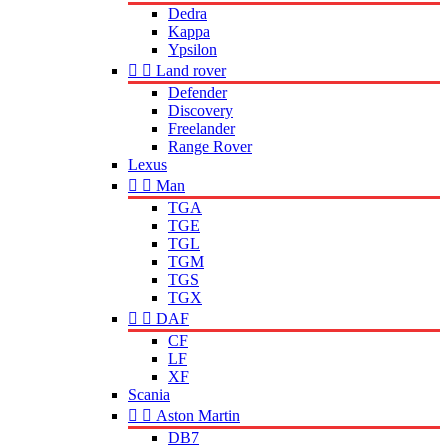
Dedra
Kappa
Ypsilon


Land rover
Defender
Discovery
Freelander
Range Rover
Lexus


Man
TGA
TGE
TGL
TGM
TGS
TGX


DAF
CF
LF
XF
Scania


Aston Martin
DB7