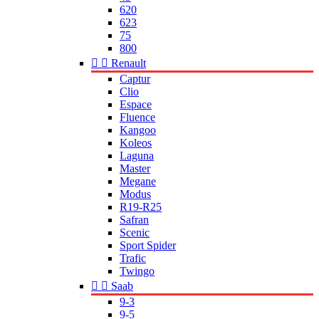
620
623
75
800


Renault
Captur
Clio
Espace
Fluence
Kangoo
Koleos
Laguna
Master
Megane
Modus
R19-R25
Safran
Scenic
Sport Spider
Trafic
Twingo


Saab
9-3
9-5