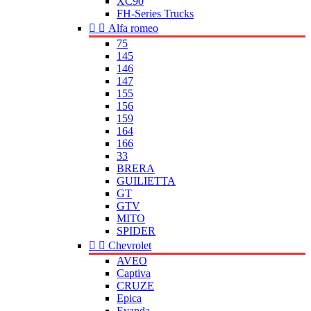
XC90
FH-Series Trucks


Alfa romeo
75
145
146
147
155
156
159
164
166
33
BRERA
GUILIETTA
GT
GTV
MITO
SPIDER


Chevrolet
AVEO
Captiva
CRUZE
Epica
Evanda