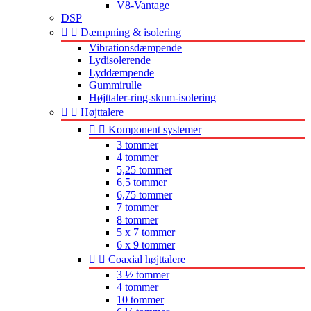
V8-Vantage
DSP


Dæmpning & isolering
Vibrationsdæmpende
Lydisolerende
Lyddæmpende
Gummirulle
Højttaler-ring-skum-isolering


Højttalere


Komponent systemer
3 tommer
4 tommer
5,25 tommer
6,5 tommer
6,75 tommer
7 tommer
8 tommer
5 x 7 tommer
6 x 9 tommer


Coaxial højttalere
3 ½ tommer
4 tommer
10 tommer