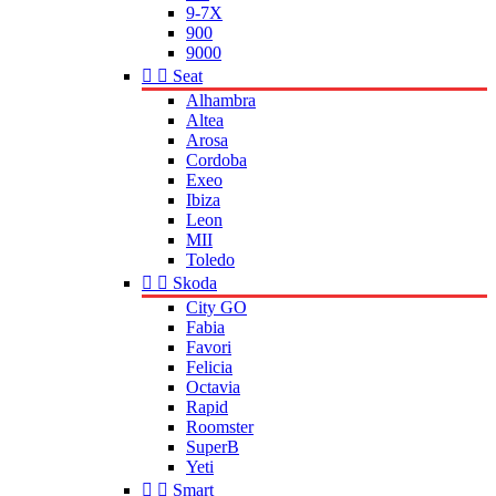
9-7X
900
9000


Seat
Alhambra
Altea
Arosa
Cordoba
Exeo
Ibiza
Leon
MII
Toledo


Skoda
City GO
Fabia
Favori
Felicia
Octavia
Rapid
Roomster
SuperB
Yeti


Smart