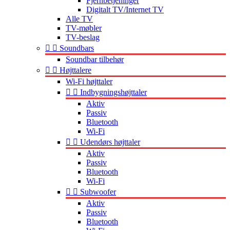
Fjernbetjeninger
Digitalt TV/Internet TV
Alle TV
TV-møbler
TV-beslag


Soundbars
Soundbar tilbehør


Højttalere
Wi-Fi højttaler


Indbygningshøjttaler
Aktiv
Passiv
Bluetooth
Wi-Fi


Udendørs højttaler
Aktiv
Passiv
Bluetooth
Wi-Fi


Subwoofer
Aktiv
Passiv
Bluetooth