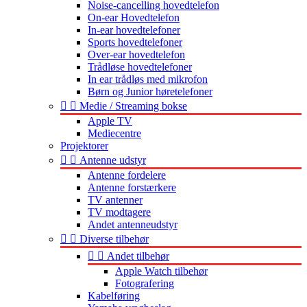
Noise-cancelling hovedtelefon
On-ear Hovedtelefon
In-ear hovedtelefoner
Sports hovedtelefoner
Over-ear hovedtelefon
Trådløse hovedtelefoner
In ear trådløs med mikrofon
Børn og Junior høretelefoner


Medie / Streaming bokse
Apple TV
Mediecentre
Projektorer


Antenne udstyr
Antenne fordelere
Antenne forstærkere
TV antenner
TV modtagere
Andet antenneudstyr


Diverse tilbehør


Andet tilbehør
Apple Watch tilbehør
Fotografering
Kabelføring