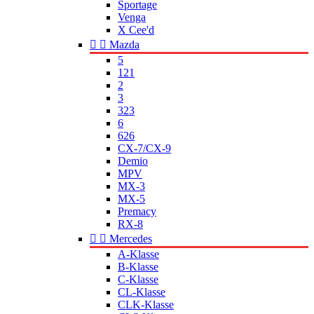
Sportage
Venga
X Cee'd


Mazda
5
121
2
3
323
6
626
CX-7/CX-9
Demio
MPV
MX-3
MX-5
Premacy
RX-8


Mercedes
A-Klasse
B-Klasse
C-Klasse
CL-Klasse
CLK-Klasse