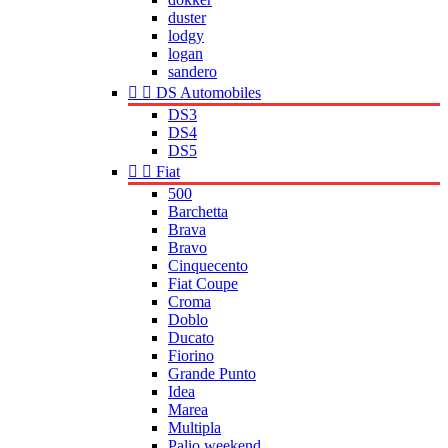
duster
lodgy
logan
sandero


DS Automobiles
DS3
DS4
DS5


Fiat
500
Barchetta
Brava
Bravo
Cinquecento
Fiat Coupe
Croma
Doblo
Ducato
Fiorino
Grande Punto
Idea
Marea
Multipla
Palio weekend