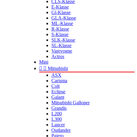
CLS-Klasse
E-Klasse
Gl-Klasse
GLA-Klasse
ML-Klasse
R-Klasse
S-Klasse
SLK-Klasse
SL-Klasse
Varevogne
Actros
Mini


Mitsubishi
ASX
Carisma
Colt
Eclipse
Galant
Mitsubishi Galloper
Grandis
L200
L300
Lancer
Outlander
Pajero