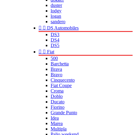
duster
lodgy
logan
sandero


DS Automobiles
DS3
DS4
DS5


Fiat
500
Barchetta
Brava
Bravo
Cinquecento
Fiat Coupe
Croma
Doblo
Ducato
Fiorino
Grande Punto
Idea
Marea
Multipla
Palio weekend