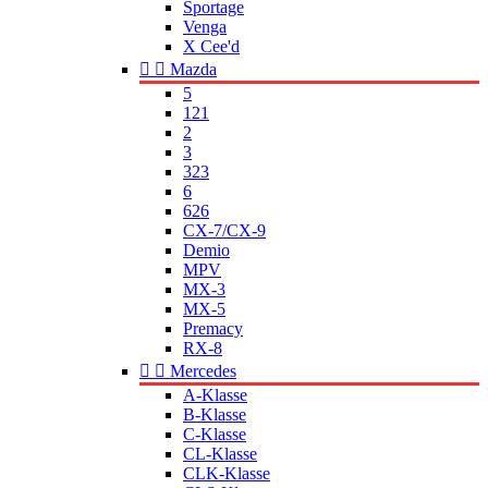
Sportage
Venga
X Cee'd


Mazda
5
121
2
3
323
6
626
CX-7/CX-9
Demio
MPV
MX-3
MX-5
Premacy
RX-8


Mercedes
A-Klasse
B-Klasse
C-Klasse
CL-Klasse
CLK-Klasse