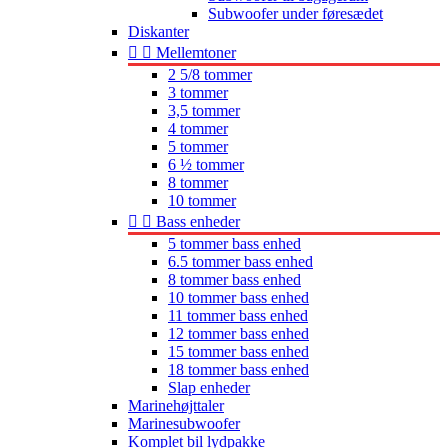
Subwoofer under føresædet
Diskanter


Mellemtoner
2 5/8 tommer
3 tommer
3,5 tommer
4 tommer
5 tommer
6 ½ tommer
8 tommer
10 tommer


Bass enheder
5 tommer bass enhed
6.5 tommer bass enhed
8 tommer bass enhed
10 tommer bass enhed
11 tommer bass enhed
12 tommer bass enhed
15 tommer bass enhed
18 tommer bass enhed
Slap enheder
Marinehøjttaler
Marinesubwoofer
Komplet bil lydpakke