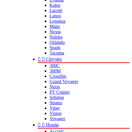
Kalos
Lacetti
Lanos
Leganza
Matiz
Nexia
Nubira
Orlando
Spark
Tacuma


Chrysler
300C
300M
Crossfire
Grand Voyager
Neon
PT Cruiser
Sebring
Stratus
Viper
Vision
Voyager


Honda
Accord