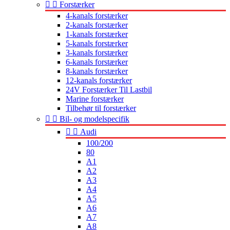


Forstærker
4-kanals forstærker
2-kanals forstærker
1-kanals forstærker
5-kanals forstærker
3-kanals forstærker
6-kanals forstærker
8-kanals forstærker
12-kanals forstærker
24V Forstærker Til Lastbil
Marine forstærker
Tilbehør til forstærker


Bil- og modelspecifik


Audi
100/200
80
A1
A2
A3
A4
A5
A6
A7
A8