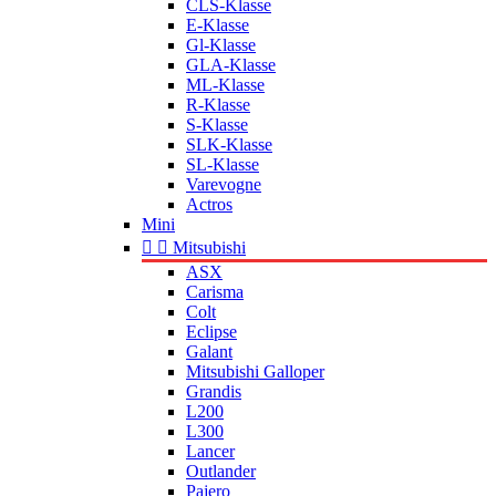
CLS-Klasse
E-Klasse
Gl-Klasse
GLA-Klasse
ML-Klasse
R-Klasse
S-Klasse
SLK-Klasse
SL-Klasse
Varevogne
Actros
Mini


Mitsubishi
ASX
Carisma
Colt
Eclipse
Galant
Mitsubishi Galloper
Grandis
L200
L300
Lancer
Outlander
Pajero