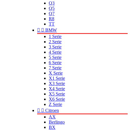
Q3
Q5
Q7
R8
TT


BMW
1 Serie
2 Serie
3 Serie
4 Serie
5 Serie
6 Serie
7 Serie
X Serie
X1 Serie
X3 Serie
X4 Serie
X5 Serie
X6 Serie
Z Serie


Citroen
AX
Berlingo
BX