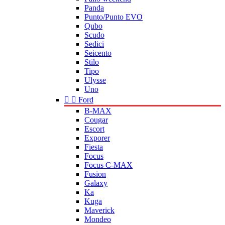
Panda
Punto/Punto EVO
Qubo
Scudo
Sedici
Seicento
Stilo
Tipo
Ulysse
Uno


Ford
B-MAX
Cougar
Escort
Exporer
Fiesta
Focus
Focus C-MAX
Fusion
Galaxy
Ka
Kuga
Maverick
Mondeo