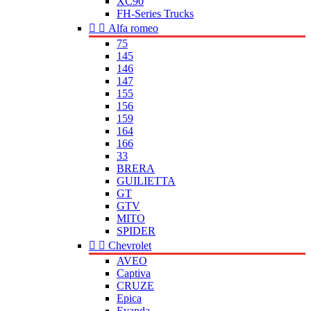
XC90
FH-Series Trucks


Alfa romeo
75
145
146
147
155
156
159
164
166
33
BRERA
GUILIETTA
GT
GTV
MITO
SPIDER


Chevrolet
AVEO
Captiva
CRUZE
Epica
Evanda