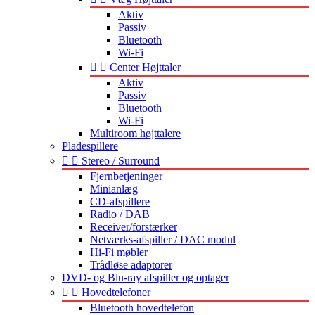
Aktiv
Passiv
Bluetooth
Wi-Fi


Center Højttaler
Aktiv
Passiv
Bluetooth
Wi-Fi
Multiroom højttalere
Pladespillere


Stereo / Surround
Fjernbetjeninger
Minianlæg
CD-afspillere
Radio / DAB+
Receiver/forstærker
Netværks-afspiller / DAC modul
Hi-Fi møbler
Trådløse adaptorer
DVD- og Blu-ray afspiller og optager


Hovedtelefoner
Bluetooth hovedtelefon