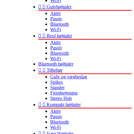
Wi-Fi


Gulvhøjttaler
Aktiv
Passiv
Bluetooth
Wi-Fi


Reol højttaler
Aktiv
Passiv
Bluetooth
Wi-Fi
Bluetooth højttaler


Tilbehør
Gulv og vægbeslag
Spikes
Stander
Fjernbetjening
Stereo Hub


Kompakt højttaler
Aktiv
Passiv
Bluetooth
Wi-Fi


Væg Højttaler