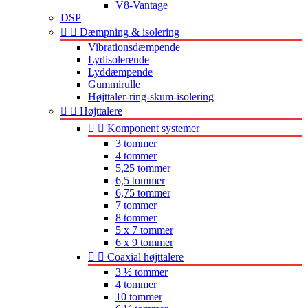
V8-Vantage
DSP


Dæmpning & isolering
Vibrationsdæmpende
Lydisolerende
Lyddæmpende
Gummirulle
Højttaler-ring-skum-isolering


Højttalere


Komponent systemer
3 tommer
4 tommer
5,25 tommer
6,5 tommer
6,75 tommer
7 tommer
8 tommer
5 x 7 tommer
6 x 9 tommer


Coaxial højttalere
3 ½ tommer
4 tommer
10 tommer