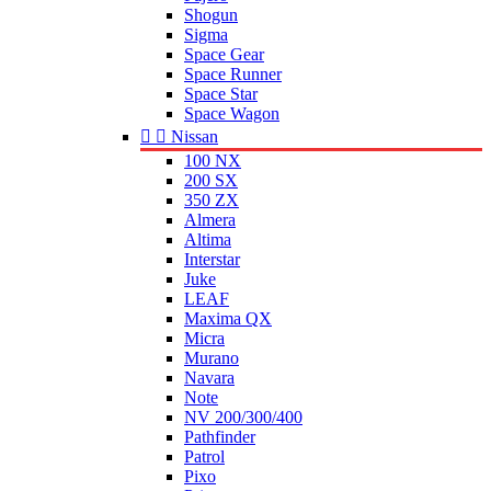
Shogun
Sigma
Space Gear
Space Runner
Space Star
Space Wagon


Nissan
100 NX
200 SX
350 ZX
Almera
Altima
Interstar
Juke
LEAF
Maxima QX
Micra
Murano
Navara
Note
NV 200/300/400
Pathfinder
Patrol
Pixo