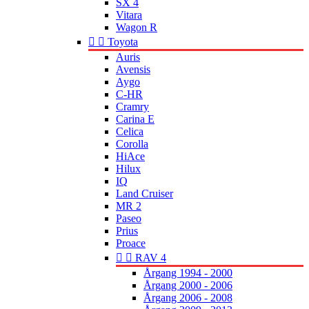
SX 4
Vitara
Wagon R


Toyota
Auris
Avensis
Aygo
C-HR
Cramry
Carina E
Celica
Corolla
HiAce
Hilux
IQ
Land Cruiser
MR 2
Paseo
Prius
Proace


RAV 4
Årgang 1994 - 2000
Årgang 2000 - 2006
Årgang 2006 - 2008