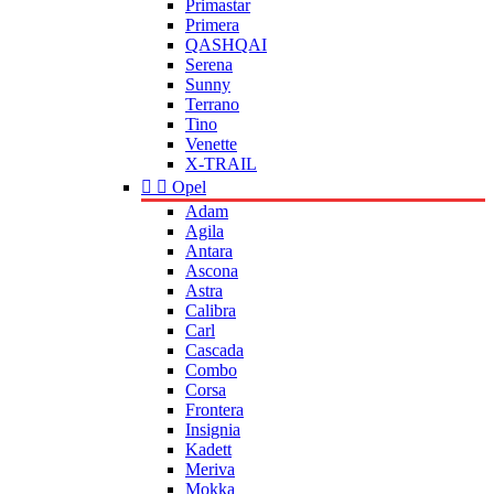
Primastar
Primera
QASHQAI
Serena
Sunny
Terrano
Tino
Venette
X-TRAIL


Opel
Adam
Agila
Antara
Ascona
Astra
Calibra
Carl
Cascada
Combo
Corsa
Frontera
Insignia
Kadett
Meriva
Mokka