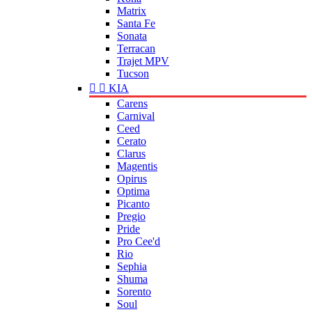
Matrix
Santa Fe
Sonata
Terracan
Trajet MPV
Tucson


KIA
Carens
Carnival
Ceed
Cerato
Clarus
Magentis
Opirus
Optima
Picanto
Pregio
Pride
Pro Cee'd
Rio
Sephia
Shuma
Sorento
Soul