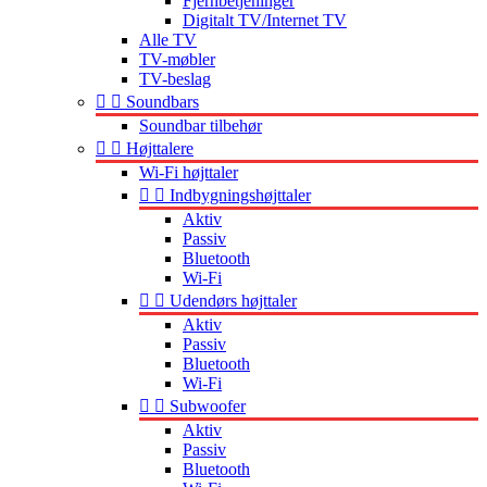
Fjernbetjeninger
Digitalt TV/Internet TV
Alle TV
TV-møbler
TV-beslag


Soundbars
Soundbar tilbehør


Højttalere
Wi-Fi højttaler


Indbygningshøjttaler
Aktiv
Passiv
Bluetooth
Wi-Fi


Udendørs højttaler
Aktiv
Passiv
Bluetooth
Wi-Fi


Subwoofer
Aktiv
Passiv
Bluetooth