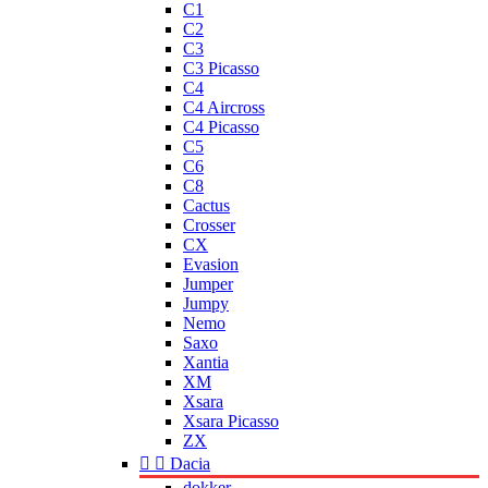
C1
C2
C3
C3 Picasso
C4
C4 Aircross
C4 Picasso
C5
C6
C8
Cactus
Crosser
CX
Evasion
Jumper
Jumpy
Nemo
Saxo
Xantia
XM
Xsara
Xsara Picasso
ZX


Dacia
dokker