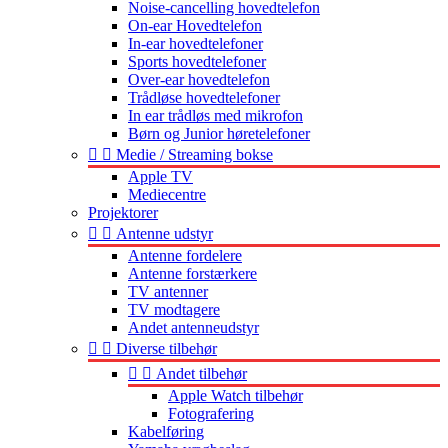
Noise-cancelling hovedtelefon
On-ear Hovedtelefon
In-ear hovedtelefoner
Sports hovedtelefoner
Over-ear hovedtelefon
Trådløse hovedtelefoner
In ear trådløs med mikrofon
Børn og Junior høretelefoner


Medie / Streaming bokse
Apple TV
Mediecentre
Projektorer


Antenne udstyr
Antenne fordelere
Antenne forstærkere
TV antenner
TV modtagere
Andet antenneudstyr


Diverse tilbehør


Andet tilbehør
Apple Watch tilbehør
Fotografering
Kabelføring