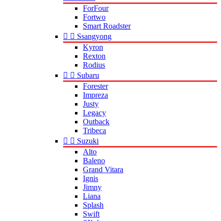
ForFour
Fortwo
Smart Roadster


Ssangyong
Kyron
Rexton
Rodius


Subaru
Forester
Impreza
Justy
Legacy
Outback
Tribeca


Suzuki
Alto
Baleno
Grand Vitara
Ignis
Jimny
Liana
Splash
Swift