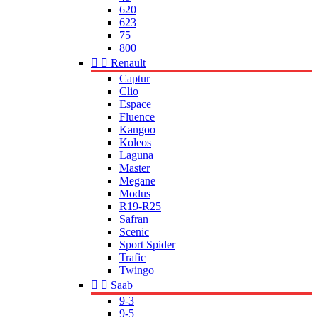
620
623
75
800


Renault
Captur
Clio
Espace
Fluence
Kangoo
Koleos
Laguna
Master
Megane
Modus
R19-R25
Safran
Scenic
Sport Spider
Trafic
Twingo


Saab
9-3
9-5