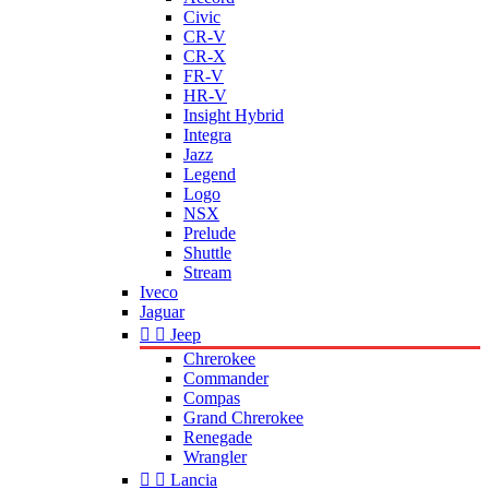
Civic
CR-V
CR-X
FR-V
HR-V
Insight Hybrid
Integra
Jazz
Legend
Logo
NSX
Prelude
Shuttle
Stream
Iveco
Jaguar


Jeep
Chrerokee
Commander
Compas
Grand Chrerokee
Renegade
Wrangler


Lancia