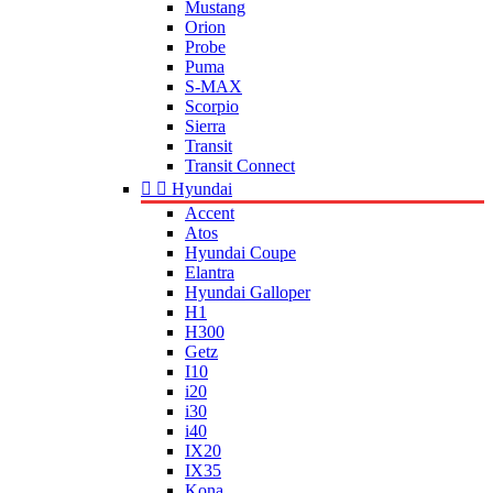
Mustang
Orion
Probe
Puma
S-MAX
Scorpio
Sierra
Transit
Transit Connect


Hyundai
Accent
Atos
Hyundai Coupe
Elantra
Hyundai Galloper
H1
H300
Getz
I10
i20
i30
i40
IX20
IX35
Kona