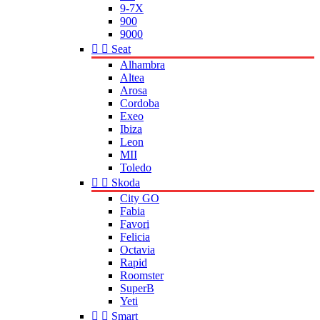
9-7X
900
9000


Seat
Alhambra
Altea
Arosa
Cordoba
Exeo
Ibiza
Leon
MII
Toledo


Skoda
City GO
Fabia
Favori
Felicia
Octavia
Rapid
Roomster
SuperB
Yeti


Smart