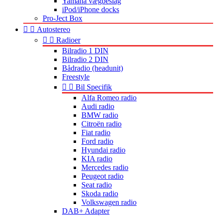
Yamaha vægbeslag
iPod/iPhone docks
Pro-Ject Box


Autostereo


Radioer
Bilradio 1 DIN
Bilradio 2 DIN
Bådradio (headunit)
Freestyle


Bil Specifik
Alfa Romeo radio
Audi radio
BMW radio
Citroën radio
Fiat radio
Ford radio
Hyundai radio
KIA radio
Mercedes radio
Peugeot radio
Seat radio
Skoda radio
Volkswagen radio
DAB+ Adapter