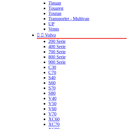
Tiguan
Touareg
Touran
Transporter - Multivan
UP
Vento


Volvo
200 Serie
400 Serie
700 Serie
800 Serie
900 Serie
C30
C70
S40
S60
S70
S80
V40
V50
V60
V70
XC60
XC70