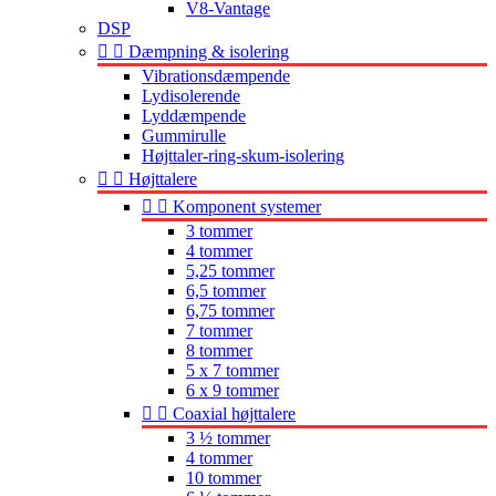
V8-Vantage
DSP


Dæmpning & isolering
Vibrationsdæmpende
Lydisolerende
Lyddæmpende
Gummirulle
Højttaler-ring-skum-isolering


Højttalere


Komponent systemer
3 tommer
4 tommer
5,25 tommer
6,5 tommer
6,75 tommer
7 tommer
8 tommer
5 x 7 tommer
6 x 9 tommer


Coaxial højttalere
3 ½ tommer
4 tommer
10 tommer