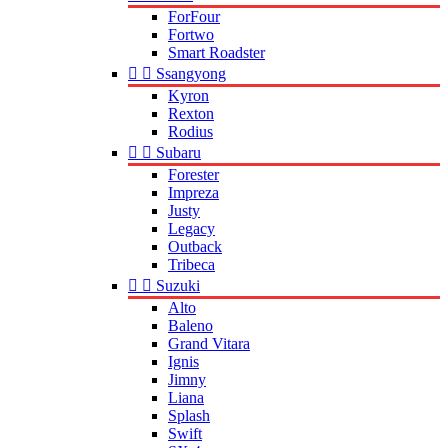
ForFour
Fortwo
Smart Roadster


Ssangyong
Kyron
Rexton
Rodius


Subaru
Forester
Impreza
Justy
Legacy
Outback
Tribeca


Suzuki
Alto
Baleno
Grand Vitara
Ignis
Jimny
Liana
Splash
Swift