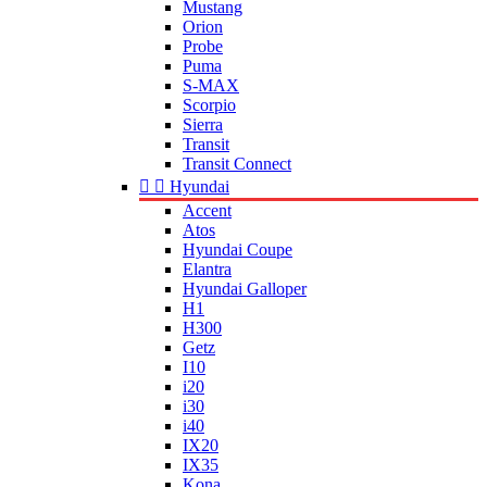
Mustang
Orion
Probe
Puma
S-MAX
Scorpio
Sierra
Transit
Transit Connect


Hyundai
Accent
Atos
Hyundai Coupe
Elantra
Hyundai Galloper
H1
H300
Getz
I10
i20
i30
i40
IX20
IX35
Kona