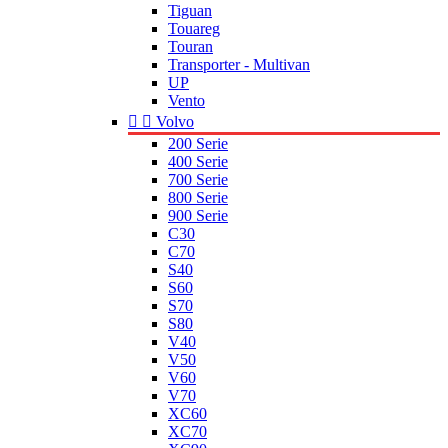
Tiguan
Touareg
Touran
Transporter - Multivan
UP
Vento


Volvo
200 Serie
400 Serie
700 Serie
800 Serie
900 Serie
C30
C70
S40
S60
S70
S80
V40
V50
V60
V70
XC60
XC70