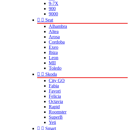
9-7X
900
9000


Seat
Alhambra
Altea
Arosa
Cordoba
Exeo
Ibiza
Leon
MII
Toledo


Skoda
City GO
Fabia
Favori
Felicia
Octavia
Rapid
Roomster
SuperB
Yeti


Smart