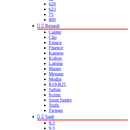
620
623
75
800


Renault
Captur
Clio
Espace
Fluence
Kangoo
Koleos
Laguna
Master
Megane
Modus
R19-R25
Safran
Scenic
Sport Spider
Trafic
Twingo


Saab
9-3
9-5