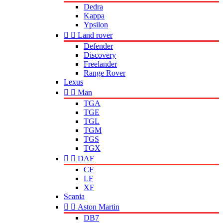
Dedra
Kappa
Ypsilon


Land rover
Defender
Discovery
Freelander
Range Rover
Lexus


Man
TGA
TGE
TGL
TGM
TGS
TGX


DAF
CF
LF
XF
Scania


Aston Martin
DB7