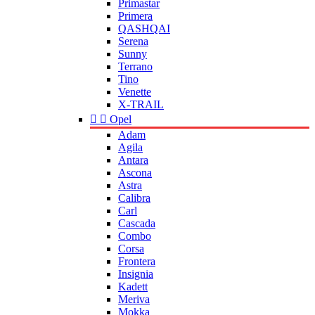
Primastar
Primera
QASHQAI
Serena
Sunny
Terrano
Tino
Venette
X-TRAIL


Opel
Adam
Agila
Antara
Ascona
Astra
Calibra
Carl
Cascada
Combo
Corsa
Frontera
Insignia
Kadett
Meriva
Mokka