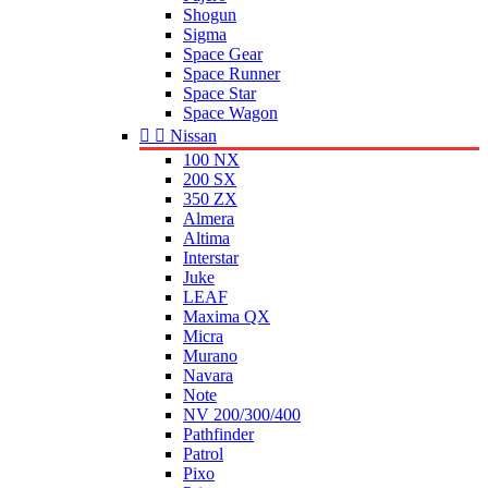
Shogun
Sigma
Space Gear
Space Runner
Space Star
Space Wagon


Nissan
100 NX
200 SX
350 ZX
Almera
Altima
Interstar
Juke
LEAF
Maxima QX
Micra
Murano
Navara
Note
NV 200/300/400
Pathfinder
Patrol
Pixo