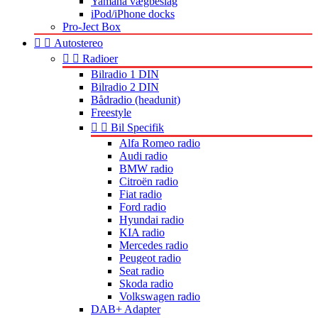
Yamaha vægbeslag
iPod/iPhone docks
Pro-Ject Box


Autostereo


Radioer
Bilradio 1 DIN
Bilradio 2 DIN
Bådradio (headunit)
Freestyle


Bil Specifik
Alfa Romeo radio
Audi radio
BMW radio
Citroën radio
Fiat radio
Ford radio
Hyundai radio
KIA radio
Mercedes radio
Peugeot radio
Seat radio
Skoda radio
Volkswagen radio
DAB+ Adapter