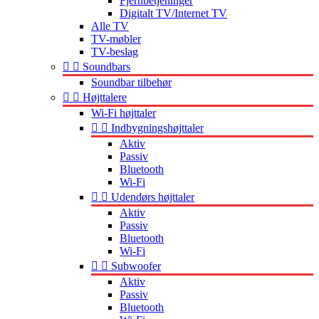
Fjernbetjeninger
Digitalt TV/Internet TV
Alle TV
TV-møbler
TV-beslag


Soundbars
Soundbar tilbehør


Højttalere
Wi-Fi højttaler


Indbygningshøjttaler
Aktiv
Passiv
Bluetooth
Wi-Fi


Udendørs højttaler
Aktiv
Passiv
Bluetooth
Wi-Fi


Subwoofer
Aktiv
Passiv
Bluetooth