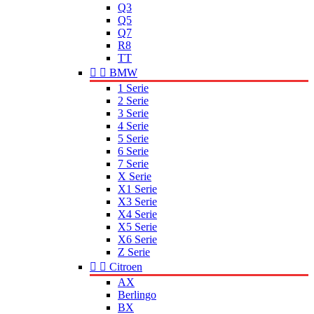
Q3
Q5
Q7
R8
TT


BMW
1 Serie
2 Serie
3 Serie
4 Serie
5 Serie
6 Serie
7 Serie
X Serie
X1 Serie
X3 Serie
X4 Serie
X5 Serie
X6 Serie
Z Serie


Citroen
AX
Berlingo
BX