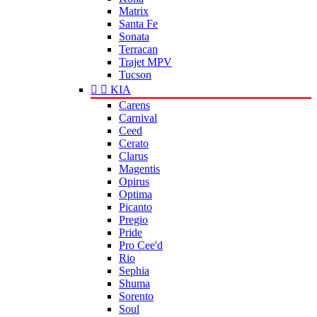
Matrix
Santa Fe
Sonata
Terracan
Trajet MPV
Tucson


KIA
Carens
Carnival
Ceed
Cerato
Clarus
Magentis
Opirus
Optima
Picanto
Pregio
Pride
Pro Cee'd
Rio
Sephia
Shuma
Sorento
Soul