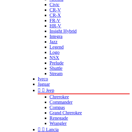
Civic
CR-V
CR-X
FR-V
HR-V
Insight Hybrid
Integra
Jazz
Legend
Logo
NSX
Prelude
Shuttle
Stream
Iveco
Jaguar


Jeep
Chrerokee
Commander
Compas
Grand Chrerokee
Renegade
Wrangler


Lancia