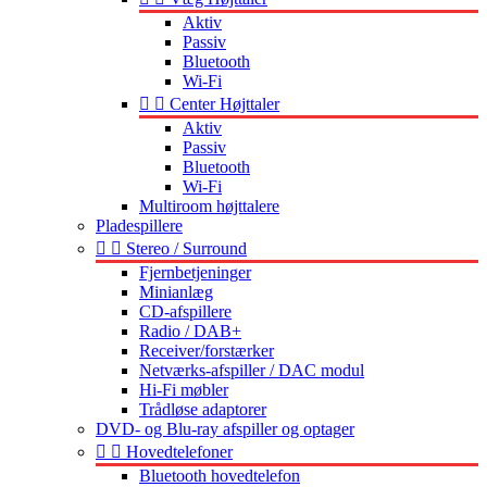
Aktiv
Passiv
Bluetooth
Wi-Fi


Center Højttaler
Aktiv
Passiv
Bluetooth
Wi-Fi
Multiroom højttalere
Pladespillere


Stereo / Surround
Fjernbetjeninger
Minianlæg
CD-afspillere
Radio / DAB+
Receiver/forstærker
Netværks-afspiller / DAC modul
Hi-Fi møbler
Trådløse adaptorer
DVD- og Blu-ray afspiller og optager


Hovedtelefoner
Bluetooth hovedtelefon