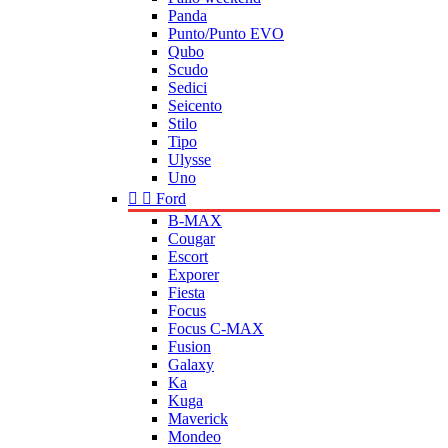
Panda
Punto/Punto EVO
Qubo
Scudo
Sedici
Seicento
Stilo
Tipo
Ulysse
Uno


Ford
B-MAX
Cougar
Escort
Exporer
Fiesta
Focus
Focus C-MAX
Fusion
Galaxy
Ka
Kuga
Maverick
Mondeo