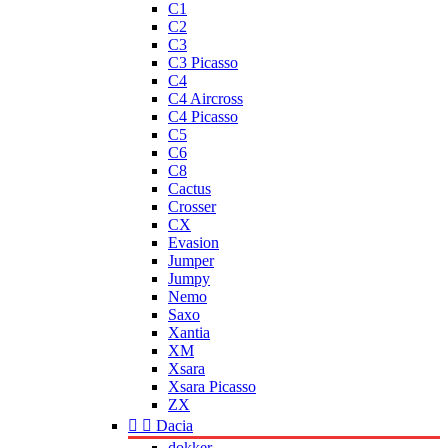
C1
C2
C3
C3 Picasso
C4
C4 Aircross
C4 Picasso
C5
C6
C8
Cactus
Crosser
CX
Evasion
Jumper
Jumpy
Nemo
Saxo
Xantia
XM
Xsara
Xsara Picasso
ZX


Dacia
dokker