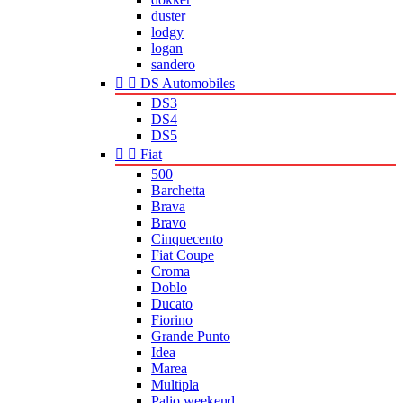
duster
lodgy
logan
sandero


DS Automobiles
DS3
DS4
DS5


Fiat
500
Barchetta
Brava
Bravo
Cinquecento
Fiat Coupe
Croma
Doblo
Ducato
Fiorino
Grande Punto
Idea
Marea
Multipla
Palio weekend