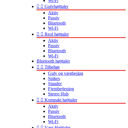
Wi-Fi


Gulvhøjttaler
Aktiv
Passiv
Bluetooth
Wi-Fi


Reol højttaler
Aktiv
Passiv
Bluetooth
Wi-Fi
Bluetooth højttaler


Tilbehør
Gulv og vægbeslag
Spikes
Stander
Fjernbetjening
Stereo Hub


Kompakt højttaler
Aktiv
Passiv
Bluetooth
Wi-Fi


Væg Højttaler