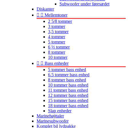
Subwoofer under føresædet
Diskanter


Mellemtoner
2 5/8 tommer
3 tommer
3,5 tommer
4 tommer
5 tommer
6 ½ tommer
8 tommer
10 tommer


Bass enheder
5 tommer bass enhed
6.5 tommer bass enhed
8 tommer bass enhed
10 tommer bass enhed
11 tommer bass enhed
12 tommer bass enhed
15 tommer bass enhed
18 tommer bass enhed
Slap enheder
Marinehøjttaler
Marinesubwoofer
Komplet bil lydpakke