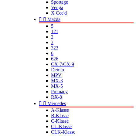
Sportage
Venga
X Cee'd


Mazda
5
121
2
3
323
6
626
CX-7/CX-9
Demio
MPV
MX-3
MX-5
Premacy
RX-8


Mercedes
A-Klasse
B-Klasse
C-Klasse
CL-Klasse
CLK-Klasse