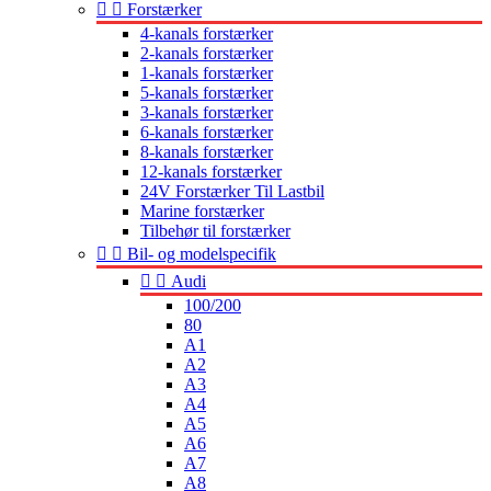


Forstærker
4-kanals forstærker
2-kanals forstærker
1-kanals forstærker
5-kanals forstærker
3-kanals forstærker
6-kanals forstærker
8-kanals forstærker
12-kanals forstærker
24V Forstærker Til Lastbil
Marine forstærker
Tilbehør til forstærker


Bil- og modelspecifik


Audi
100/200
80
A1
A2
A3
A4
A5
A6
A7
A8