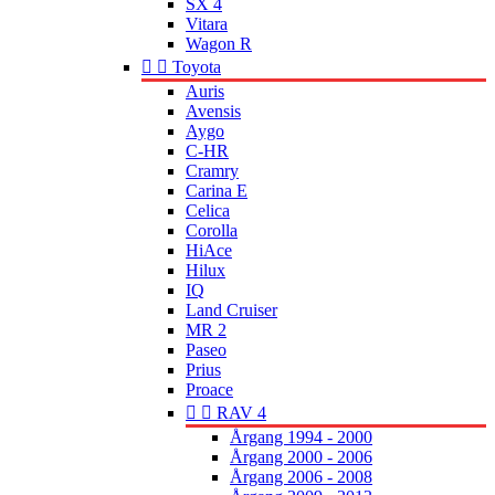
SX 4
Vitara
Wagon R


Toyota
Auris
Avensis
Aygo
C-HR
Cramry
Carina E
Celica
Corolla
HiAce
Hilux
IQ
Land Cruiser
MR 2
Paseo
Prius
Proace


RAV 4
Årgang 1994 - 2000
Årgang 2000 - 2006
Årgang 2006 - 2008