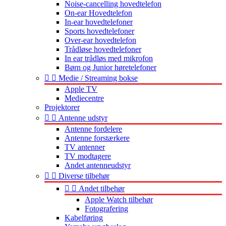
Noise-cancelling hovedtelefon
On-ear Hovedtelefon
In-ear hovedtelefoner
Sports hovedtelefoner
Over-ear hovedtelefon
Trådløse hovedtelefoner
In ear trådløs med mikrofon
Børn og Junior høretelefoner


Medie / Streaming bokse
Apple TV
Mediecentre
Projektorer


Antenne udstyr
Antenne fordelere
Antenne forstærkere
TV antenner
TV modtagere
Andet antenneudstyr


Diverse tilbehør


Andet tilbehør
Apple Watch tilbehør
Fotografering
Kabelføring