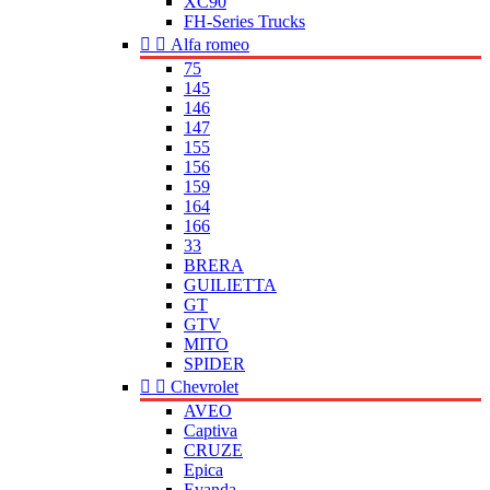
XC90
FH-Series Trucks


Alfa romeo
75
145
146
147
155
156
159
164
166
33
BRERA
GUILIETTA
GT
GTV
MITO
SPIDER


Chevrolet
AVEO
Captiva
CRUZE
Epica
Evanda