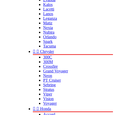
Kalos
Lacetti
Lanos
Leganza
Matiz
Nexia
Nubira
Orlando
Spark
Tacuma


Chrysler
300C
300M
Crossfire
Grand Voyager
Neon
PT Cruiser
Sebring
Stratus
Viper
Vision
Voyager


Honda
Accord