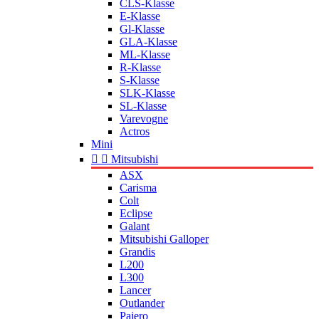
CLS-Klasse
E-Klasse
Gl-Klasse
GLA-Klasse
ML-Klasse
R-Klasse
S-Klasse
SLK-Klasse
SL-Klasse
Varevogne
Actros
Mini


Mitsubishi
ASX
Carisma
Colt
Eclipse
Galant
Mitsubishi Galloper
Grandis
L200
L300
Lancer
Outlander
Pajero