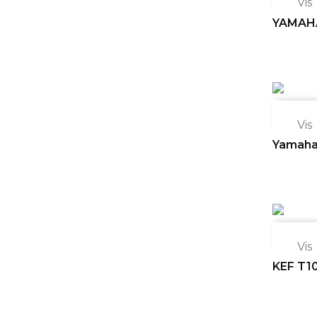

Vis
YAMAHA 

Vis
Yamaha

Vis
KEF T10