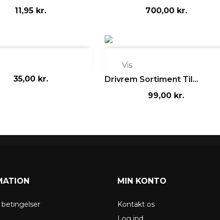
11,95 kr.
700,00 kr.

Vis
35,00 kr.
Drivrem Sortiment Til...
99,00 kr.
MATION
MIN KONTO
g betingelser
Kontakt os
g
Log ind