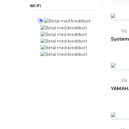
Wi-Fi

Vis
System A

Vis
YAMAHA