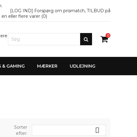
n
[LOG IND] Forspørg om prismatch, TILBUD på
en eller flere varer (
0
)
lere
0
S & GAMING
MÆRKER
UDLEJNING
Sorter

efter: