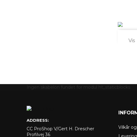

Vis
Ingen skabelon fundet for modul ht_staticblocks
INFOR
ADDRESS:
Vilkår o
CC ProShop V/Gert H. Drescher
Profilvej 36
Leverin