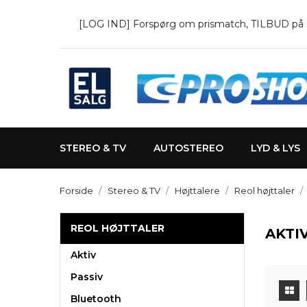
[LOG IND] Forspørg om prismatch, TILBUD på en 
STEREO & TV
AUTOSTEREO
LYD & LYS
Forside
Stereo & TV
Højttalere
Reol højttaler
REOL HØJTTALER
AKTI
Aktiv
Passiv
Bluetooth