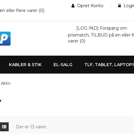
Opret Konto
Logi
eller flere varer (
0
)
[LOG IND] Forspørg om
prismatch, TILBUD på en eller f
varer (
0
)
KABLER & STIK
EL-SALG
TLF, TABLET, LAPTOP
Aktiv
V
Der er 13 varer.