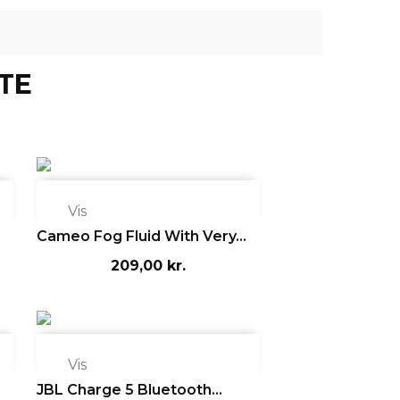
TE

Vis
Cameo Fog Fluid With Very...
209,00 kr.

Vis
JBL Charge 5 Bluetooth...