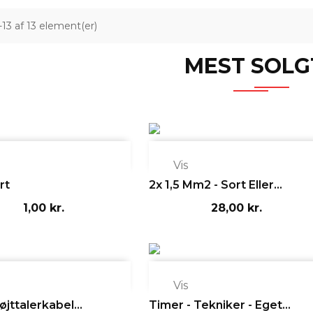
1-13 af 13 element(er)
MEST SOLG

Vis
rt
2x 1,5 Mm2 - Sort Eller...
1,00 kr.
28,00 kr.

Vis
jttalerkabel...
Timer - Tekniker - Eget...