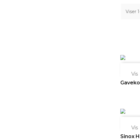
Viser 

Vis
Gaveko

Vis
Sinox Hø