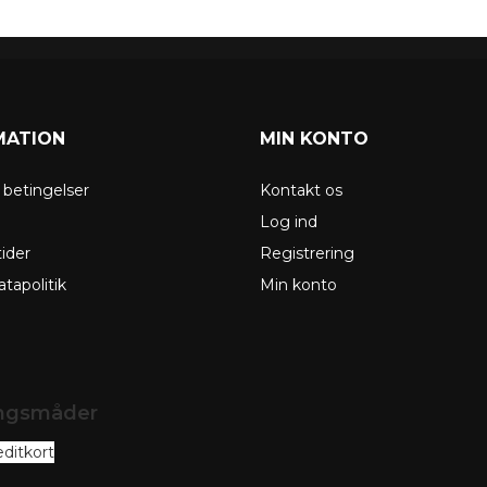
MATION
MIN KONTO
g betingelser
Kontakt os
g
Log ind
ider
Registrering
tapolitik
Min konto
ingsmåder