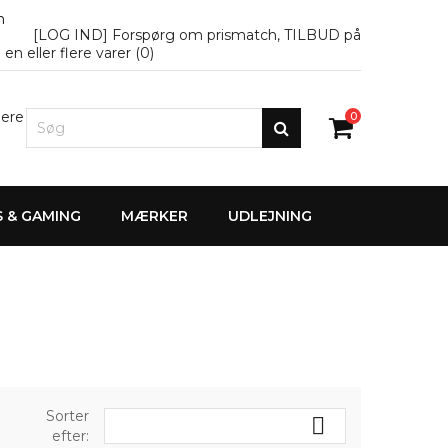
n
[LOG IND] Forspørg om prismatch, TILBUD på
en eller flere varer (
0
)
lere
0
S & GAMING
MÆRKER
UDLEJNING
Sorter

efter: