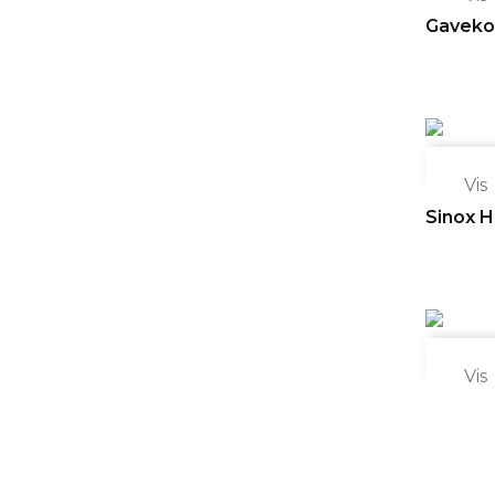
Gaveko

Vis
Sinox Hø

Vis