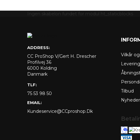
Ingen skabelon fundet for modul ht_staticblocks
INFOR
ADDRESS:
Vilkår o
CC ProShop V/Gert H. Drescher
Profilvej 36
Leverin
6000 Kolding
Åbningst
Danmark
Personda
TLF:
Tilbud
75 53 98 50
Nyheder
EMAIL:
Kundeservice@CCproshop.dk
Betal