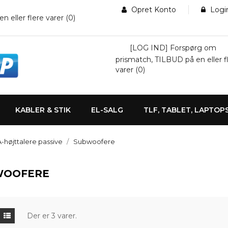
Opret Konto
Logi
eller flere varer (
0
)
[LOG IND] Forspørg om
prismatch, TILBUD på en eller f
varer (
0
)
KABLER & STIK
EL-SALG
TLF, TABLET, LAPTOP
-højttalere passive
Subwoofere
WOOFERE
Der er 3 varer.