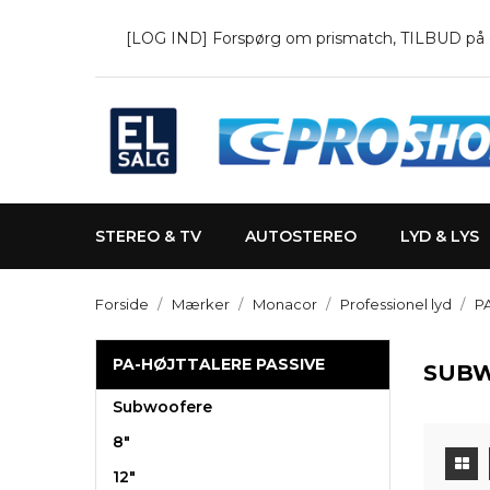
[LOG IND] Forspørg om prismatch, TILBUD på en 
STEREO & TV
AUTOSTEREO
LYD & LYS
Forside
Mærker
Monacor
Professionel lyd
PA
PA-HØJTTALERE PASSIVE
SUB
Subwoofere
8"
12"