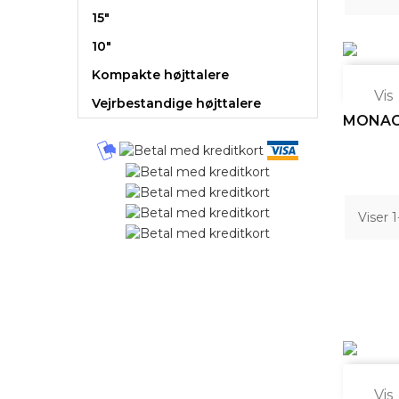
15"
10"
Kompakte højttalere

Vis
Vejrbestandige højttalere
MONACO
Viser 

Vis