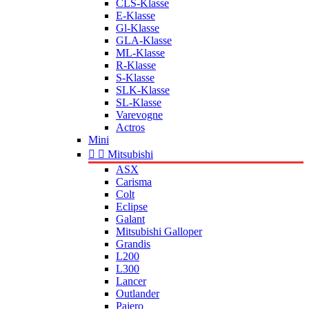
CLS-Klasse
E-Klasse
Gl-Klasse
GLA-Klasse
ML-Klasse
R-Klasse
S-Klasse
SLK-Klasse
SL-Klasse
Varevogne
Actros
Mini


Mitsubishi
ASX
Carisma
Colt
Eclipse
Galant
Mitsubishi Galloper
Grandis
L200
L300
Lancer
Outlander
Pajero