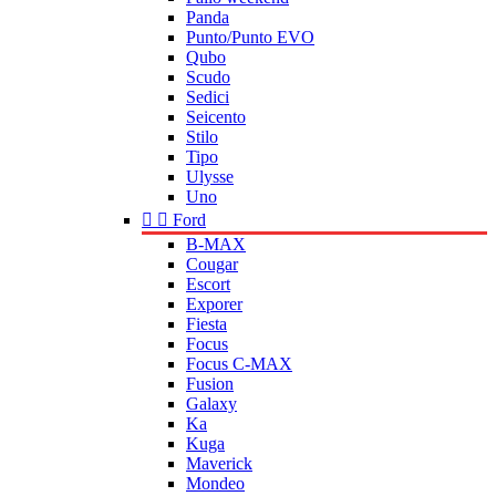
Panda
Punto/Punto EVO
Qubo
Scudo
Sedici
Seicento
Stilo
Tipo
Ulysse
Uno


Ford
B-MAX
Cougar
Escort
Exporer
Fiesta
Focus
Focus C-MAX
Fusion
Galaxy
Ka
Kuga
Maverick
Mondeo