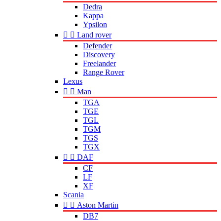
Dedra
Kappa
Ypsilon


Land rover
Defender
Discovery
Freelander
Range Rover
Lexus


Man
TGA
TGE
TGL
TGM
TGS
TGX


DAF
CF
LF
XF
Scania


Aston Martin
DB7