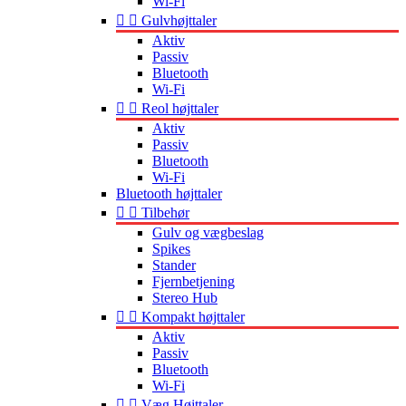
Wi-Fi


Gulvhøjttaler
Aktiv
Passiv
Bluetooth
Wi-Fi


Reol højttaler
Aktiv
Passiv
Bluetooth
Wi-Fi
Bluetooth højttaler


Tilbehør
Gulv og vægbeslag
Spikes
Stander
Fjernbetjening
Stereo Hub


Kompakt højttaler
Aktiv
Passiv
Bluetooth
Wi-Fi


Væg Højttaler