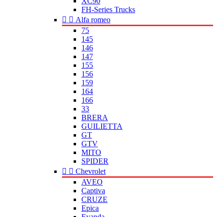
XC90
FH-Series Trucks


Alfa romeo
75
145
146
147
155
156
159
164
166
33
BRERA
GUILIETTA
GT
GTV
MITO
SPIDER


Chevrolet
AVEO
Captiva
CRUZE
Epica
Evanda