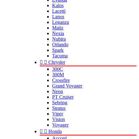
Kalos
Lacetti
Lanos
Leganza
Matiz
Nexia
Nubira
Orlando
Spark
Tacuma


Chrysler
300C
300M
Crossfire
Grand Voyager
Neon
PT Cruiser
Sebring
Stratus
Viper
Vision
Voyager


Honda
Accord