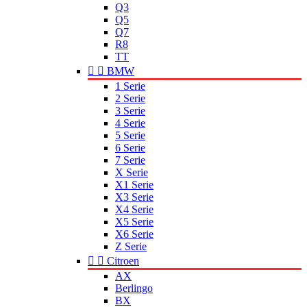
Q3
Q5
Q7
R8
TT


BMW
1 Serie
2 Serie
3 Serie
4 Serie
5 Serie
6 Serie
7 Serie
X Serie
X1 Serie
X3 Serie
X4 Serie
X5 Serie
X6 Serie
Z Serie


Citroen
AX
Berlingo
BX