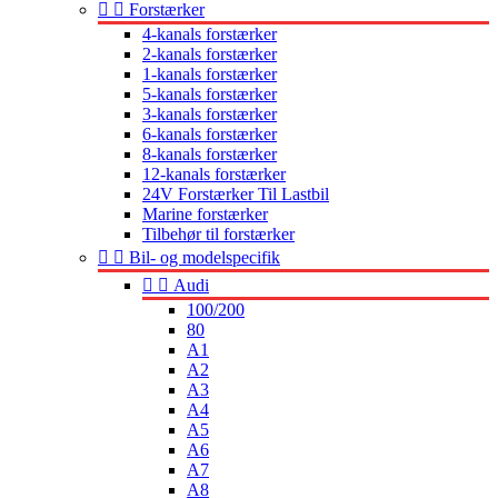


Forstærker
4-kanals forstærker
2-kanals forstærker
1-kanals forstærker
5-kanals forstærker
3-kanals forstærker
6-kanals forstærker
8-kanals forstærker
12-kanals forstærker
24V Forstærker Til Lastbil
Marine forstærker
Tilbehør til forstærker


Bil- og modelspecifik


Audi
100/200
80
A1
A2
A3
A4
A5
A6
A7
A8