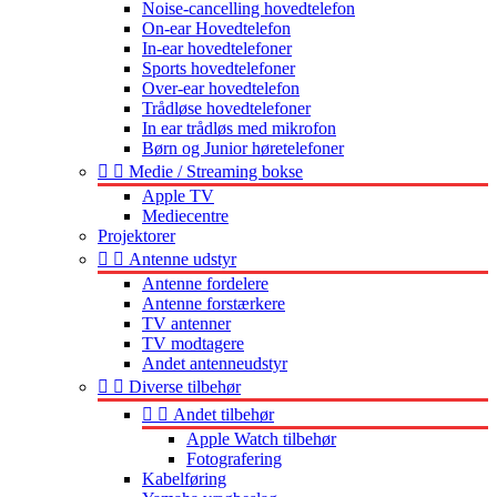
Noise-cancelling hovedtelefon
On-ear Hovedtelefon
In-ear hovedtelefoner
Sports hovedtelefoner
Over-ear hovedtelefon
Trådløse hovedtelefoner
In ear trådløs med mikrofon
Børn og Junior høretelefoner


Medie / Streaming bokse
Apple TV
Mediecentre
Projektorer


Antenne udstyr
Antenne fordelere
Antenne forstærkere
TV antenner
TV modtagere
Andet antenneudstyr


Diverse tilbehør


Andet tilbehør
Apple Watch tilbehør
Fotografering
Kabelføring