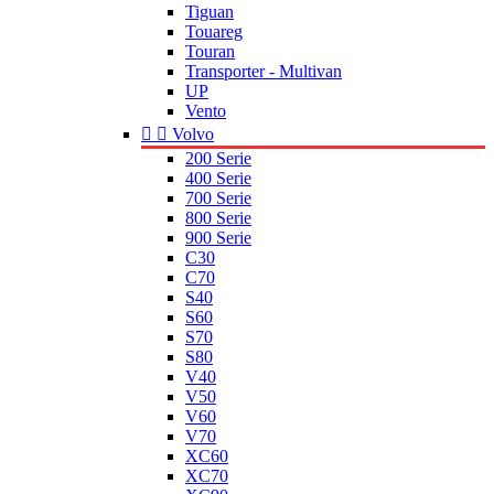
Tiguan
Touareg
Touran
Transporter - Multivan
UP
Vento


Volvo
200 Serie
400 Serie
700 Serie
800 Serie
900 Serie
C30
C70
S40
S60
S70
S80
V40
V50
V60
V70
XC60
XC70