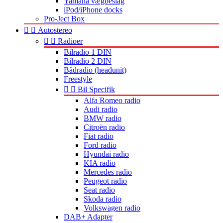
Yamaha vægbeslag
iPod/iPhone docks
Pro-Ject Box


Autostereo


Radioer
Bilradio 1 DIN
Bilradio 2 DIN
Bådradio (headunit)
Freestyle


Bil Specifik
Alfa Romeo radio
Audi radio
BMW radio
Citroën radio
Fiat radio
Ford radio
Hyundai radio
KIA radio
Mercedes radio
Peugeot radio
Seat radio
Skoda radio
Volkswagen radio
DAB+ Adapter