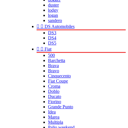
duster
lodgy
logan
sandero


DS Automobiles
DS3
DS4
DS5


Fiat
500
Barchetta
Brava
Bravo
Cinquecento
Fiat Coupe
Croma
Doblo
Ducato
Fiorino
Grande Punto
Idea
Marea
Multipla
Palio weekend