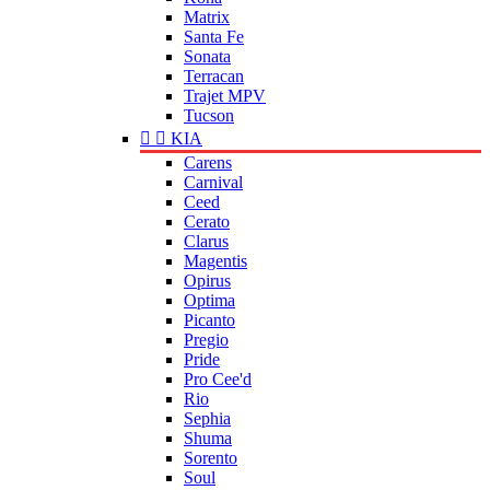
Matrix
Santa Fe
Sonata
Terracan
Trajet MPV
Tucson


KIA
Carens
Carnival
Ceed
Cerato
Clarus
Magentis
Opirus
Optima
Picanto
Pregio
Pride
Pro Cee'd
Rio
Sephia
Shuma
Sorento
Soul