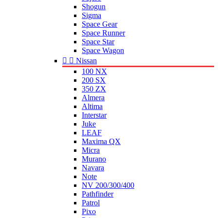
Shogun
Sigma
Space Gear
Space Runner
Space Star
Space Wagon


Nissan
100 NX
200 SX
350 ZX
Almera
Altima
Interstar
Juke
LEAF
Maxima QX
Micra
Murano
Navara
Note
NV 200/300/400
Pathfinder
Patrol
Pixo