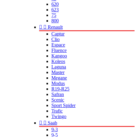
620
623
75
800


Renault
Captur
Clio
Espace
Fluence
Kangoo
Koleos
Laguna
Master
Megane
Modus
R19-R25
Safran
Scenic
Sport Spider
Trafic
Twingo


Saab
9-3
9-5