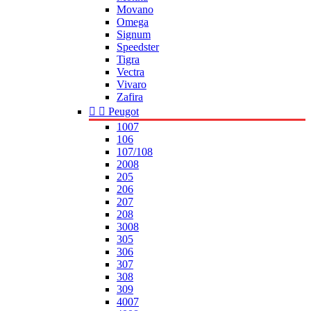
Movano
Omega
Signum
Speedster
Tigra
Vectra
Vivaro
Zafira


Peugot
1007
106
107/108
2008
205
206
207
208
3008
305
306
307
308
309
4007