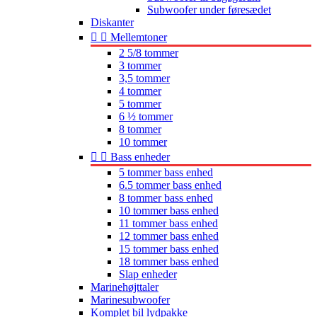
Subwoofer under føresædet
Diskanter


Mellemtoner
2 5/8 tommer
3 tommer
3,5 tommer
4 tommer
5 tommer
6 ½ tommer
8 tommer
10 tommer


Bass enheder
5 tommer bass enhed
6.5 tommer bass enhed
8 tommer bass enhed
10 tommer bass enhed
11 tommer bass enhed
12 tommer bass enhed
15 tommer bass enhed
18 tommer bass enhed
Slap enheder
Marinehøjttaler
Marinesubwoofer
Komplet bil lydpakke