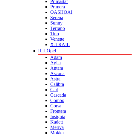
Primastar
Primera
QASHQAI
Serena
Sunny
Terrano
Tino
Venette
X-TRAIL


Opel
Adam
Agila
Antara
Ascona
Astra
Calibra
Carl
Cascada
Combo
Corsa
Frontera
Insignia
Kadett
Meriva
Mokka