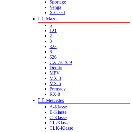
Sportage
Venga
X Cee'd


Mazda
5
121
2
3
323
6
626
CX-7/CX-9
Demio
MPV
MX-3
MX-5
Premacy
RX-8


Mercedes
A-Klasse
B-Klasse
C-Klasse
CL-Klasse
CLK-Klasse