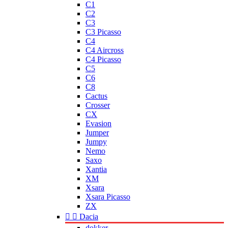
C1
C2
C3
C3 Picasso
C4
C4 Aircross
C4 Picasso
C5
C6
C8
Cactus
Crosser
CX
Evasion
Jumper
Jumpy
Nemo
Saxo
Xantia
XM
Xsara
Xsara Picasso
ZX


Dacia
dokker