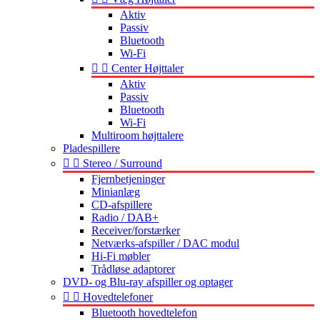
Aktiv
Passiv
Bluetooth
Wi-Fi


Center Højttaler
Aktiv
Passiv
Bluetooth
Wi-Fi
Multiroom højttalere
Pladespillere


Stereo / Surround
Fjernbetjeninger
Minianlæg
CD-afspillere
Radio / DAB+
Receiver/forstærker
Netværks-afspiller / DAC modul
Hi-Fi møbler
Trådløse adaptorer
DVD- og Blu-ray afspiller og optager


Hovedtelefoner
Bluetooth hovedtelefon