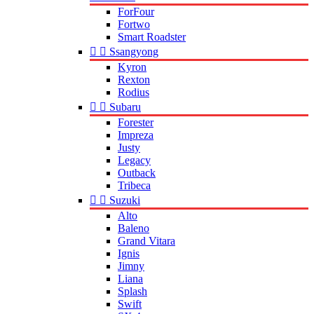
ForFour
Fortwo
Smart Roadster


Ssangyong
Kyron
Rexton
Rodius


Subaru
Forester
Impreza
Justy
Legacy
Outback
Tribeca


Suzuki
Alto
Baleno
Grand Vitara
Ignis
Jimny
Liana
Splash
Swift