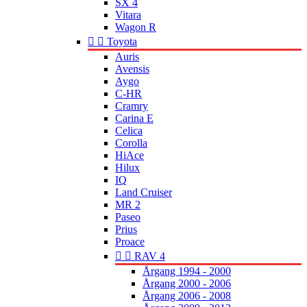
SX 4
Vitara
Wagon R


Toyota
Auris
Avensis
Aygo
C-HR
Cramry
Carina E
Celica
Corolla
HiAce
Hilux
IQ
Land Cruiser
MR 2
Paseo
Prius
Proace


RAV 4
Årgang 1994 - 2000
Årgang 2000 - 2006
Årgang 2006 - 2008