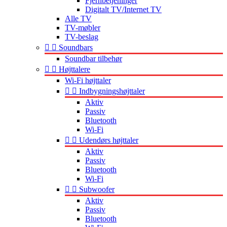
Fjernbetjeninger
Digitalt TV/Internet TV
Alle TV
TV-møbler
TV-beslag


Soundbars
Soundbar tilbehør


Højttalere
Wi-Fi højttaler


Indbygningshøjttaler
Aktiv
Passiv
Bluetooth
Wi-Fi


Udendørs højttaler
Aktiv
Passiv
Bluetooth
Wi-Fi


Subwoofer
Aktiv
Passiv
Bluetooth