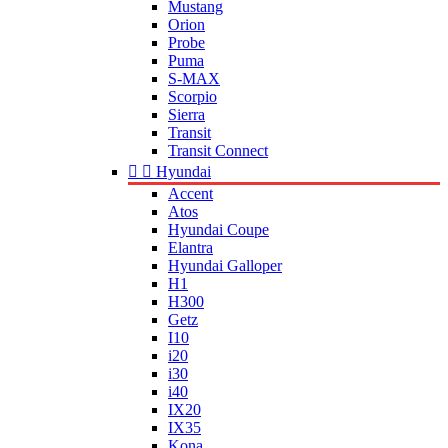
Mustang
Orion
Probe
Puma
S-MAX
Scorpio
Sierra
Transit
Transit Connect


Hyundai
Accent
Atos
Hyundai Coupe
Elantra
Hyundai Galloper
H1
H300
Getz
I10
i20
i30
i40
IX20
IX35
Kona