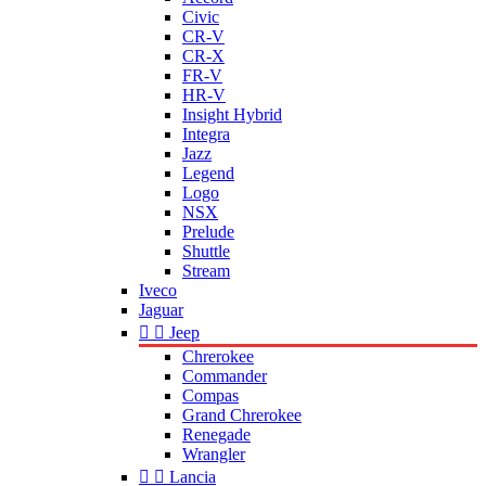
Civic
CR-V
CR-X
FR-V
HR-V
Insight Hybrid
Integra
Jazz
Legend
Logo
NSX
Prelude
Shuttle
Stream
Iveco
Jaguar


Jeep
Chrerokee
Commander
Compas
Grand Chrerokee
Renegade
Wrangler


Lancia