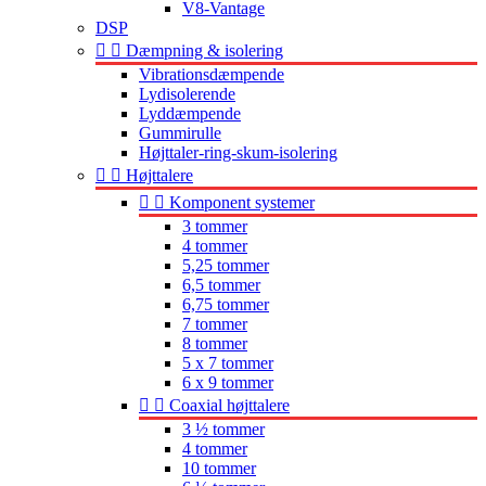
V8-Vantage
DSP


Dæmpning & isolering
Vibrationsdæmpende
Lydisolerende
Lyddæmpende
Gummirulle
Højttaler-ring-skum-isolering


Højttalere


Komponent systemer
3 tommer
4 tommer
5,25 tommer
6,5 tommer
6,75 tommer
7 tommer
8 tommer
5 x 7 tommer
6 x 9 tommer


Coaxial højttalere
3 ½ tommer
4 tommer
10 tommer