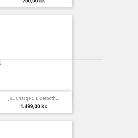
700,00 kr.

Vis
JBL Charge 5 Bluetooth...
1.499,00 kr.