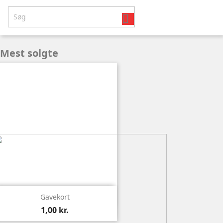

Mest solgte

Vis
Gavekort
1,00 kr.