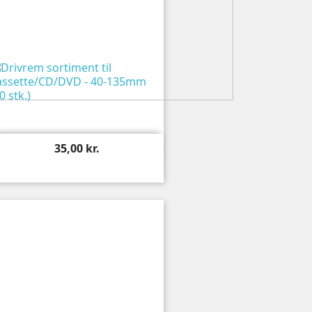

Vis
35,00 kr.