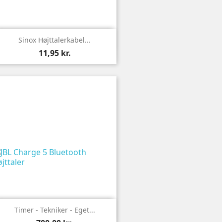

Vis
Sinox Højttalerkabel...
11,95 kr.

Vis
Timer - Tekniker - Eget...