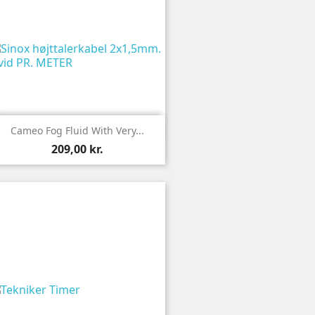

Vis
Cameo Fog Fluid With Very...
209,00 kr.