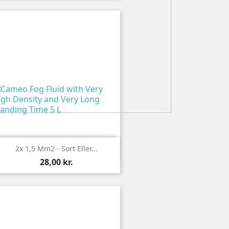

Vis
2x 1,5 Mm2 - Sort Eller...
28,00 kr.