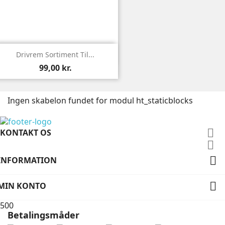

Vis
Drivrem Sortiment Til...
99,00 kr.
Ingen skabelon fundet for modul ht_staticblocks

KONTAKT OS


INFORMATION

MIN KONTO
500
Betalingsmåder