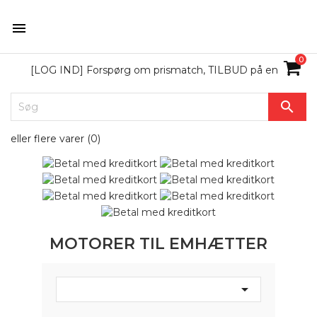

0
[LOG IND] Forspørg om prismatch, TILBUD på en

eller flere varer (
0
)
MOTORER TIL EMHÆTTER
