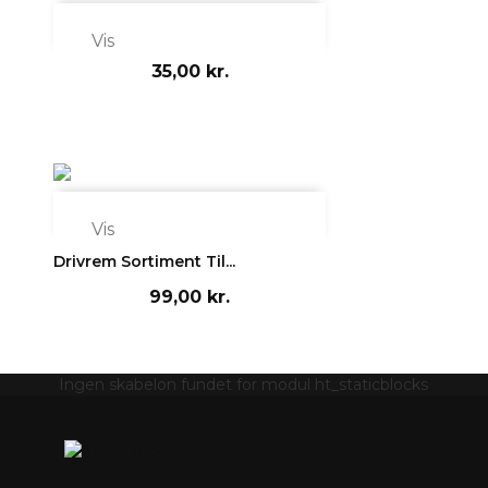

Vis
35,00 kr.

Vis
Drivrem Sortiment Til...
99,00 kr.
Ingen skabelon fundet for modul ht_staticblocks