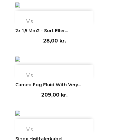

Vis
2x 1,5 Mm2 - Sort Eller...
28,00 kr.

Vis
Cameo Fog Fluid With Very...
209,00 kr.

Vis
Sinox Højttalerkabel...