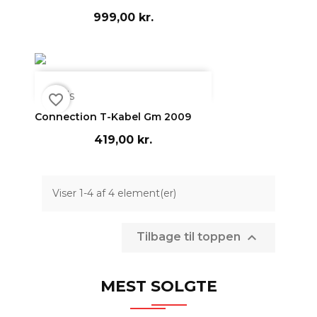
999,00 kr.

Vis
favorite_border
Connection T-Kabel Gm 2009
419,00 kr.
Viser 1-4 af 4 element(er)

Tilbage til toppen
MEST SOLGTE