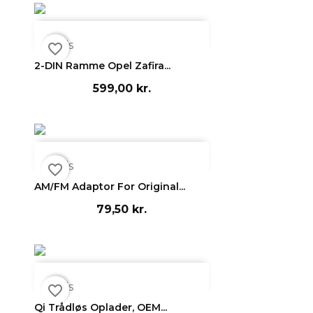

Vis
favorite_border
2-DIN Ramme Opel Zafira...
599,00 kr.

Vis
favorite_border
AM/FM Adaptor For Original...
79,50 kr.

Vis
favorite_border
Qi Trådløs Oplader, OEM...