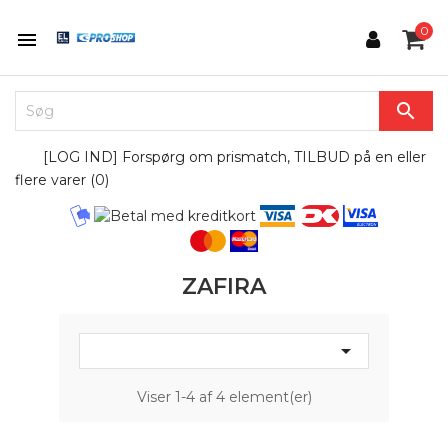
0


[LOG IND] Forspørg om prismatch, TILBUD på en eller
flere varer (
0
)
ZAFIRA

Viser 1-4 af 4 element(er)