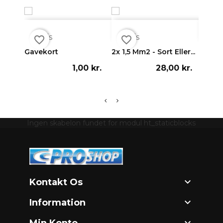



Vis
Vis
Vi
favorite_border
favorite_border
favorite_border
Gavekort
2x 1,5 Mm2 - Sort Eller...
Cameo 
1,00 kr.
28,00 kr.
Ingen skabelon fundet for modul ht_staticblocks

Kontakt Os

Information