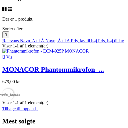
Der er 1 produkt.
Sorter efter:

Relevans
Navn, A til Å
Navn, Å til A
Pris, lav til høj
Pris, høj til lav
Viser 1-1 af 1 element(er)

Vis
MONACOR Phantommikrofon -...
679,00 kr.
vorite_border
Viser 1-1 af 1 element(er)
Tilbage til toppen

Mest solgte