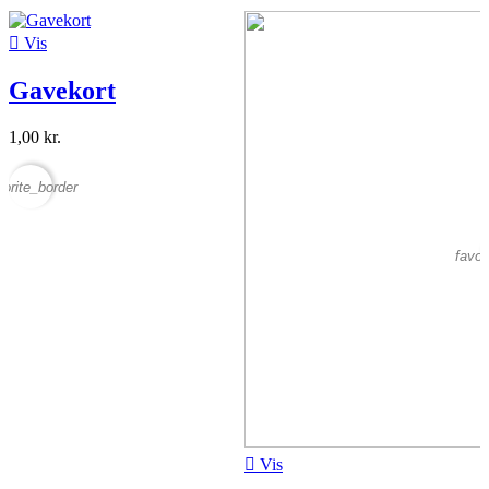

Vis
Gavekort
1,00 kr.
vorite_border
2
favor

Vis