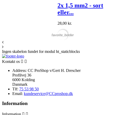
2x 1,5 mm2 - sort
eller...
28,00 kr.
favorite_border
Ingen skabelon fundet for modul ht_staticblocks
Kontakt os


Address:
CC ProShop v/Gert H. Drescher
Profilvej 36
6000 Kolding
Danmark
Tlf:
75 53 98 50
Email:
kundeservice@CCproshop.dk
Information
Information

