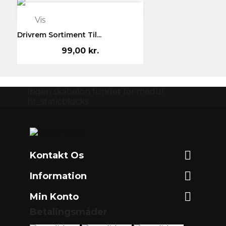

Vis
Drivrem Sortiment Til...
99,00 kr.
Ingen skabelon fundet for modul
ht_staticblocks

Kontakt Os

Information

Min Konto
Betalingsmåder