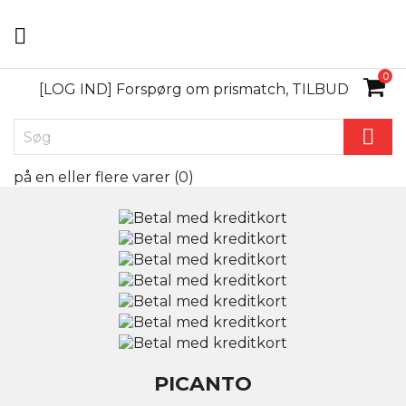

0
[LOG IND] Forspørg om prismatch, TILBUD

på en eller flere varer (
0
)
PICANTO