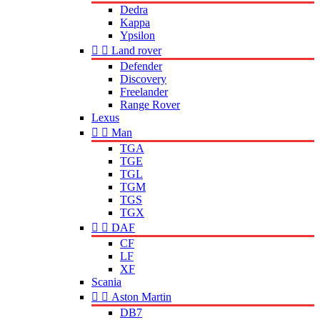
Dedra
Kappa
Ypsilon


Land rover
Defender
Discovery
Freelander
Range Rover
Lexus


Man
TGA
TGE
TGL
TGM
TGS
TGX


DAF
CF
LF
XF
Scania


Aston Martin
DB7