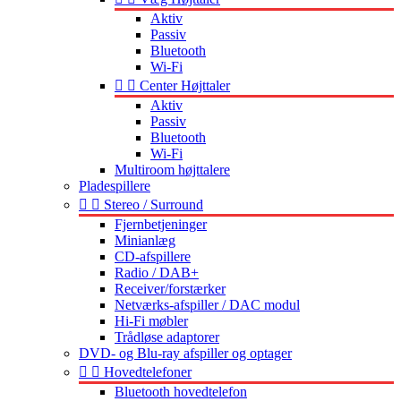
Aktiv
Passiv
Bluetooth
Wi-Fi


Center Højttaler
Aktiv
Passiv
Bluetooth
Wi-Fi
Multiroom højttalere
Pladespillere


Stereo / Surround
Fjernbetjeninger
Minianlæg
CD-afspillere
Radio / DAB+
Receiver/forstærker
Netværks-afspiller / DAC modul
Hi-Fi møbler
Trådløse adaptorer
DVD- og Blu-ray afspiller og optager


Hovedtelefoner
Bluetooth hovedtelefon