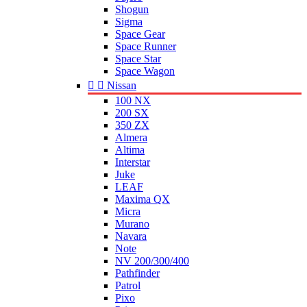
Shogun
Sigma
Space Gear
Space Runner
Space Star
Space Wagon


Nissan
100 NX
200 SX
350 ZX
Almera
Altima
Interstar
Juke
LEAF
Maxima QX
Micra
Murano
Navara
Note
NV 200/300/400
Pathfinder
Patrol
Pixo