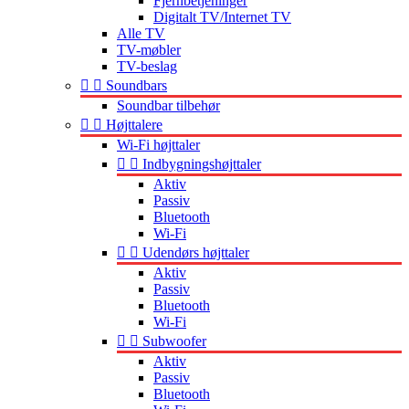
Fjernbetjeninger
Digitalt TV/Internet TV
Alle TV
TV-møbler
TV-beslag


Soundbars
Soundbar tilbehør


Højttalere
Wi-Fi højttaler


Indbygningshøjttaler
Aktiv
Passiv
Bluetooth
Wi-Fi


Udendørs højttaler
Aktiv
Passiv
Bluetooth
Wi-Fi


Subwoofer
Aktiv
Passiv
Bluetooth