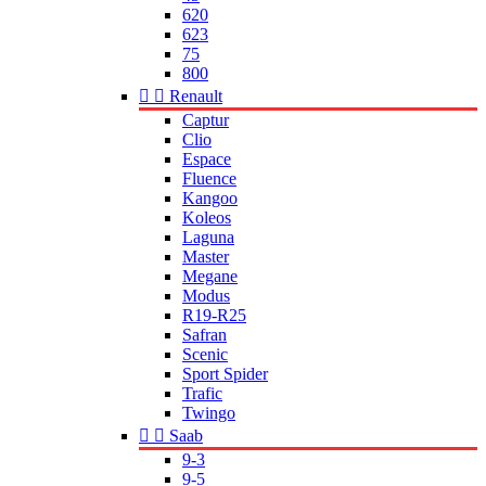
620
623
75
800


Renault
Captur
Clio
Espace
Fluence
Kangoo
Koleos
Laguna
Master
Megane
Modus
R19-R25
Safran
Scenic
Sport Spider
Trafic
Twingo


Saab
9-3
9-5