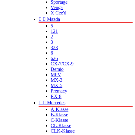
Sportage
Venga
X Cee'd


Mazda
5
121
2
3
323
6
626
CX-7/CX-9
Demio
MPV
MX-3
MX-5
Premacy
RX-8


Mercedes
A-Klasse
B-Klasse
C-Klasse
CL-Klasse
CLK-Klasse