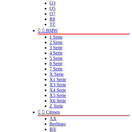
Q3
Q5
Q7
R8
TT


BMW
1 Serie
2 Serie
3 Serie
4 Serie
5 Serie
6 Serie
7 Serie
X Serie
X1 Serie
X3 Serie
X4 Serie
X5 Serie
X6 Serie
Z Serie


Citroen
AX
Berlingo
BX