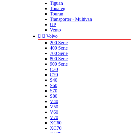
Tiguan
Touareg
Touran
Transporter - Multivan
UP
Vento


Volvo
200 Serie
400 Serie
700 Serie
800 Serie
900 Serie
C30
C70
S40
S60
S70
S80
V40
V50
V60
V70
XC60
XC70