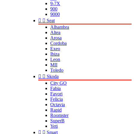
9-7X
900
9000


Seat
Alhambra
Altea
Arosa
Cordoba
Exeo
Ibiza
Leon
MII
Toledo


Skoda
City GO
Fabia
Favori
Felicia
Octavia
Rapid
Roomster
SuperB
Yeti


Smart