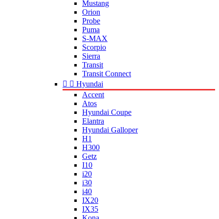
Mustang
Orion
Probe
Puma
S-MAX
Scorpio
Sierra
Transit
Transit Connect


Hyundai
Accent
Atos
Hyundai Coupe
Elantra
Hyundai Galloper
H1
H300
Getz
I10
i20
i30
i40
IX20
IX35
Kona