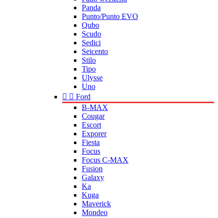
Panda
Punto/Punto EVO
Qubo
Scudo
Sedici
Seicento
Stilo
Tipo
Ulysse
Uno


Ford
B-MAX
Cougar
Escort
Exporer
Fiesta
Focus
Focus C-MAX
Fusion
Galaxy
Ka
Kuga
Maverick
Mondeo