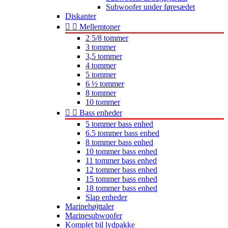
Subwoofer under føresædet
Diskanter


Mellemtoner
2 5/8 tommer
3 tommer
3,5 tommer
4 tommer
5 tommer
6 ½ tommer
8 tommer
10 tommer


Bass enheder
5 tommer bass enhed
6.5 tommer bass enhed
8 tommer bass enhed
10 tommer bass enhed
11 tommer bass enhed
12 tommer bass enhed
15 tommer bass enhed
18 tommer bass enhed
Slap enheder
Marinehøjttaler
Marinesubwoofer
Komplet bil lydpakke