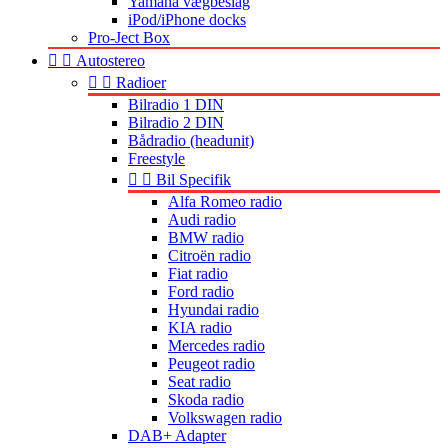
Yamaha vægbeslag
iPod/iPhone docks
Pro-Ject Box


Autostereo


Radioer
Bilradio 1 DIN
Bilradio 2 DIN
Bådradio (headunit)
Freestyle


Bil Specifik
Alfa Romeo radio
Audi radio
BMW radio
Citroën radio
Fiat radio
Ford radio
Hyundai radio
KIA radio
Mercedes radio
Peugeot radio
Seat radio
Skoda radio
Volkswagen radio
DAB+ Adapter