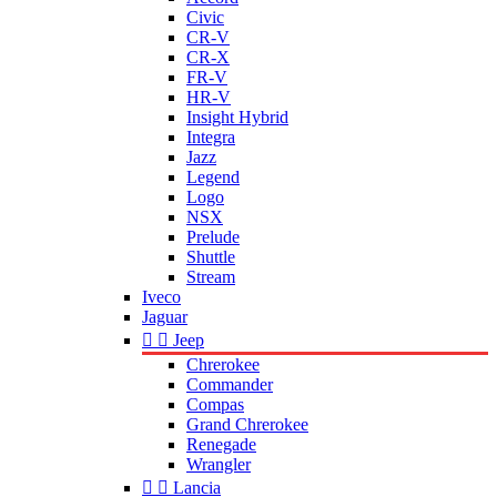
Civic
CR-V
CR-X
FR-V
HR-V
Insight Hybrid
Integra
Jazz
Legend
Logo
NSX
Prelude
Shuttle
Stream
Iveco
Jaguar


Jeep
Chrerokee
Commander
Compas
Grand Chrerokee
Renegade
Wrangler


Lancia