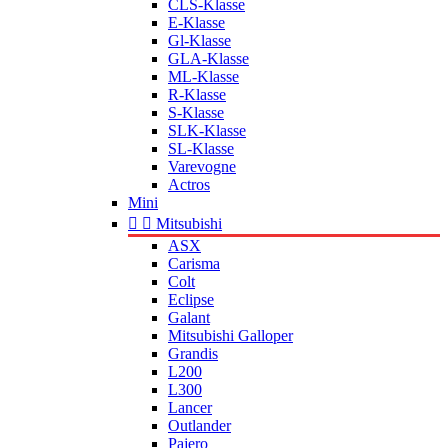
CLS-Klasse
E-Klasse
Gl-Klasse
GLA-Klasse
ML-Klasse
R-Klasse
S-Klasse
SLK-Klasse
SL-Klasse
Varevogne
Actros
Mini


Mitsubishi
ASX
Carisma
Colt
Eclipse
Galant
Mitsubishi Galloper
Grandis
L200
L300
Lancer
Outlander
Pajero