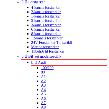


Forstærker
4-kanals forstærker
2-kanals forstærker
1-kanals forstærker
5-kanals forstærker
3-kanals forstærker
6-kanals forstærker
8-kanals forstærker
12-kanals forstærker
24V Forstærker Til Lastbil
Marine forstærker
Tilbehør til forstærker


Bil- og modelspecifik


Audi
100/200
80
A1
A2
A3
A4
A5
A6
A7
A8