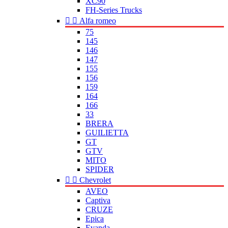
XC90
FH-Series Trucks


Alfa romeo
75
145
146
147
155
156
159
164
166
33
BRERA
GUILIETTA
GT
GTV
MITO
SPIDER


Chevrolet
AVEO
Captiva
CRUZE
Epica
Evanda