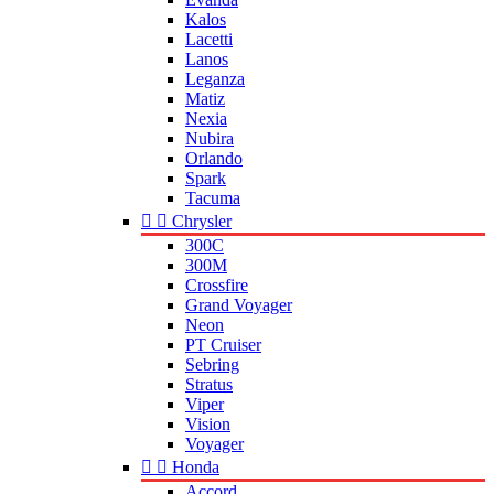
Kalos
Lacetti
Lanos
Leganza
Matiz
Nexia
Nubira
Orlando
Spark
Tacuma


Chrysler
300C
300M
Crossfire
Grand Voyager
Neon
PT Cruiser
Sebring
Stratus
Viper
Vision
Voyager


Honda
Accord