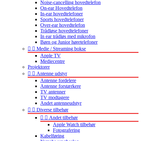
Noise-cancelling hovedtelefon
On-ear Hovedtelefon
In-ear hovedtelefoner
Sports hovedtelefoner
Over-ear hovedtelefon
Trådløse hovedtelefoner
In ear trådløs med mikrofon
Børn og Junior høretelefoner


Medie / Streaming bokse
Apple TV
Mediecentre
Projektorer


Antenne udstyr
Antenne fordelere
Antenne forstærkere
TV antenner
TV modtagere
Andet antenneudstyr


Diverse tilbehør


Andet tilbehør
Apple Watch tilbehør
Fotografering
Kabelføring