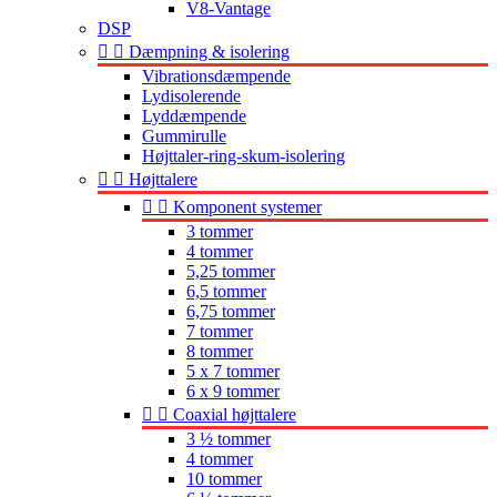
V8-Vantage
DSP


Dæmpning & isolering
Vibrationsdæmpende
Lydisolerende
Lyddæmpende
Gummirulle
Højttaler-ring-skum-isolering


Højttalere


Komponent systemer
3 tommer
4 tommer
5,25 tommer
6,5 tommer
6,75 tommer
7 tommer
8 tommer
5 x 7 tommer
6 x 9 tommer


Coaxial højttalere
3 ½ tommer
4 tommer
10 tommer