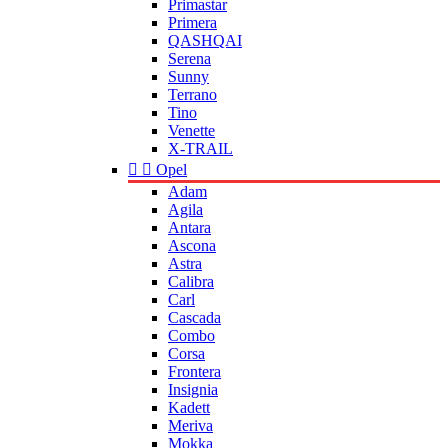
Primastar
Primera
QASHQAI
Serena
Sunny
Terrano
Tino
Venette
X-TRAIL


Opel
Adam
Agila
Antara
Ascona
Astra
Calibra
Carl
Cascada
Combo
Corsa
Frontera
Insignia
Kadett
Meriva
Mokka