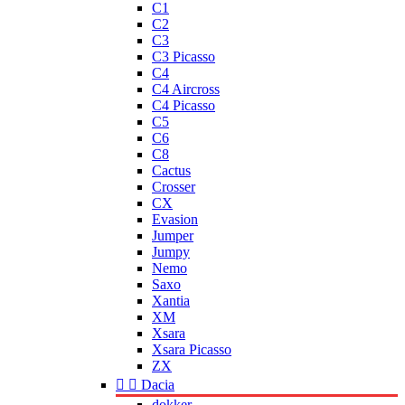
C1
C2
C3
C3 Picasso
C4
C4 Aircross
C4 Picasso
C5
C6
C8
Cactus
Crosser
CX
Evasion
Jumper
Jumpy
Nemo
Saxo
Xantia
XM
Xsara
Xsara Picasso
ZX


Dacia
dokker