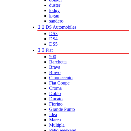
duster
lodgy
logan
sandero


DS Automobiles
DS3
DS4
DS5


Fiat
500
Barchetta
Brava
Bravo
Cinquecento
Fiat Coupe
Croma
Doblo
Ducato
Fiorino
Grande Punto
Idea
Marea
Multipla
Palio weekend