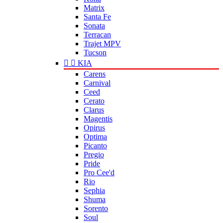
Matrix
Santa Fe
Sonata
Terracan
Trajet MPV
Tucson


KIA
Carens
Carnival
Ceed
Cerato
Clarus
Magentis
Opirus
Optima
Picanto
Pregio
Pride
Pro Cee'd
Rio
Sephia
Shuma
Sorento
Soul