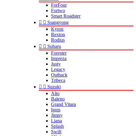
ForFour
Fortwo
Smart Roadster


Ssangyong
Kyron
Rexton
Rodius


Subaru
Forester
Impreza
Justy
Legacy
Outback
Tribeca


Suzuki
Alto
Baleno
Grand Vitara
Ignis
Jimny
Liana
Splash
Swift