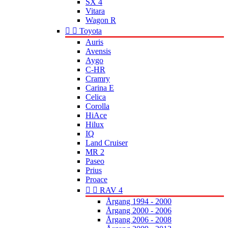
SX 4
Vitara
Wagon R


Toyota
Auris
Avensis
Aygo
C-HR
Cramry
Carina E
Celica
Corolla
HiAce
Hilux
IQ
Land Cruiser
MR 2
Paseo
Prius
Proace


RAV 4
Årgang 1994 - 2000
Årgang 2000 - 2006
Årgang 2006 - 2008