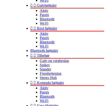
Wi-Fi


Gulvhøjttaler
Aktiv
Passiv
Bluetooth
Wi-Fi


Reol højttaler
Aktiv
Passiv
Bluetooth
Wi-Fi
Bluetooth højttaler


Tilbehør
Gulv og vægbeslag
Spikes
Stander
Fjernbetjening
Stereo Hub


Kompakt højttaler
Aktiv
Passiv
Bluetooth
Wi-Fi


Væg Højttaler