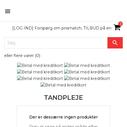

0
[LOG IND] Forspørg om prismatch, TILBUD på en

eller flere varer (
0
)
TANDPLEJE
Der er desværre ingen produkter
Prøv at søge på anden måde efter