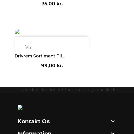
35,00 kr.

Vis
Drivrem Sortiment Til...
99,00 kr.
Ingen skabelon fundet for modul ht_staticblocks

Kontakt Os

Information