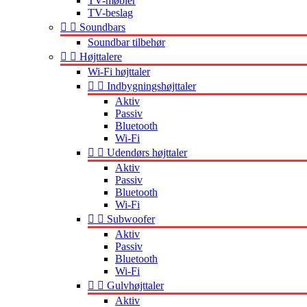
TV-møbler
TV-beslag


Soundbars
Soundbar tilbehør


Højttalere
Wi-Fi højttaler


Indbygningshøjttaler
Aktiv
Passiv
Bluetooth
Wi-Fi


Udendørs højttaler
Aktiv
Passiv
Bluetooth
Wi-Fi


Subwoofer
Aktiv
Passiv
Bluetooth
Wi-Fi


Gulvhøjttaler
Aktiv