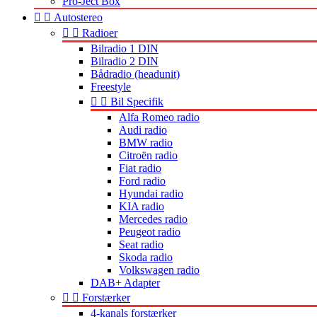
Pro-Ject Box


Autostereo


Radioer
Bilradio 1 DIN
Bilradio 2 DIN
Bådradio (headunit)
Freestyle


Bil Specifik
Alfa Romeo radio
Audi radio
BMW radio
Citroën radio
Fiat radio
Ford radio
Hyundai radio
KIA radio
Mercedes radio
Peugeot radio
Seat radio
Skoda radio
Volkswagen radio
DAB+ Adapter


Forstærker
4-kanals forstærker