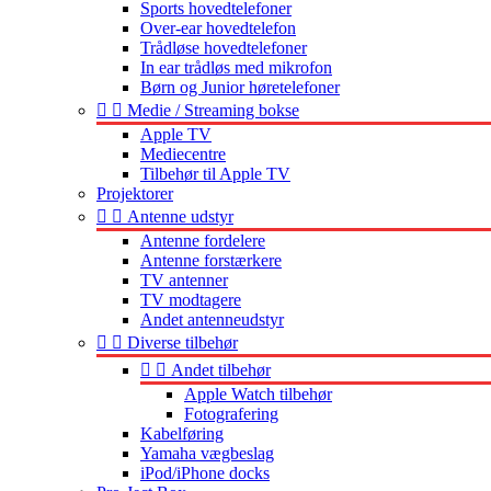
Sports hovedtelefoner
Over-ear hovedtelefon
Trådløse hovedtelefoner
In ear trådløs med mikrofon
Børn og Junior høretelefoner


Medie / Streaming bokse
Apple TV
Mediecentre
Tilbehør til Apple TV
Projektorer


Antenne udstyr
Antenne fordelere
Antenne forstærkere
TV antenner
TV modtagere
Andet antenneudstyr


Diverse tilbehør


Andet tilbehør
Apple Watch tilbehør
Fotografering
Kabelføring
Yamaha vægbeslag
iPod/iPhone docks