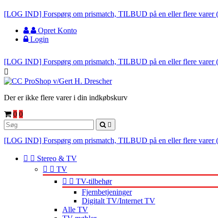
[LOG IND] Forspørg om prismatch, TILBUD på en eller flere varer 
Opret Konto
Login
[LOG IND] Forspørg om prismatch, TILBUD på en eller flere varer 

Der er ikke flere varer i din indkøbskurv
0
0

[LOG IND] Forspørg om prismatch, TILBUD på en eller flere varer 


Stereo & TV


TV


TV-tilbehør
Fjernbetjeninger
Digitalt TV/Internet TV
Alle TV