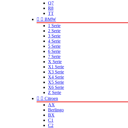
Q7
R8
TT


BMW
1 Serie
2 Serie
3 Serie
4 Serie
5 Serie
6 Serie
7 Serie
X Serie
X1 Serie
X3 Serie
X4 Serie
X5 Serie
X6 Serie
Z Serie


Citroen
AX
Berlingo
BX
C1
C2