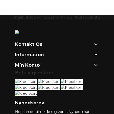
Ingen skabelon fundet for modul ht_staticblocks

Kontakt Os

Information

Min Konto
Betalingsmåder
Nyhedsbrev
Her kan du tilmelde dig vores Nyhedsmail