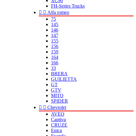
XC90
FH-Series Trucks


Alfa romeo
75
145
146
147
155
156
159
164
166
33
BRERA
GUILIETTA
GT
GTV
MITO
SPIDER


Chevrolet
AVEO
Captiva
CRUZE
Epica
Evanda