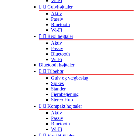
Wi-Fi


Gulvhøjttaler
Aktiv
Passiv
Bluetooth
Wi-Fi


Reol højttaler
Aktiv
Passiv
Bluetooth
Wi-Fi
Bluetooth højttaler


Tilbehør
Gulv og vægbeslag
Spikes
Stander
Fjernbetjening
Stereo Hub


Kompakt højttaler
Aktiv
Passiv
Bluetooth
Wi-Fi


Væg Højttaler