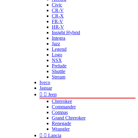
Civic
CR-V
CR-X
FR-V
HR-V
Insight Hybrid
Integra
Jazz
Legend
Logo
NSX
Prelude
Shuttle
Stream
Iveco
Jaguar


Jeep
Chrerokee
Commander
Compas
Grand Chrerokee
Renegade
Wrangler


Lancia