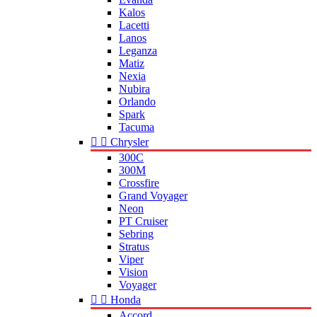
Kalos
Lacetti
Lanos
Leganza
Matiz
Nexia
Nubira
Orlando
Spark
Tacuma


Chrysler
300C
300M
Crossfire
Grand Voyager
Neon
PT Cruiser
Sebring
Stratus
Viper
Vision
Voyager


Honda
Accord