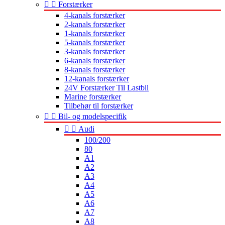


Forstærker
4-kanals forstærker
2-kanals forstærker
1-kanals forstærker
5-kanals forstærker
3-kanals forstærker
6-kanals forstærker
8-kanals forstærker
12-kanals forstærker
24V Forstærker Til Lastbil
Marine forstærker
Tilbehør til forstærker


Bil- og modelspecifik


Audi
100/200
80
A1
A2
A3
A4
A5
A6
A7
A8