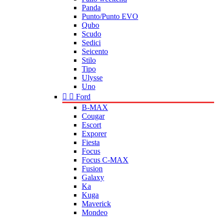
Panda
Punto/Punto EVO
Qubo
Scudo
Sedici
Seicento
Stilo
Tipo
Ulysse
Uno


Ford
B-MAX
Cougar
Escort
Exporer
Fiesta
Focus
Focus C-MAX
Fusion
Galaxy
Ka
Kuga
Maverick
Mondeo