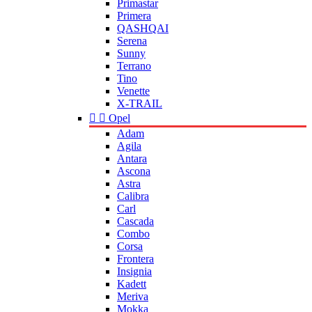
Primastar
Primera
QASHQAI
Serena
Sunny
Terrano
Tino
Venette
X-TRAIL


Opel
Adam
Agila
Antara
Ascona
Astra
Calibra
Carl
Cascada
Combo
Corsa
Frontera
Insignia
Kadett
Meriva
Mokka