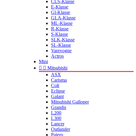
CLS-Klasse
E-Klasse
Gl-Klasse
GLA-Klasse
ML-Klasse
R-Klasse
S-Klasse
SLK-Klasse
SL-Klasse
Varevogne
Actros
Mini


Mitsubishi
ASX
Carisma
Colt
Eclipse
Galant
Mitsubishi Galloper
Grandis
L200
L300
Lancer
Outlander
Pajero