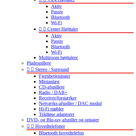
Aktiv
Passiv
Bluetooth
Wi-Fi


Center Højttaler
Aktiv
Passiv
Bluetooth
Wi-Fi
Multiroom højttalere
Pladespillere


Stereo / Surround
Fjernbetjeninger
Minianlæg
CD-afspillere
Radio / DAB+
Receiver/forstærker
Netværks-afspiller / DAC modul
Hi-Fi møbler
Trådløse adaptorer
DVD- og Blu-ray afspiller og optager


Hovedtelefoner
Bluetooth hovedtelefon