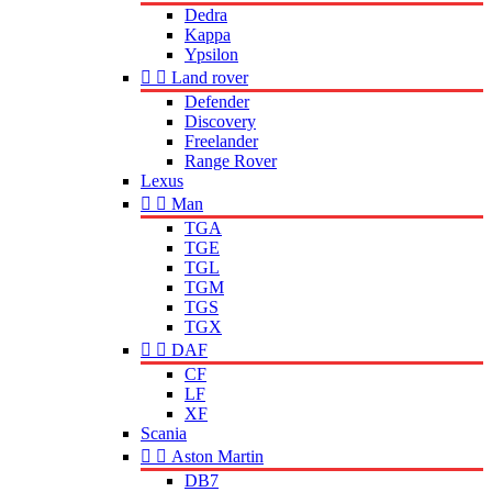
Dedra
Kappa
Ypsilon


Land rover
Defender
Discovery
Freelander
Range Rover
Lexus


Man
TGA
TGE
TGL
TGM
TGS
TGX


DAF
CF
LF
XF
Scania


Aston Martin
DB7