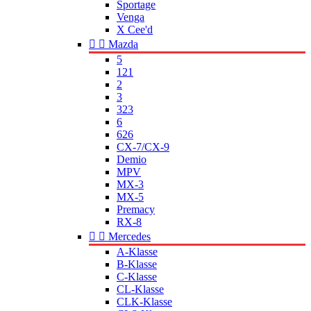
Sportage
Venga
X Cee'd


Mazda
5
121
2
3
323
6
626
CX-7/CX-9
Demio
MPV
MX-3
MX-5
Premacy
RX-8


Mercedes
A-Klasse
B-Klasse
C-Klasse
CL-Klasse
CLK-Klasse