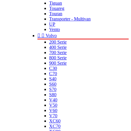
Tiguan
Touareg
Touran
Transporter - Multivan
UP
Vento


Volvo
200 Serie
400 Serie
700 Serie
800 Serie
900 Serie
C30
C70
S40
S60
S70
S80
V40
V50
V60
V70
XC60
XC70