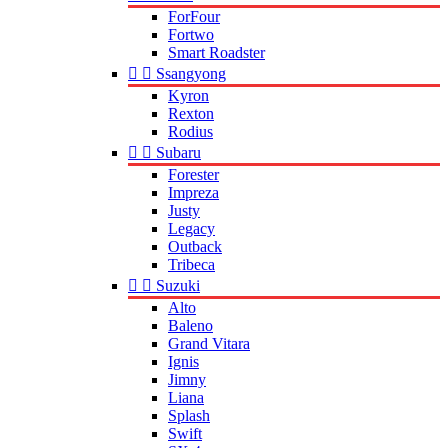
ForFour
Fortwo
Smart Roadster


Ssangyong
Kyron
Rexton
Rodius


Subaru
Forester
Impreza
Justy
Legacy
Outback
Tribeca


Suzuki
Alto
Baleno
Grand Vitara
Ignis
Jimny
Liana
Splash
Swift