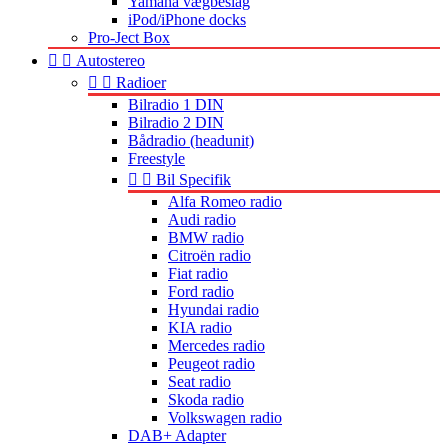
Yamaha vægbeslag
iPod/iPhone docks
Pro-Ject Box


Autostereo


Radioer
Bilradio 1 DIN
Bilradio 2 DIN
Bådradio (headunit)
Freestyle


Bil Specifik
Alfa Romeo radio
Audi radio
BMW radio
Citroën radio
Fiat radio
Ford radio
Hyundai radio
KIA radio
Mercedes radio
Peugeot radio
Seat radio
Skoda radio
Volkswagen radio
DAB+ Adapter