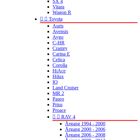
SX 4
Vitara
Wagon R


Toyota
Auris
Avensis
Aygo
C-HR
Cramry
Carina E
Celica
Corolla
HiAce
Hilux
IQ
Land Cruiser
MR 2
Paseo
Prius
Proace


RAV 4
Årgang 1994 - 2000
Årgang 2000 - 2006
Årgang 2006 - 2008