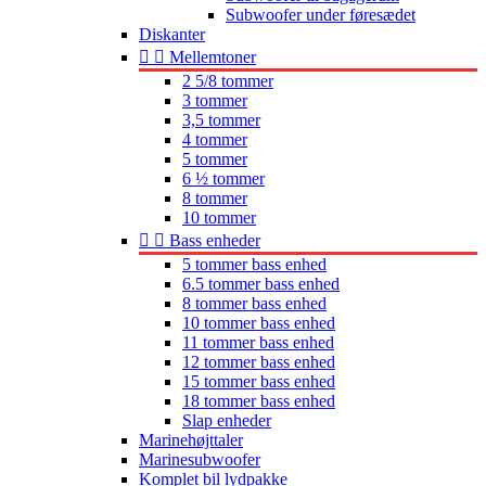
Subwoofer under føresædet
Diskanter


Mellemtoner
2 5/8 tommer
3 tommer
3,5 tommer
4 tommer
5 tommer
6 ½ tommer
8 tommer
10 tommer


Bass enheder
5 tommer bass enhed
6.5 tommer bass enhed
8 tommer bass enhed
10 tommer bass enhed
11 tommer bass enhed
12 tommer bass enhed
15 tommer bass enhed
18 tommer bass enhed
Slap enheder
Marinehøjttaler
Marinesubwoofer
Komplet bil lydpakke