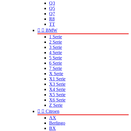
Q3
Q5
Q7
R8
TT


BMW
1 Serie
2 Serie
3 Serie
4 Serie
5 Serie
6 Serie
7 Serie
X Serie
X1 Serie
X3 Serie
X4 Serie
X5 Serie
X6 Serie
Z Serie


Citroen
AX
Berlingo
BX