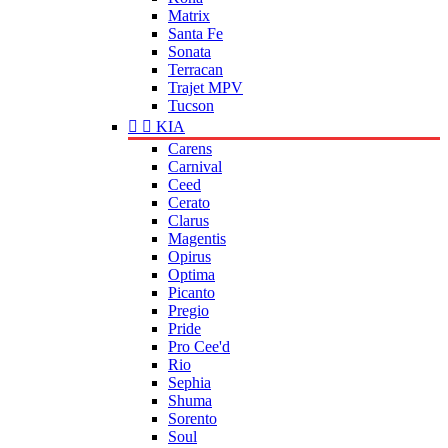
Matrix
Santa Fe
Sonata
Terracan
Trajet MPV
Tucson


KIA
Carens
Carnival
Ceed
Cerato
Clarus
Magentis
Opirus
Optima
Picanto
Pregio
Pride
Pro Cee'd
Rio
Sephia
Shuma
Sorento
Soul