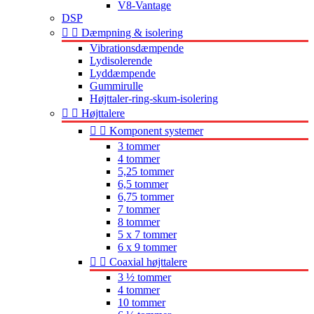
V8-Vantage
DSP


Dæmpning & isolering
Vibrationsdæmpende
Lydisolerende
Lyddæmpende
Gummirulle
Højttaler-ring-skum-isolering


Højttalere


Komponent systemer
3 tommer
4 tommer
5,25 tommer
6,5 tommer
6,75 tommer
7 tommer
8 tommer
5 x 7 tommer
6 x 9 tommer


Coaxial højttalere
3 ½ tommer
4 tommer
10 tommer