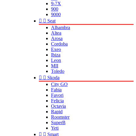
9-7X
900
9000


Seat
Alhambra
Altea
Arosa
Cordoba
Exeo
Ibiza
Leon
MII
Toledo


Skoda
City GO
Fabia
Favori
Felicia
Octavia
Rapid
Roomster
SuperB
Yeti


Smart