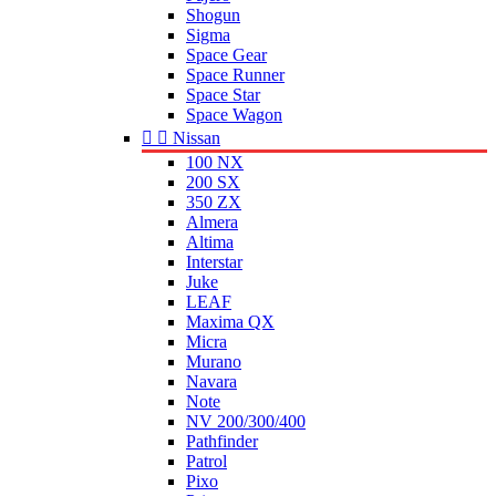
Shogun
Sigma
Space Gear
Space Runner
Space Star
Space Wagon


Nissan
100 NX
200 SX
350 ZX
Almera
Altima
Interstar
Juke
LEAF
Maxima QX
Micra
Murano
Navara
Note
NV 200/300/400
Pathfinder
Patrol
Pixo