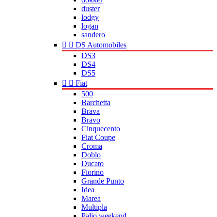
duster
lodgy
logan
sandero


DS Automobiles
DS3
DS4
DS5


Fiat
500
Barchetta
Brava
Bravo
Cinquecento
Fiat Coupe
Croma
Doblo
Ducato
Fiorino
Grande Punto
Idea
Marea
Multipla
Palio weekend