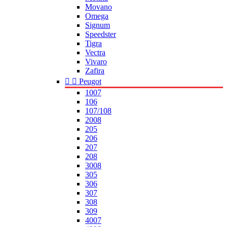
Movano
Omega
Signum
Speedster
Tigra
Vectra
Vivaro
Zafira


Peugot
1007
106
107/108
2008
205
206
207
208
3008
305
306
307
308
309
4007