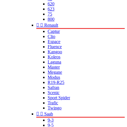
620
623
75
800


Renault
Captur
Clio
Espace
Fluence
Kangoo
Koleos
Laguna
Master
Megane
Modus
R19-R25
Safran
Scenic
Sport Spider
Trafic
Twingo


Saab
9-3
9-5