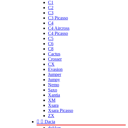
C1
C2
C3
C3 Picasso
C4
C4 Aircross
C4 Picasso
C5
C6
C8
Cactus
Crosser
CX
Evasion
Jumper
Jumpy
Nemo
Saxo
Xantia
XM
Xsara
Xsara Picasso
ZX


Dacia
dokker