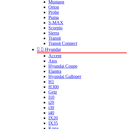
Mustang
Orion
Probe
Puma
S-MAX
Scorpio
Sierra
Transit
Transit Connect


Hyundai
Accent
Atos
Hyundai Coupe
Elantra
Hyundai Galloper
H1
H300
Getz
I10
i20
i30
i40
IX20
IX35
Kona