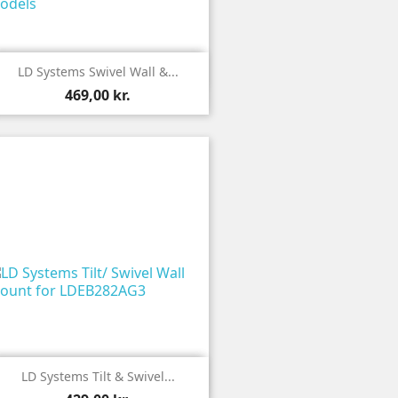

Vis
LD Systems Swivel Wall &...
469,00 kr.

Vis
LD Systems Tilt & Swivel...