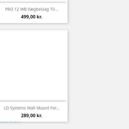

Vis
PRO 12 WB Vægbeslag Til...
499,00 kr.

Vis
LD Systems Wall Mount For...
289,00 kr.