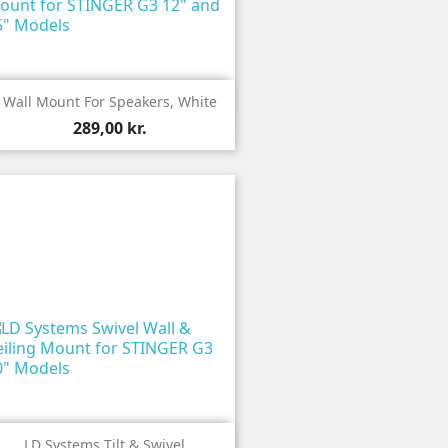

Vis
Wall Mount For Speakers, White
289,00 kr.

Vis
LD Systems Tilt & Swivel...