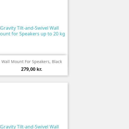

Vis
Wall Mount For Speakers, Black
279,00 kr.