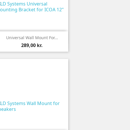

Vis
Universal Wall Mount For...
289,00 kr.