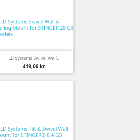

Vis
LD Systems Swivel Wall...
419,00 kr.