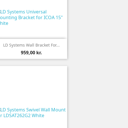

Vis
LD Systems Wall Bracket For...
959,00 kr.