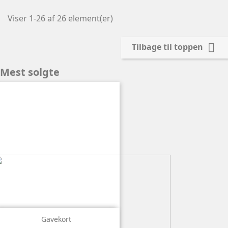
Viser 1-26 af 26 element(er)

Tilbage til toppen
Mest solgte

Vis
Gavekort