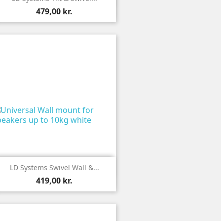
479,00 kr.

Vis
LD Systems Swivel Wall &...
419,00 kr.