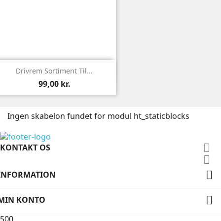

Vis
Drivrem Sortiment Til...
99,00 kr.
Ingen skabelon fundet for modul ht_staticblocks

KONTAKT OS


INFORMATION

MIN KONTO
500