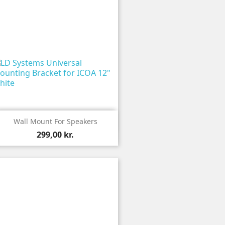

Vis
Wall Mount For Speakers
299,00 kr.