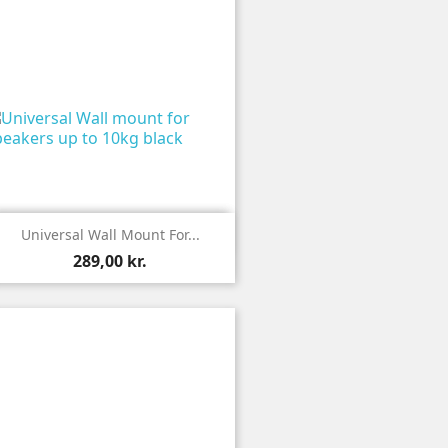

Vis
Universal Wall Mount For...
289,00 kr.