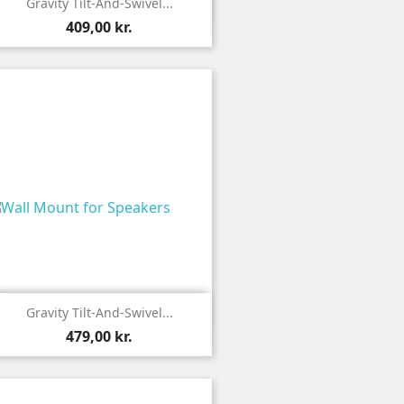

Vis
Gravity Tilt-And-Swivel...
409,00 kr.

Vis
Gravity Tilt-And-Swivel...
479,00 kr.