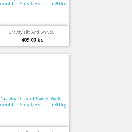

Vis
Gravity Tilt-And-Swivel...
409,00 kr.