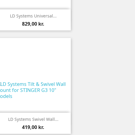

Vis
LD Systems Universal...
829,00 kr.

Vis
LD Systems Swivel Wall...
419,00 kr.