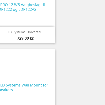

Vis
LD Systems Universal...
729,00 kr.