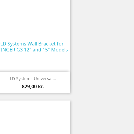

Vis
LD Systems Universal...
829,00 kr.