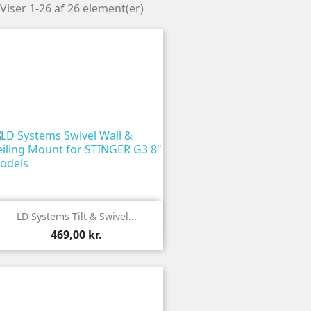
Viser 1-26 af 26 element(er)

Vis
LD Systems Tilt & Swivel...
469,00 kr.