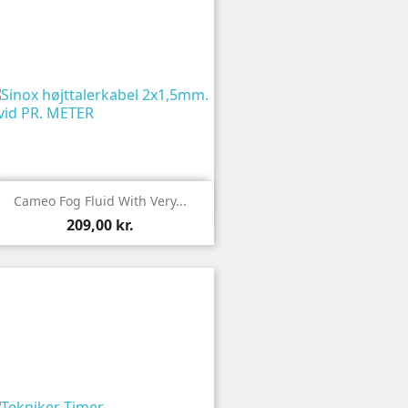

Vis
Cameo Fog Fluid With Very...
209,00 kr.