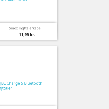

Vis
Sinox Højttalerkabel...
11,95 kr.