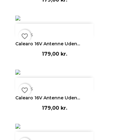

Vis
favorite_border
Calearo 16V Antenne Uden...
179,00 kr.

Vis
favorite_border
Calearo 16V Antenne Uden...
179,00 kr.