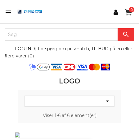
0


[LOG IND] Forspørg om prismatch, TILBUD på en eller
flere varer (
0
)
LOGO

Viser 1-6 af 6 element(er)