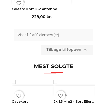

Vis
favorite_border
Calearo Kort 16V Antenne...
229,00 kr.
Viser 1-6 af 6 element(er)

Tilbage til toppen
MEST SOLGTE



Vis
Vis
Vi
favorite_border
favorite_border
favorite_border
Gavekort
2x 1,5 Mm2 - Sort Eller...
Cameo 