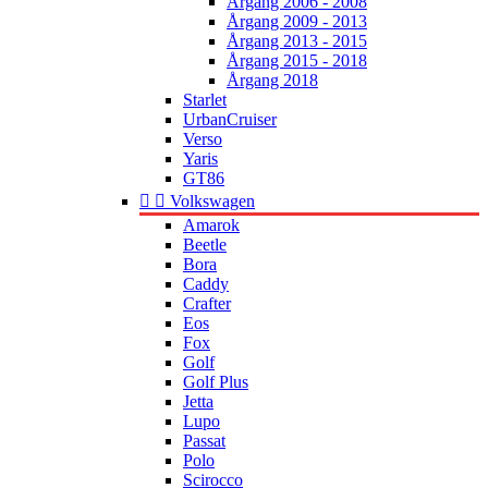
Årgang 2006 - 2008
Årgang 2009 - 2013
Årgang 2013 - 2015
Årgang 2015 - 2018
Årgang 2018
Starlet
UrbanCruiser
Verso
Yaris
GT86


Volkswagen
Amarok
Beetle
Bora
Caddy
Crafter
Eos
Fox
Golf
Golf Plus
Jetta
Lupo
Passat
Polo
Scirocco