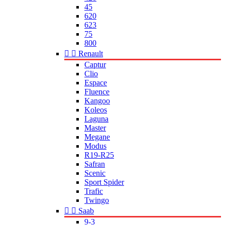
45
620
623
75
800


Renault
Captur
Clio
Espace
Fluence
Kangoo
Koleos
Laguna
Master
Megane
Modus
R19-R25
Safran
Scenic
Sport Spider
Trafic
Twingo


Saab
9-3