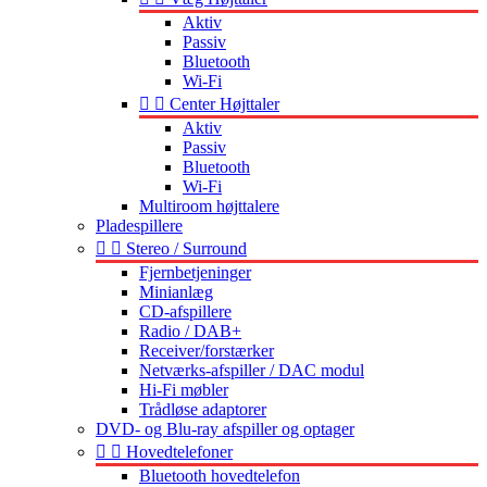
Aktiv
Passiv
Bluetooth
Wi-Fi


Center Højttaler
Aktiv
Passiv
Bluetooth
Wi-Fi
Multiroom højttalere
Pladespillere


Stereo / Surround
Fjernbetjeninger
Minianlæg
CD-afspillere
Radio / DAB+
Receiver/forstærker
Netværks-afspiller / DAC modul
Hi-Fi møbler
Trådløse adaptorer
DVD- og Blu-ray afspiller og optager


Hovedtelefoner
Bluetooth hovedtelefon