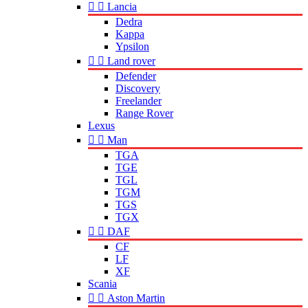


Lancia
Dedra
Kappa
Ypsilon


Land rover
Defender
Discovery
Freelander
Range Rover
Lexus


Man
TGA
TGE
TGL
TGM
TGS
TGX


DAF
CF
LF
XF
Scania


Aston Martin