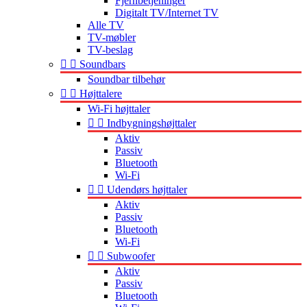
Fjernbetjeninger
Digitalt TV/Internet TV
Alle TV
TV-møbler
TV-beslag


Soundbars
Soundbar tilbehør


Højttalere
Wi-Fi højttaler


Indbygningshøjttaler
Aktiv
Passiv
Bluetooth
Wi-Fi


Udendørs højttaler
Aktiv
Passiv
Bluetooth
Wi-Fi


Subwoofer
Aktiv
Passiv
Bluetooth