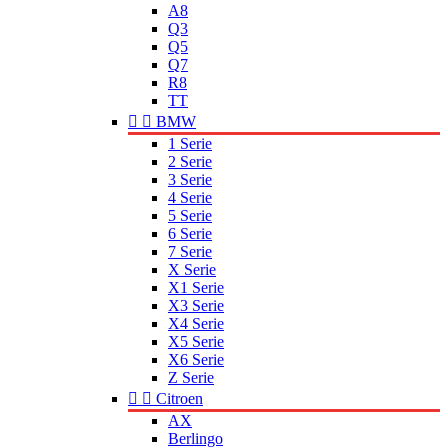
A8
Q3
Q5
Q7
R8
TT


BMW
1 Serie
2 Serie
3 Serie
4 Serie
5 Serie
6 Serie
7 Serie
X Serie
X1 Serie
X3 Serie
X4 Serie
X5 Serie
X6 Serie
Z Serie


Citroen
AX
Berlingo