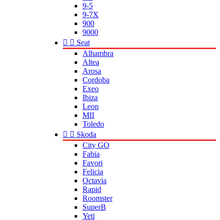
9-5
9-7X
900
9000


Seat
Alhambra
Altea
Arosa
Cordoba
Exeo
Ibiza
Leon
MII
Toledo


Skoda
City GO
Fabia
Favori
Felicia
Octavia
Rapid
Roomster
SuperB
Yeti