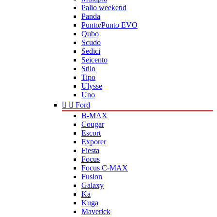
Palio weekend
Panda
Punto/Punto EVO
Qubo
Scudo
Sedici
Seicento
Stilo
Tipo
Ulysse
Uno


Ford
B-MAX
Cougar
Escort
Exporer
Fiesta
Focus
Focus C-MAX
Fusion
Galaxy
Ka
Kuga
Maverick