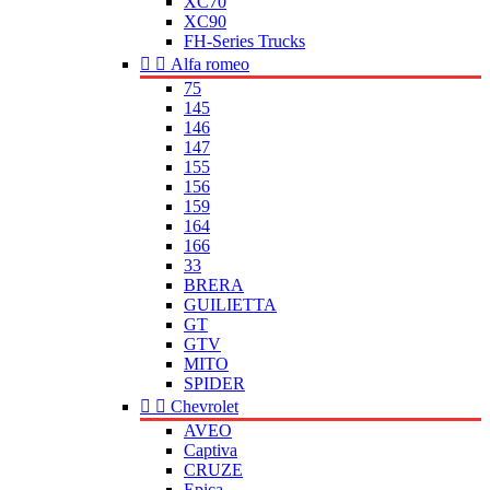
XC70
XC90
FH-Series Trucks


Alfa romeo
75
145
146
147
155
156
159
164
166
33
BRERA
GUILIETTA
GT
GTV
MITO
SPIDER


Chevrolet
AVEO
Captiva
CRUZE
Epica