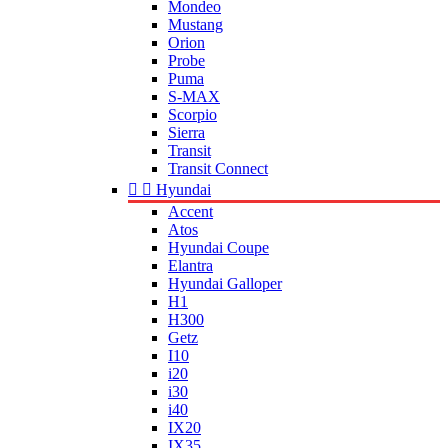
Mondeo
Mustang
Orion
Probe
Puma
S-MAX
Scorpio
Sierra
Transit
Transit Connect


Hyundai
Accent
Atos
Hyundai Coupe
Elantra
Hyundai Galloper
H1
H300
Getz
I10
i20
i30
i40
IX20
IX35