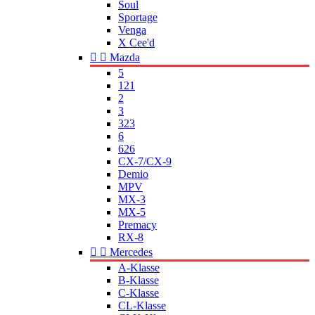
Soul
Sportage
Venga
X Cee'd


Mazda
5
121
2
3
323
6
626
CX-7/CX-9
Demio
MPV
MX-3
MX-5
Premacy
RX-8


Mercedes
A-Klasse
B-Klasse
C-Klasse
CL-Klasse