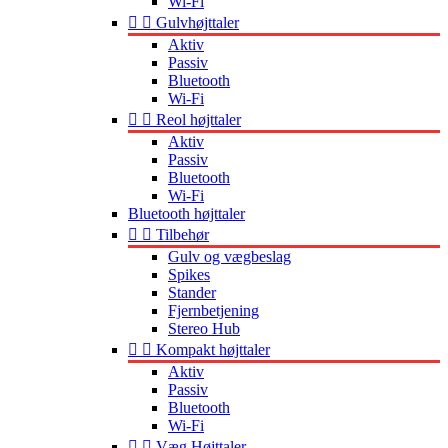
Wi-Fi


Gulvhøjttaler
Aktiv
Passiv
Bluetooth
Wi-Fi


Reol højttaler
Aktiv
Passiv
Bluetooth
Wi-Fi
Bluetooth højttaler


Tilbehør
Gulv og vægbeslag
Spikes
Stander
Fjernbetjening
Stereo Hub


Kompakt højttaler
Aktiv
Passiv
Bluetooth
Wi-Fi


Væg Højttaler