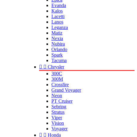
Evanda
Kalos
Lacetti
Lanos
Leganza
Matiz
Nexia
Nubira
Orlando
Spark
Tacuma


Chrysler
300C
300M
Crossfire
Grand Voyager
Neon
PT Cruiser
Sebring
Stratus
Viper
Vision
Voyager


Honda