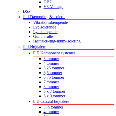
DB7
V8-Vantage
DSP


Dæmpning & isolering
Vibrationsdæmpende
Lydisolerende
Lyddæmpende
Gummirulle
Højttaler-ring-skum-isolering


Højttalere


Komponent systemer
3 tommer
4 tommer
5,25 tommer
6,5 tommer
6,75 tommer
7 tommer
8 tommer
5 x 7 tommer
6 x 9 tommer


Coaxial højttalere
3 ½ tommer
4 tommer