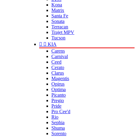
Kona
Matrix
Santa Fe
Sonata
Terracan
Trajet MPV
Tucson


KIA
Carens
Carnival
Ceed
Cerato
Clarus
Magentis
Opirus
Optima
Picanto
Pregio
Pride
Pro Cee'd
Rio
Sephia
Shuma
Sorento