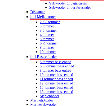
Subwoofer til bagagerum
Subwoofer under føresædet
Diskanter


Mellemtoner
2 5/8 tommer
3 tommer
3,5 tommer
4 tommer
5 tommer
6 ½ tommer
8 tommer
10 tommer


Bass enheder
5 tommer bass enhed
6.5 tommer bass enhed
8 tommer bass enhed
10 tommer bass enhed
11 tommer bass enhed
12 tommer bass enhed
15 tommer bass enhed
18 tommer bass enhed
Slap enheder
Marinehøjttaler
Marinesubwoofer