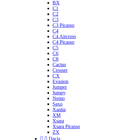
BX
C1
C2
C3
C3 Picasso
C4
C4 Aircross
C4 Picasso
C5
C6
C8
Cactus
Crosser
CX
Evasion
Jumper
Jumpy
Nemo
Saxo
Xantia
XM
Xsara
Xsara Picasso
ZX


Dacia