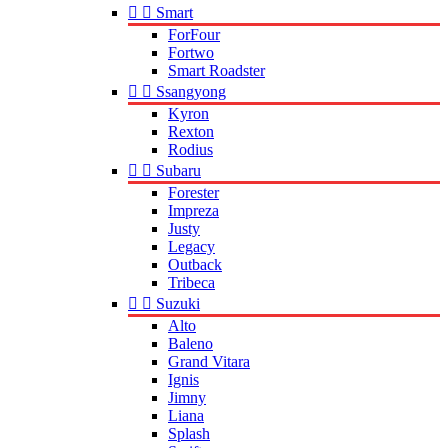


Smart
ForFour
Fortwo
Smart Roadster


Ssangyong
Kyron
Rexton
Rodius


Subaru
Forester
Impreza
Justy
Legacy
Outback
Tribeca


Suzuki
Alto
Baleno
Grand Vitara
Ignis
Jimny
Liana
Splash