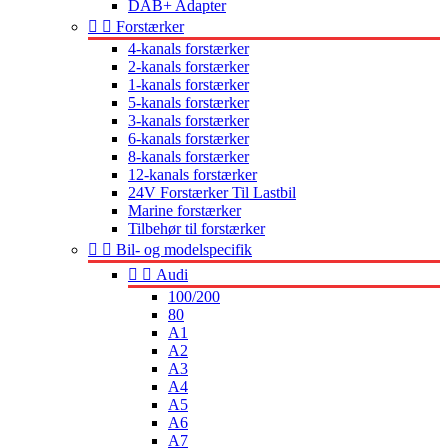
DAB+ Adapter


Forstærker
4-kanals forstærker
2-kanals forstærker
1-kanals forstærker
5-kanals forstærker
3-kanals forstærker
6-kanals forstærker
8-kanals forstærker
12-kanals forstærker
24V Forstærker Til Lastbil
Marine forstærker
Tilbehør til forstærker


Bil- og modelspecifik


Audi
100/200
80
A1
A2
A3
A4
A5
A6
A7