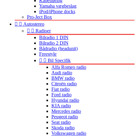
Kabelføring
Yamaha vægbeslag
iPod/iPhone docks
Pro-Ject Box


Autostereo


Radioer
Bilradio 1 DIN
Bilradio 2 DIN
Bådradio (headunit)
Freestyle


Bil Specifik
Alfa Romeo radio
Audi radio
BMW radio
Citroën radio
Fiat radio
Ford radio
Hyundai radio
KIA radio
Mercedes radio
Peugeot radio
Seat radio
Skoda radio
Volkswagen radio