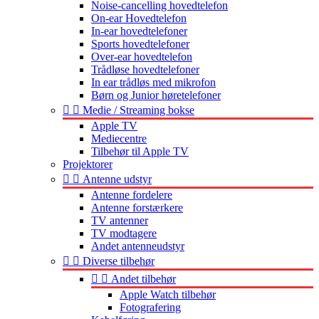
Noise-cancelling hovedtelefon
On-ear Hovedtelefon
In-ear hovedtelefoner
Sports hovedtelefoner
Over-ear hovedtelefon
Trådløse hovedtelefoner
In ear trådløs med mikrofon
Børn og Junior høretelefoner


Medie / Streaming bokse
Apple TV
Mediecentre
Tilbehør til Apple TV
Projektorer


Antenne udstyr
Antenne fordelere
Antenne forstærkere
TV antenner
TV modtagere
Andet antenneudstyr


Diverse tilbehør


Andet tilbehør
Apple Watch tilbehør
Fotografering