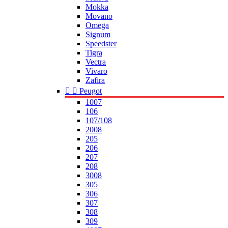
Mokka
Movano
Omega
Signum
Speedster
Tigra
Vectra
Vivaro
Zafira


Peugot
1007
106
107/108
2008
205
206
207
208
3008
305
306
307
308
309