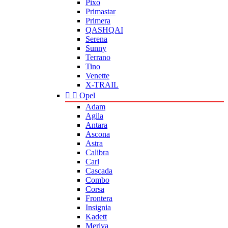
Pixo
Primastar
Primera
QASHQAI
Serena
Sunny
Terrano
Tino
Venette
X-TRAIL


Opel
Adam
Agila
Antara
Ascona
Astra
Calibra
Carl
Cascada
Combo
Corsa
Frontera
Insignia
Kadett
Meriva