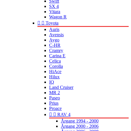
Swift
SX 4
Vitara
Wagon R


Toyota
Auris
Avensis
Aygo
C-HR
Cramry
Carina E
Celica
Corolla
HiAce
Hilux
IQ
Land Cruiser
MR 2
Paseo
Prius
Proace


RAV 4
Årgang 1994 - 2000
Årgang 2000 - 2006