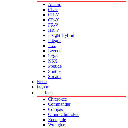
Accord
Civic
CR-V
CR-X
FR-V
HR-V
Insight Hybrid
Integra
Jazz
Legend
Logo
NSX
Prelude
Shuttle
Stream
Iveco
Jaguar


Jeep
Chrerokee
Commander
Compas
Grand Chrerokee
Renegade
Wrangler