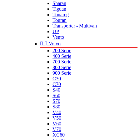
Sharan
Tiguan
Touareg
Touran
Transporter - Multivan
UP
Vento


Volvo
200 Serie
400 Serie
700 Serie
800 Serie
900 Serie
C30
C70
S40
S60
S70
S80
V40
V50
V60
V70
XC60