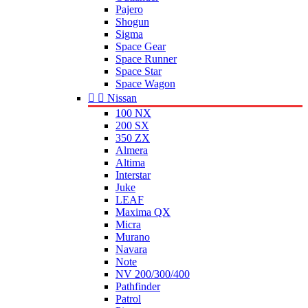
Pajero
Shogun
Sigma
Space Gear
Space Runner
Space Star
Space Wagon


Nissan
100 NX
200 SX
350 ZX
Almera
Altima
Interstar
Juke
LEAF
Maxima QX
Micra
Murano
Navara
Note
NV 200/300/400
Pathfinder
Patrol