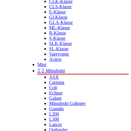
CLK-Klasse
CLS-Klasse
E-Klasse
Gl-Klasse
GLA-Klasse
ML-Klasse
R-Klasse
S-Klasse
SLK-Klasse
SL-Klasse
Varevogne
Actros
Mini


Mitsubishi
ASX
Carisma
Colt
Eclipse
Galant
Mitsubishi Galloper
Grandis
L200
L300
Lancer
Outlander