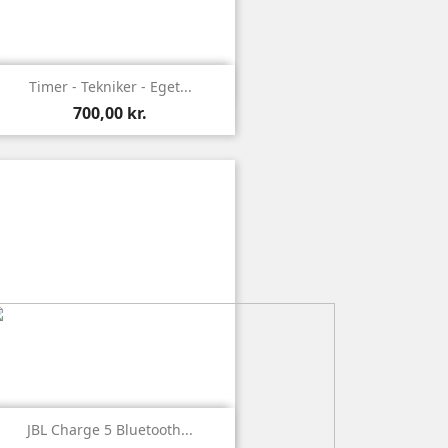

Vis
Timer - Tekniker - Eget...
700,00 kr.

Vis
JBL Charge 5 Bluetooth...