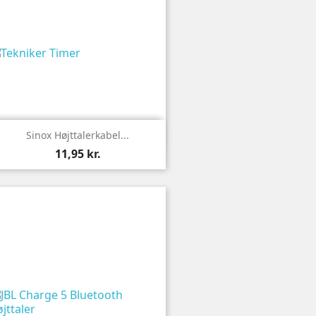

Vis
Sinox Højttalerkabel...
11,95 kr.