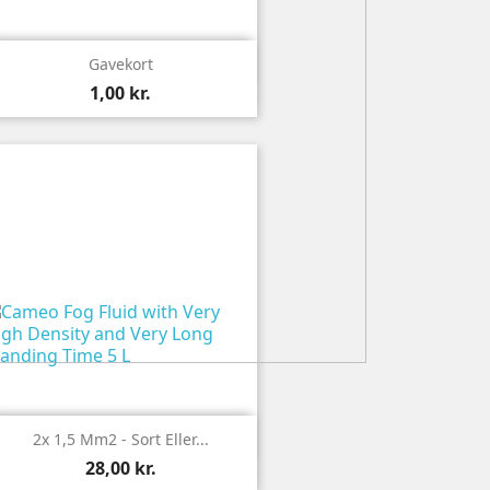

Vis
Gavekort
1,00 kr.

Vis
2x 1,5 Mm2 - Sort Eller...
28,00 kr.