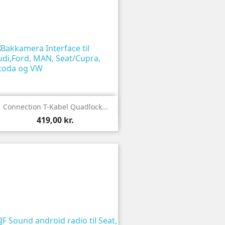

Vis
Connection T-Kabel Quadlock...
419,00 kr.