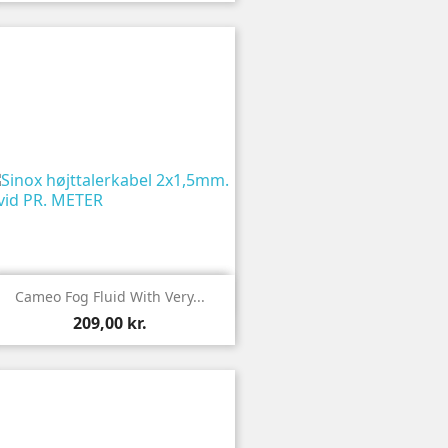

Vis
Cameo Fog Fluid With Very...
209,00 kr.