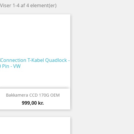
Viser 1-4 af 4 element(er)

Vis
Bakkamera CCD 170G OEM
999,00 kr.