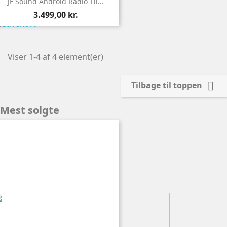

Vis
JF Sound Android Radio Til...
3.499,00 kr.
Viser 1-4 af 4 element(er)

Tilbage til toppen
Mest solgte