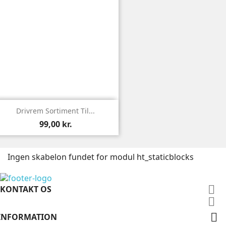

Vis
Drivrem Sortiment Til...
99,00 kr.
Ingen skabelon fundet for modul ht_staticblocks

KONTAKT OS


INFORMATION