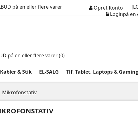
UD på en eller flere varer
[L
Opret Konto
Login
på en e
 på en eller flere varer (
0
)
Kabler & Stik
EL-SALG
Tlf, Tablet, Laptops & Gamin
Mikrofonstativ
IKROFONSTATIV