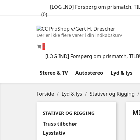
[LOG IND] Forspørg om prismatch, TILB
(
0
)
Der er ikke flere varer i din indkøbskurv
0
[LOG IND] Forspørg om prismatch, TILBUD
Stereo & TV
Autostereo
Lyd & lys
Forside
Lyd & lys
Stativer og Rigging
M
STATIVER OG RIGGING
Truss tilbehør
Lysstativ