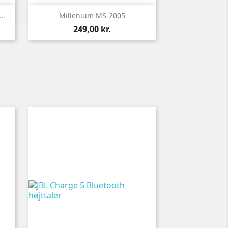

Vis
..
Millenium MS-2005
249,00 kr.