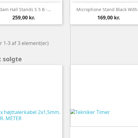


Vis
Vis
dam Hall Stands S 5 B -...
Microphone Stand Black With.
259,00 kr.
169,00 kr.
r 1-3 af 3 element(er)
 solgte