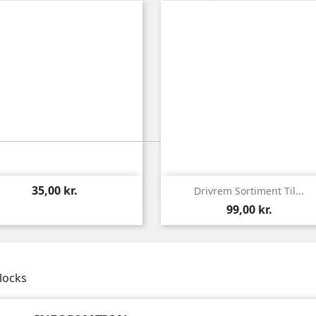


Vis
Vis
35,00 kr.
Drivrem Sortiment Til...
99,00 kr.
locks