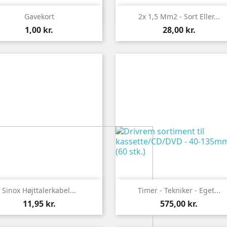


Vis
Vis
Gavekort
2x 1,5 Mm2 - Sort Eller...
1,00 kr.
28,00 kr.


Vis
Vis
Sinox Højttalerkabel...
Timer - Tekniker - Eget...
11,95 kr.
575,00 kr.