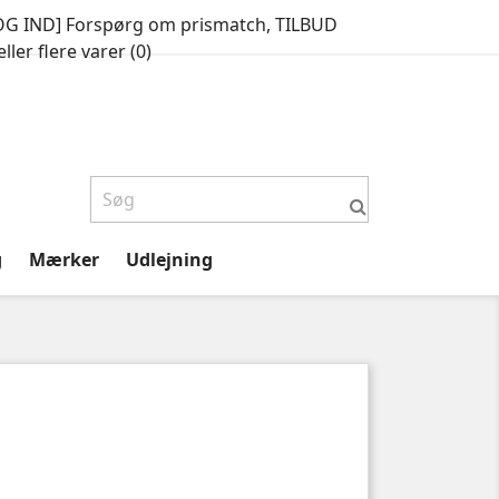
OG IND] Forspørg om prismatch, TILBUD
ller flere varer (
0
)
g
Mærker
Udlejning