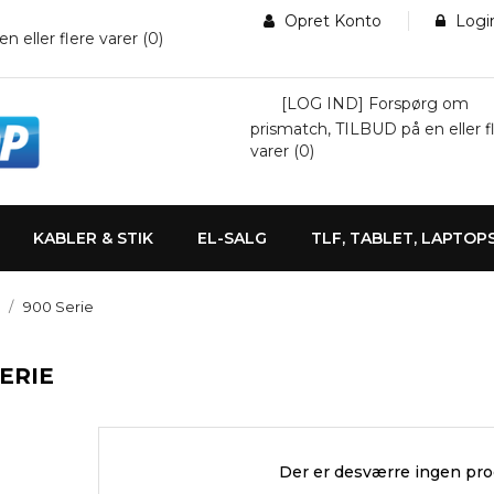
Opret Konto
Logi
eller flere varer (
0
)
[LOG IND] Forspørg om
prismatch, TILBUD på en eller f
varer (
0
)
KABLER & STIK
EL-SALG
TLF, TABLET, LAPTOP
900 Serie
SERIE
Der er desværre ingen pr