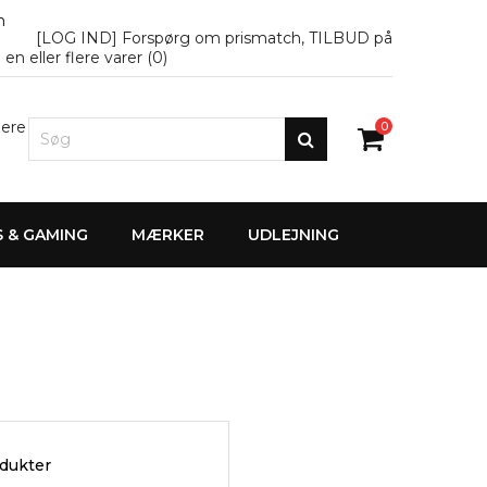
n
[LOG IND] Forspørg om prismatch, TILBUD på
en eller flere varer (
0
)
lere
0
S & GAMING
MÆRKER
UDLEJNING
odukter