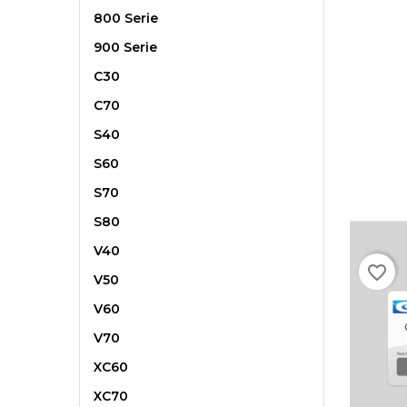
800 Serie
900 Serie
C30
C70
S40
S60
S70
S80
V40
favorite_border
V50
V60
V70
XC60
XC70