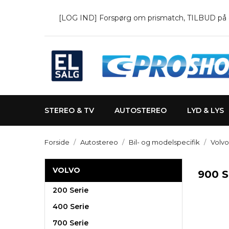
[LOG IND] Forspørg om prismatch, TILBUD på en 
STEREO & TV
AUTOSTEREO
LYD & LYS
Forside
Autostereo
Bil- og modelspecifik
Volvo
VOLVO
900 
200 Serie
400 Serie
700 Serie