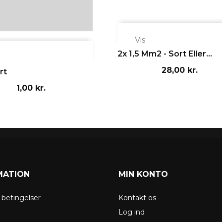

Vis
2x 1,5 Mm2 - Sort Eller...
28,00 kr.
rt
1,00 kr.
MATION
MIN KONTO
g betingelser
Kontakt os
g
Log ind