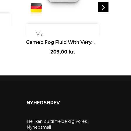


Vis
Vis
Cameo Fog Fluid With Very...
Sinox H
209,00 kr.
NYHEDSBREV
Her kan du tilmelde dig vores
Nyhedsmail