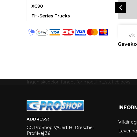
XC90
FH-Series Trucks

Vis
Gaveko
Ingen skabelon fundet for modul ht_staticblocks
INFOR
ADDRESS:
Vilkår o
CC ProShop V/Gert H. Drescher
Leverin
Profilvej 36