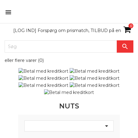

0
[LOG IND] Forspørg om prismatch, TILBUD på en

eller flere varer (
0
)
NUTS
