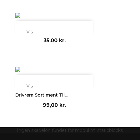

Vis
35,00 kr.

Vis
Drivrem Sortiment Til...
99,00 kr.
Ingen skabelon fundet for modul ht_staticblocks