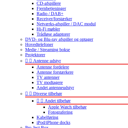
CD-afspillere
Fjernbetjeninger
Radio / DAB+
Receiver/forstærker
Netværks-afspiller / DAC modul
Hi-Fi møbler
Trådløse adaptorer
DVD- og Blu-ray afspiller og optager
Hovedtelefoner
Medie / Streaming bokse
Projektorer


Antenne udstyr
Antenne fordelere
Antenne forstærkere
TV antenner
TV modtagere
Andet antenneudstyr


Diverse tilbehør


Andet tilbehør
Apple Watch tilbehør
Fotografering
Kabelføring
iPod/iPhone docks
Pro-Ject Box