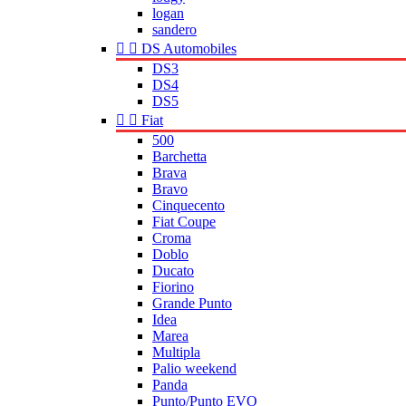
logan
sandero


DS Automobiles
DS3
DS4
DS5


Fiat
500
Barchetta
Brava
Bravo
Cinquecento
Fiat Coupe
Croma
Doblo
Ducato
Fiorino
Grande Punto
Idea
Marea
Multipla
Palio weekend
Panda
Punto/Punto EVO