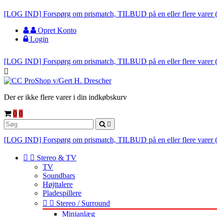
[LOG IND] Forspørg om prismatch, TILBUD på en eller flere varer 
Opret Konto
Login
[LOG IND] Forspørg om prismatch, TILBUD på en eller flere varer 

Der er ikke flere varer i din indkøbskurv
0
0

[LOG IND] Forspørg om prismatch, TILBUD på en eller flere varer 


Stereo & TV
TV
Soundbars
Højttalere
Pladespillere


Stereo / Surround
Minianlæg