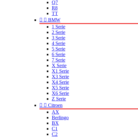
Q7
R8
TT


BMW
1 Serie
2 Serie
3 Serie
4 Serie
5 Serie
6 Serie
7 Serie
X Serie
X1 Serie
X3 Serie
X4 Serie
X5 Serie
X6 Serie
Z Serie


Citroen
AX
Berlingo
BX
C1
C2