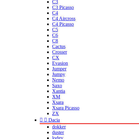
C3
C3 Picasso
C4
C4 Aircross
C4 Picasso
C5
C6
C8
Cactus
Crosser
CX
Evasion
Jumper
Jumpy
Nemo
Saxo
Xantia
XM
Xsara
Xsara Picasso
ZX


Dacia
dokker
duster
lodgy