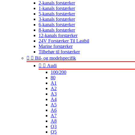
2-kanals forstærker
1-kanals forstærker
5-kanals forstærker
3-kanals forstærker
6-kanals forstærker
8-kanals forstærker
12-kanals forstærker
24V Forstærker Til Lastbil
Marine forstærker
Tilbehør til forstærker


Bil- og modelspecifik


Audi
100/200
80
A1
A2
A3
A4
A5
A6
A7
A8
Q3
Q5