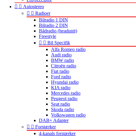


Autostereo


Radioer
Bilradio 1 DIN
Bilradio 2 DIN
Bådradio (headunit)
Freestyle


Bil Specifik
Alfa Romeo radio
Audi radio
BMW radio
Citroën radio
Fiat radio
Ford radio
Hyundai radio
KIA radio
Mercedes radio
Peugeot radio
Seat radio
Skoda radio
Volkswagen radio
DAB+ Adapter


Forstærker
4-kanals forstærker