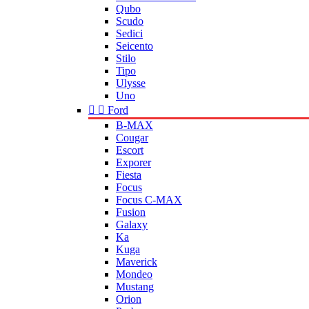
Qubo
Scudo
Sedici
Seicento
Stilo
Tipo
Ulysse
Uno


Ford
B-MAX
Cougar
Escort
Exporer
Fiesta
Focus
Focus C-MAX
Fusion
Galaxy
Ka
Kuga
Maverick
Mondeo
Mustang
Orion