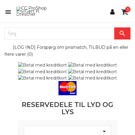
0


[LOG IND] Forspørg om prismatch, TILBUD på en eller
flere varer (
0
)
RESERVEDELE TIL LYD OG
LYS
