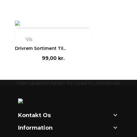

Vis
Drivrem Sortiment Til...
99,00 kr.
Ingen skabelon fundet for modul ht_staticblocks

Kontakt Os

Information