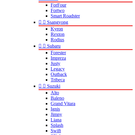
ForFour
Fortwo
Smart Roadster


Ssangyong
Kyron
Rexton
Rodius


Subaru
Forester
Impreza
Justy
Legacy
Outback
Tribeca


Suzuki
Alto
Baleno
Grand Vitara
Ignis
Jimny
Liana
Splash
Swift