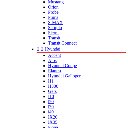
Mustang
Orion
Probe
Puma
S-MAX
Scorpio
Sierra
Transit
Transit Connect


Hyundai
Accent
Atos
Hyundai Coupe
Elantra
Hyundai Galloper
H1
H300
Getz
I10
i20
i30
i40
IX20
IX35
Kona