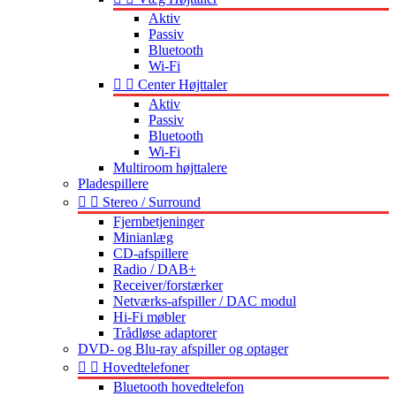
Aktiv
Passiv
Bluetooth
Wi-Fi


Center Højttaler
Aktiv
Passiv
Bluetooth
Wi-Fi
Multiroom højttalere
Pladespillere


Stereo / Surround
Fjernbetjeninger
Minianlæg
CD-afspillere
Radio / DAB+
Receiver/forstærker
Netværks-afspiller / DAC modul
Hi-Fi møbler
Trådløse adaptorer
DVD- og Blu-ray afspiller og optager


Hovedtelefoner
Bluetooth hovedtelefon