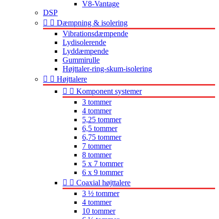
V8-Vantage
DSP


Dæmpning & isolering
Vibrationsdæmpende
Lydisolerende
Lyddæmpende
Gummirulle
Højttaler-ring-skum-isolering


Højttalere


Komponent systemer
3 tommer
4 tommer
5,25 tommer
6,5 tommer
6,75 tommer
7 tommer
8 tommer
5 x 7 tommer
6 x 9 tommer


Coaxial højttalere
3 ½ tommer
4 tommer
10 tommer