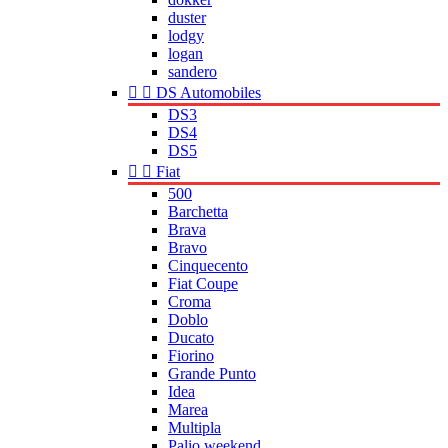
duster
lodgy
logan
sandero


DS Automobiles
DS3
DS4
DS5


Fiat
500
Barchetta
Brava
Bravo
Cinquecento
Fiat Coupe
Croma
Doblo
Ducato
Fiorino
Grande Punto
Idea
Marea
Multipla
Palio weekend