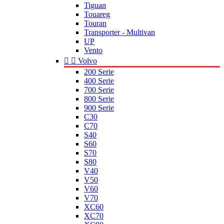
Tiguan
Touareg
Touran
Transporter - Multivan
UP
Vento


Volvo
200 Serie
400 Serie
700 Serie
800 Serie
900 Serie
C30
C70
S40
S60
S70
S80
V40
V50
V60
V70
XC60
XC70