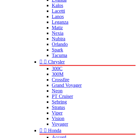
Kalos
Lacetti
Lanos
Leganza
Matiz
Nexia
Nubira
Orlando
Spark
Tacuma


Chrysler
300C
300M
Crossfire
Grand Voyager
Neon
PT Cruiser
Sebring
Stratus
Viper
Vision
Voyager


Honda
Accord