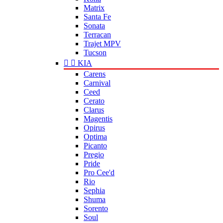
Matrix
Santa Fe
Sonata
Terracan
Trajet MPV
Tucson


KIA
Carens
Carnival
Ceed
Cerato
Clarus
Magentis
Opirus
Optima
Picanto
Pregio
Pride
Pro Cee'd
Rio
Sephia
Shuma
Sorento
Soul