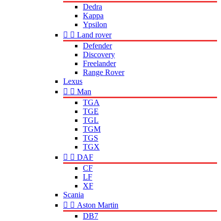
Dedra
Kappa
Ypsilon


Land rover
Defender
Discovery
Freelander
Range Rover
Lexus


Man
TGA
TGE
TGL
TGM
TGS
TGX


DAF
CF
LF
XF
Scania


Aston Martin
DB7