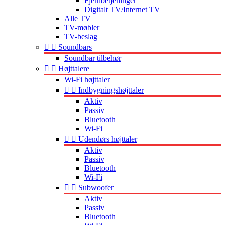
Fjernbetjeninger
Digitalt TV/Internet TV
Alle TV
TV-møbler
TV-beslag


Soundbars
Soundbar tilbehør


Højttalere
Wi-Fi højttaler


Indbygningshøjttaler
Aktiv
Passiv
Bluetooth
Wi-Fi


Udendørs højttaler
Aktiv
Passiv
Bluetooth
Wi-Fi


Subwoofer
Aktiv
Passiv
Bluetooth