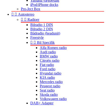
Yamaha vægbeslag
iPod/iPhone docks
Pro-Ject Box


Autostereo


Radioer
Bilradio 1 DIN
Bilradio 2 DIN
Bådradio (headunit)
Freestyle


Bil Specifik
Alfa Romeo radio
Audi radio
BMW radio
Citroën radio
Fiat radio
Ford radio
Hyundai radio
KIA radio
Mercedes radio
Peugeot radio
Seat radio
Skoda radio
Volkswagen radio
DAB+ Adapter