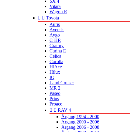
SX 4
Vitara
Wagon R


Toyota
Auris
Avensis
Aygo
C-HR
Cramry
Carina E
Celica
Corolla
HiAce
Hilux
IQ
Land Cruiser
MR 2
Paseo
Prius
Proace


RAV 4
Årgang 1994 - 2000
Årgang 2000 - 2006
Årgang 2006 - 2008