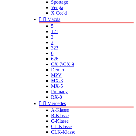
Sportage
Venga
X Cee'd


Mazda
5
121
2
3
323
6
626
CX-7/CX-9
Demio
MPV
MX-3
MX-5
Premacy
RX-8


Mercedes
A-Klasse
B-Klasse
C-Klasse
CL-Klasse
CLK-Klasse