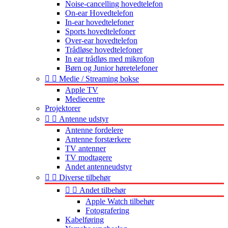
Noise-cancelling hovedtelefon
On-ear Hovedtelefon
In-ear hovedtelefoner
Sports hovedtelefoner
Over-ear hovedtelefon
Trådløse hovedtelefoner
In ear trådløs med mikrofon
Børn og Junior høretelefoner


Medie / Streaming bokse
Apple TV
Mediecentre
Projektorer


Antenne udstyr
Antenne fordelere
Antenne forstærkere
TV antenner
TV modtagere
Andet antenneudstyr


Diverse tilbehør


Andet tilbehør
Apple Watch tilbehør
Fotografering
Kabelføring