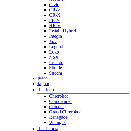
Civic
CR-V
CR-X
FR-V
HR-V
Insight Hybrid
Integra
Jazz
Legend
Logo
NSX
Prelude
Shuttle
Stream
Iveco
Jaguar


Jeep
Chrerokee
Commander
Compas
Grand Chrerokee
Renegade
Wrangler


Lancia