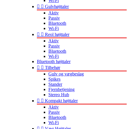
Wi-Fi


Gulvhøjttaler
Aktiv
Passiv
Bluetooth
Wi-Fi


Reol højttaler
Aktiv
Passiv
Bluetooth
Wi-Fi
Bluetooth højttaler


Tilbehør
Gulv og vægbeslag
Spikes
Stander
Fjernbetjening
Stereo Hub


Kompakt højttaler
Aktiv
Passiv
Bluetooth
Wi-Fi


Væg Højttaler