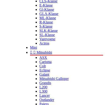
CLS-Klasse
E-Klasse
Gl-Klasse
GLA-Klasse
ML-Klasse
R-Klasse
S-Klasse
SLK-Klasse
SL-Klasse
Varevogne
Actros
Mini


Mitsubishi
ASX
Carisma
Colt
Eclipse
Galant
Mitsubishi Galloper
Grandis
L200
L300
Lancer
Outlander
Pajero