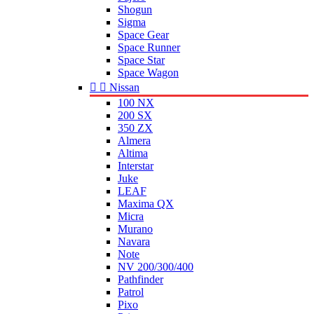
Shogun
Sigma
Space Gear
Space Runner
Space Star
Space Wagon


Nissan
100 NX
200 SX
350 ZX
Almera
Altima
Interstar
Juke
LEAF
Maxima QX
Micra
Murano
Navara
Note
NV 200/300/400
Pathfinder
Patrol
Pixo