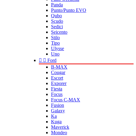
Panda
Punto/Punto EVO
Qubo
Scudo
Sedici
Seicento
Stilo
Tipo
Ulysse
Uno


Ford
B-MAX
Cougar
Escort
Exporer
Fiesta
Focus
Focus C-MAX
Fusion
Galaxy
Ka
Kuga
Maverick
Mondeo