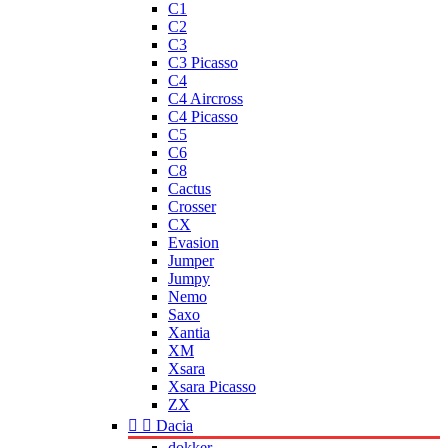
C1
C2
C3
C3 Picasso
C4
C4 Aircross
C4 Picasso
C5
C6
C8
Cactus
Crosser
CX
Evasion
Jumper
Jumpy
Nemo
Saxo
Xantia
XM
Xsara
Xsara Picasso
ZX


Dacia
dokker