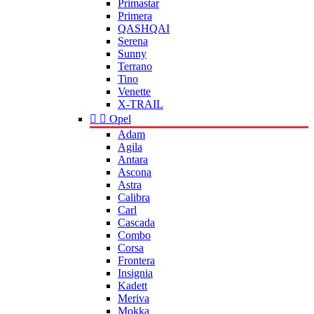
Primastar
Primera
QASHQAI
Serena
Sunny
Terrano
Tino
Venette
X-TRAIL


Opel
Adam
Agila
Antara
Ascona
Astra
Calibra
Carl
Cascada
Combo
Corsa
Frontera
Insignia
Kadett
Meriva
Mokka