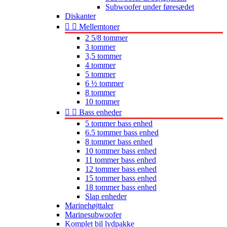
Subwoofer under føresædet
Diskanter


Mellemtoner
2 5/8 tommer
3 tommer
3,5 tommer
4 tommer
5 tommer
6 ½ tommer
8 tommer
10 tommer


Bass enheder
5 tommer bass enhed
6.5 tommer bass enhed
8 tommer bass enhed
10 tommer bass enhed
11 tommer bass enhed
12 tommer bass enhed
15 tommer bass enhed
18 tommer bass enhed
Slap enheder
Marinehøjttaler
Marinesubwoofer
Komplet bil lydpakke