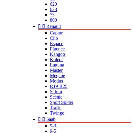
620
623
75
800


Renault
Captur
Clio
Espace
Fluence
Kangoo
Koleos
Laguna
Master
Megane
Modus
R19-R25
Safran
Scenic
Sport Spider
Trafic
Twingo


Saab
9-3
9-5