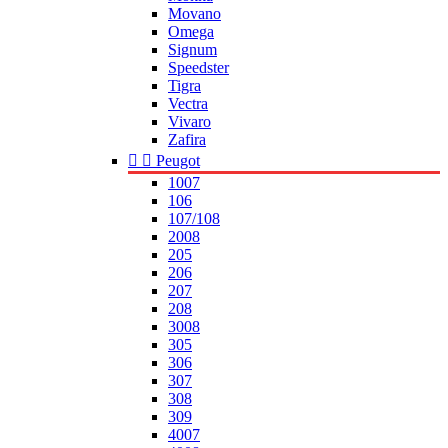
Movano
Omega
Signum
Speedster
Tigra
Vectra
Vivaro
Zafira


Peugot
1007
106
107/108
2008
205
206
207
208
3008
305
306
307
308
309
4007