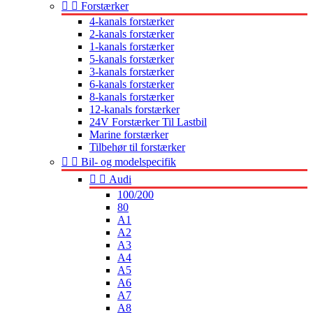


Forstærker
4-kanals forstærker
2-kanals forstærker
1-kanals forstærker
5-kanals forstærker
3-kanals forstærker
6-kanals forstærker
8-kanals forstærker
12-kanals forstærker
24V Forstærker Til Lastbil
Marine forstærker
Tilbehør til forstærker


Bil- og modelspecifik


Audi
100/200
80
A1
A2
A3
A4
A5
A6
A7
A8