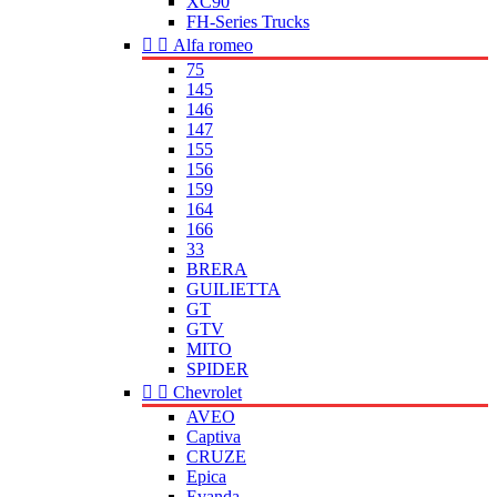
XC90
FH-Series Trucks


Alfa romeo
75
145
146
147
155
156
159
164
166
33
BRERA
GUILIETTA
GT
GTV
MITO
SPIDER


Chevrolet
AVEO
Captiva
CRUZE
Epica
Evanda