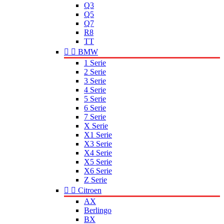
Q3
Q5
Q7
R8
TT


BMW
1 Serie
2 Serie
3 Serie
4 Serie
5 Serie
6 Serie
7 Serie
X Serie
X1 Serie
X3 Serie
X4 Serie
X5 Serie
X6 Serie
Z Serie


Citroen
AX
Berlingo
BX