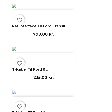

Vis
favorite_border
Rat Interface Til Ford Transit
799,00 kr.

Vis
favorite_border
T-Kabel Til Ford &...
235,00 kr.

Vis
favorite_border