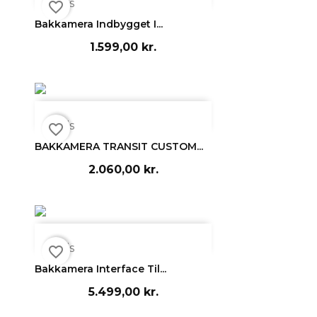

Vis
favorite_border
Bakkamera Indbygget I...
1.599,00 kr.

Vis
favorite_border
BAKKAMERA TRANSIT CUSTOM...
2.060,00 kr.

Vis
favorite_border
Bakkamera Interface Til...
5.499,00 kr.