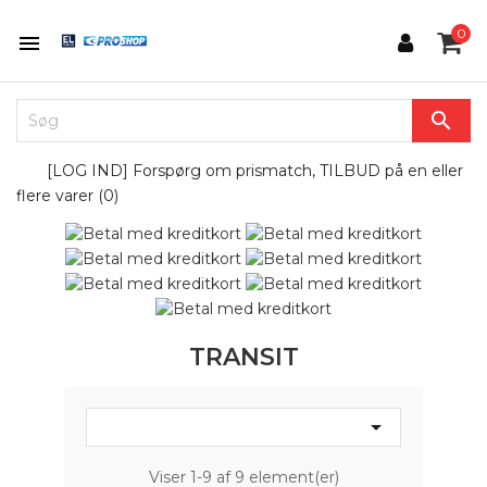
0


[LOG IND] Forspørg om prismatch, TILBUD på en eller
flere varer (
0
)
TRANSIT

Viser 1-9 af 9 element(er)