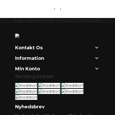
Ingen skabelon fundet for modul ht_staticblocks

Kontakt Os

Information

Min Konto
Betalingsmåder
Nyhedsbrev