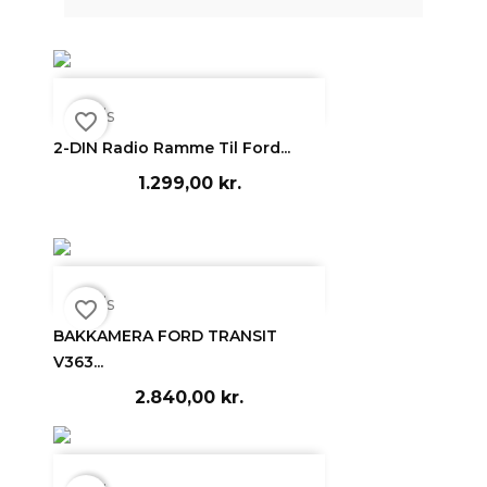

Vis
favorite_border
2-DIN Radio Ramme Til Ford...
1.299,00 kr.

Vis
favorite_border
BAKKAMERA FORD TRANSIT
V363...
2.840,00 kr.