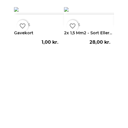



Vis
Vis
Vi
favorite_border
favorite_border
favorite_border
Gavekort
2x 1,5 Mm2 - Sort Eller...
Cameo 
1,00 kr.
28,00 kr.