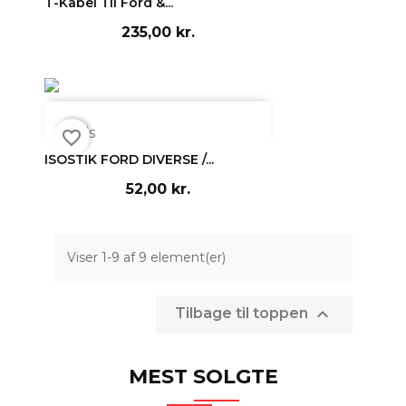
T-Kabel Til Ford &...
235,00 kr.

Vis
favorite_border
ISOSTIK FORD DIVERSE /...
52,00 kr.
Viser 1-9 af 9 element(er)

Tilbage til toppen
MEST SOLGTE