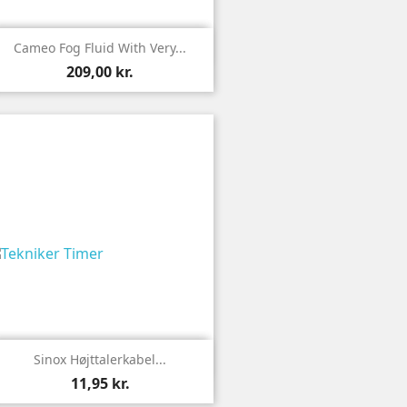

Vis
Cameo Fog Fluid With Very...
209,00 kr.

Vis
Sinox Højttalerkabel...
11,95 kr.