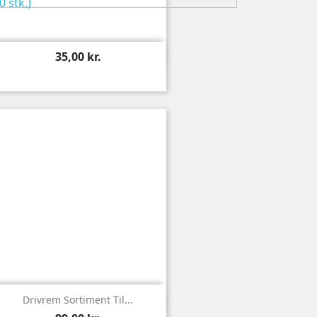

Vis
35,00 kr.

Vis
Drivrem Sortiment Til...