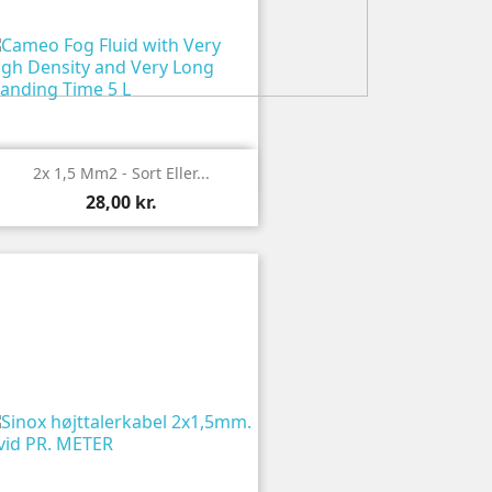

Vis
2x 1,5 Mm2 - Sort Eller...
28,00 kr.