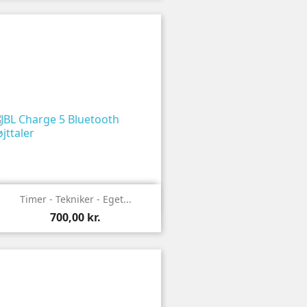

Vis
Timer - Tekniker - Eget...
700,00 kr.