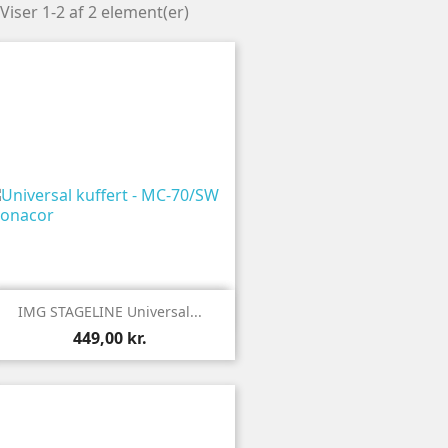
Viser 1-2 af 2 element(er)

Vis
IMG STAGELINE Universal...
449,00 kr.