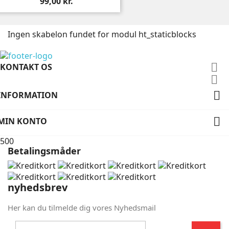
99,00 kr.
Ingen skabelon fundet for modul ht_staticblocks

KONTAKT OS


INFORMATION

MIN KONTO
500
Betalingsmåder
nyhedsbrev
Her kan du tilmelde dig vores Nyhedsmail