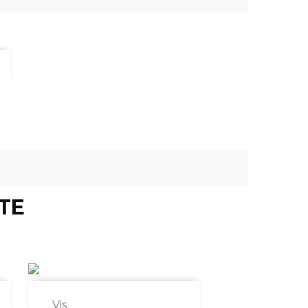
TE

Vis