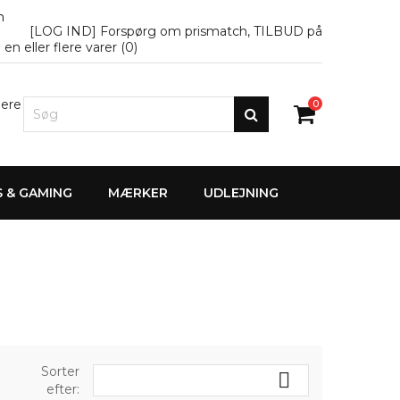
n
[LOG IND] Forspørg om prismatch, TILBUD på
en eller flere varer (
0
)
lere
0
S & GAMING
MÆRKER
UDLEJNING
Sorter

efter: