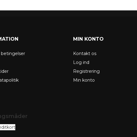
MATION
MIN KONTO
g betingelser
Kontakt os
g
Log ind
ider
Registrering
tapolitik
Min konto
ingsmåder