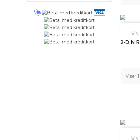

Vis
2-DIN R
Viser 

Vis