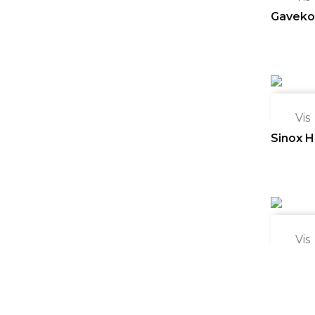
Gaveko

Vis
Sinox Hø

Vis