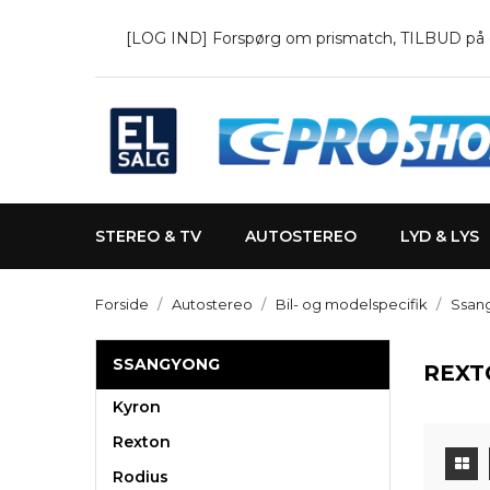
[LOG IND] Forspørg om prismatch, TILBUD på en 
STEREO & TV
AUTOSTEREO
LYD & LYS
Forside
Autostereo
Bil- og modelspecifik
Ssan
SSANGYONG
REXT
Kyron
Rexton
Rodius