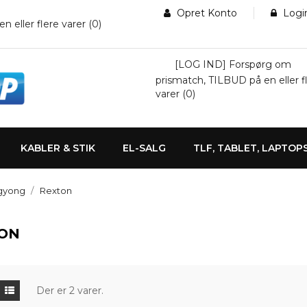
Opret Konto
Logi
eller flere varer (
0
)
[LOG IND] Forspørg om
prismatch, TILBUD på en eller f
varer (
0
)
KABLER & STIK
EL-SALG
TLF, TABLET, LAPTOP
gyong
Rexton
ON
Der er 2 varer.