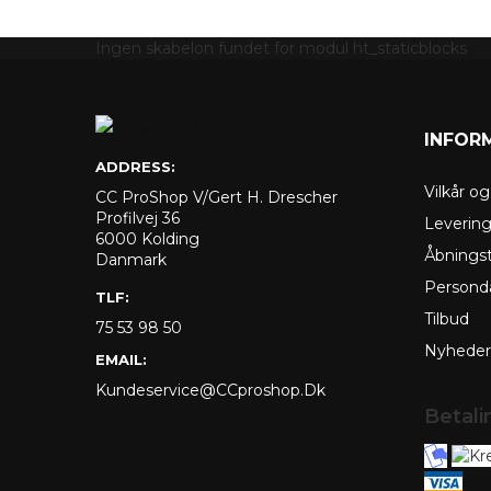
Ingen skabelon fundet for modul ht_staticblocks
INFOR
ADDRESS:
Vilkår o
CC ProShop V/Gert H. Drescher
Profilvej 36
Leverin
6000 Kolding
Åbningst
Danmark
Personda
TLF:
Tilbud
75 53 98 50
Nyheder
EMAIL:
Kundeservice@CCproshop.dk
Betal