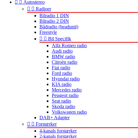


Autostereo


Radioer
Bilradio 1 DIN
Bilradio 2 DIN
Bådradio (headunit)
Freestyle


Bil Specifik
Alfa Romeo radio
Audi radio
BMW radio
Citroën radio
Fiat radio
Ford radio
Hyundai radio
KIA radio
Mercedes radio
Peugeot radio
Seat radio
Skoda radio
Volkswagen radio
DAB+ Adapter


Forstærker
4-kanals forstærker
2-kanals forstærker