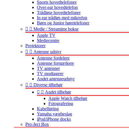
Sports hovedtelefoner
Over-ear hovedtelefon
Trådløse hovedtelefoner
In ear trådløs med mikrofon
Børn og Junior høretelefoner


Medie / Streaming bokse
Apple TV
Mediecentre
Projektorer


Antenne udstyr
Antenne fordelere
Antenne forstærkere
TV antenner
TV modtagere
Andet antenneudstyr


Diverse tilbehør


Andet tilbehør
Apple Watch tilbehør
Fotografering
Kabelføring
Yamaha vægbeslag
iPod/iPhone docks
Pro-Ject Box