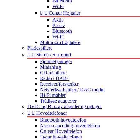
Bluetooth
Wi-Fi


Center Højttaler
Aktiv
Passiv
Bluetooth
Wi-Fi
Multiroom højttalere
Pladespillere


Stereo / Surround
Fjernbetjeninger
Minianlæg
CD-afspillere
Radio / DAB+
Receiver/forstærker
Netværks-afspiller / DAC modul
Hi-Fi møbler
Trådløse adaptorer
DVD- og Blu-ray afspiller og optager


Hovedtelefoner
Bluetooth hovedtelefon
Noise-cancelling hovedtelefon
On-ear Hovedtelefon
In-ear hovedtelefoner