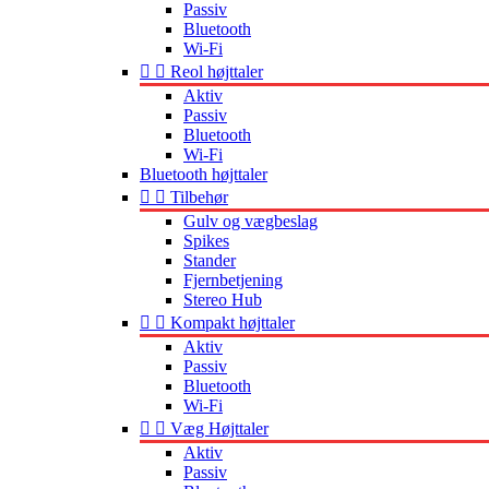
Passiv
Bluetooth
Wi-Fi


Reol højttaler
Aktiv
Passiv
Bluetooth
Wi-Fi
Bluetooth højttaler


Tilbehør
Gulv og vægbeslag
Spikes
Stander
Fjernbetjening
Stereo Hub


Kompakt højttaler
Aktiv
Passiv
Bluetooth
Wi-Fi


Væg Højttaler
Aktiv
Passiv