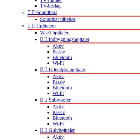
TV-møbler
TV-beslag


Soundbars
Soundbar tilbehør


Højttalere
Wi-Fi højttaler


Indbygningshøjttaler
Aktiv
Passiv
Bluetooth
Wi-Fi


Udendørs højttaler
Aktiv
Passiv
Bluetooth
Wi-Fi


Subwoofer
Aktiv
Passiv
Bluetooth
Wi-Fi


Gulvhøjttaler
Aktiv