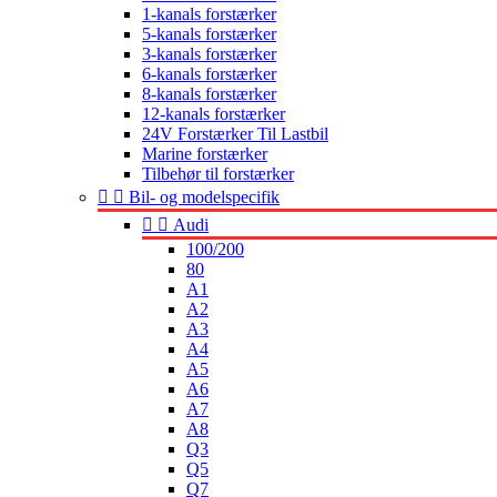
1-kanals forstærker
5-kanals forstærker
3-kanals forstærker
6-kanals forstærker
8-kanals forstærker
12-kanals forstærker
24V Forstærker Til Lastbil
Marine forstærker
Tilbehør til forstærker


Bil- og modelspecifik


Audi
100/200
80
A1
A2
A3
A4
A5
A6
A7
A8
Q3
Q5
Q7