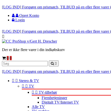
[LOG IND] Forspørg om prismatch, TILBUD på en eller flere varer 
Opret Konto
Login
[LOG IND] Forspørg om prismatch, TILBUD på en eller flere varer 

Der er ikke flere varer i din indkøbskurv
0
0

[LOG IND] Forspørg om prismatch, TILBUD på en eller flere varer 


Stereo & TV


TV


TV-tilbehør
Fjernbetjeninger
Digitalt TV/Internet TV
Alle TV