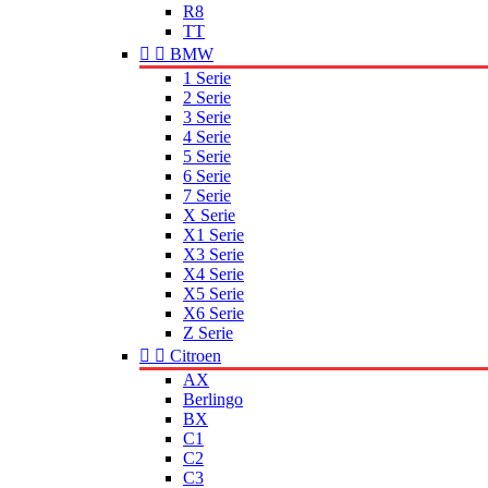
R8
TT


BMW
1 Serie
2 Serie
3 Serie
4 Serie
5 Serie
6 Serie
7 Serie
X Serie
X1 Serie
X3 Serie
X4 Serie
X5 Serie
X6 Serie
Z Serie


Citroen
AX
Berlingo
BX
C1
C2
C3