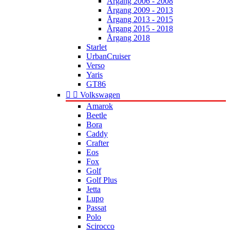
Årgang 2006 - 2008
Årgang 2009 - 2013
Årgang 2013 - 2015
Årgang 2015 - 2018
Årgang 2018
Starlet
UrbanCruiser
Verso
Yaris
GT86


Volkswagen
Amarok
Beetle
Bora
Caddy
Crafter
Eos
Fox
Golf
Golf Plus
Jetta
Lupo
Passat
Polo
Scirocco