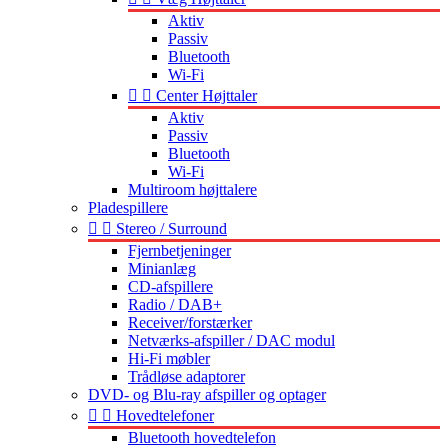
Aktiv
Passiv
Bluetooth
Wi-Fi


Center Højttaler
Aktiv
Passiv
Bluetooth
Wi-Fi
Multiroom højttalere
Pladespillere


Stereo / Surround
Fjernbetjeninger
Minianlæg
CD-afspillere
Radio / DAB+
Receiver/forstærker
Netværks-afspiller / DAC modul
Hi-Fi møbler
Trådløse adaptorer
DVD- og Blu-ray afspiller og optager


Hovedtelefoner
Bluetooth hovedtelefon