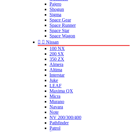
Pajero
Shogun
Sigma
Space Gear
Space Runner
Space Star
Space Wagon


Nissan
100 NX
200 SX
350 ZX
Almera
Altima
Interstar
Juke
LEAF
Maxima QX
Micra
Murano
Navara
Note
NV 200/300/400
Pathfinder
Patrol