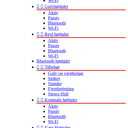
Wi-Fi


Gulvhøjttaler
Aktiv
Passiv
Bluetooth
Wi-Fi


Reol højttaler
Aktiv
Passiv
Bluetooth
Wi-Fi
Bluetooth højttaler


Tilbehør
Gulv og vægbeslag
Spikes
Stander
Fjernbetjening
Stereo Hub


Kompakt højttaler
Aktiv
Passiv
Bluetooth
Wi-Fi


Væg Højttaler