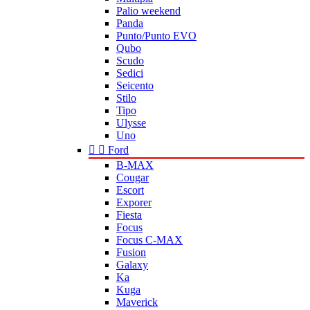
Palio weekend
Panda
Punto/Punto EVO
Qubo
Scudo
Sedici
Seicento
Stilo
Tipo
Ulysse
Uno


Ford
B-MAX
Cougar
Escort
Exporer
Fiesta
Focus
Focus C-MAX
Fusion
Galaxy
Ka
Kuga
Maverick