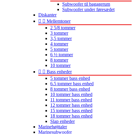
Subwoofer til bagagerum
Subwoofer under føresædet
Diskanter


Mellemtoner
2 5/8 tommer
3 tommer
3,5 tommer
4 tommer
5 tommer
6 ½ tommer
8 tommer
10 tommer


Bass enheder
5 tommer bass enhed
6.5 tommer bass enhed
8 tommer bass enhed
10 tommer bass enhed
11 tommer bass enhed
12 tommer bass enhed
15 tommer bass enhed
18 tommer bass enhed
Slap enheder
Marinehøjttaler
Marinesubwoofer