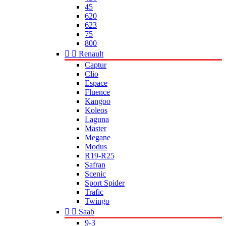
45
620
623
75
800


Renault
Captur
Clio
Espace
Fluence
Kangoo
Koleos
Laguna
Master
Megane
Modus
R19-R25
Safran
Scenic
Sport Spider
Trafic
Twingo


Saab
9-3