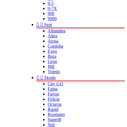
9-5
9-7X
900
9000


Seat
Alhambra
Altea
Arosa
Cordoba
Exeo
Ibiza
Leon
MII
Toledo


Skoda
City GO
Fabia
Favori
Felicia
Octavia
Rapid
Roomster
SuperB
Yeti