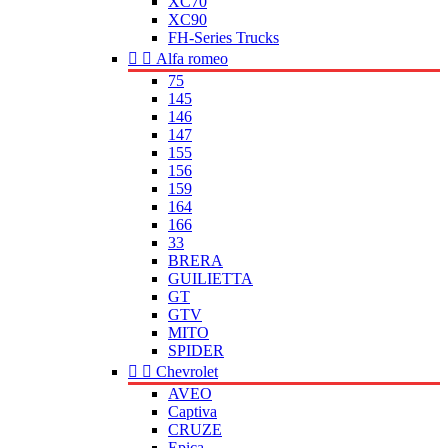
XC70
XC90
FH-Series Trucks


Alfa romeo
75
145
146
147
155
156
159
164
166
33
BRERA
GUILIETTA
GT
GTV
MITO
SPIDER


Chevrolet
AVEO
Captiva
CRUZE
Epica