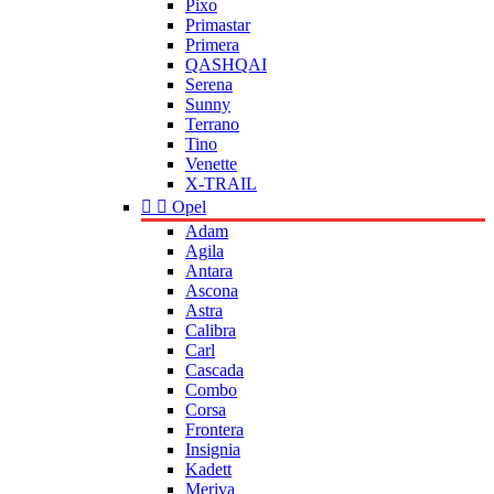
Pixo
Primastar
Primera
QASHQAI
Serena
Sunny
Terrano
Tino
Venette
X-TRAIL


Opel
Adam
Agila
Antara
Ascona
Astra
Calibra
Carl
Cascada
Combo
Corsa
Frontera
Insignia
Kadett
Meriva