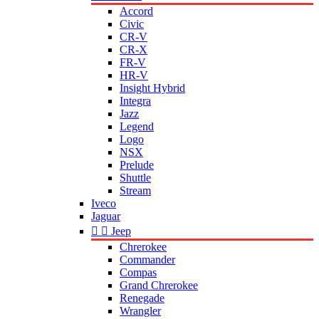
Accord
Civic
CR-V
CR-X
FR-V
HR-V
Insight Hybrid
Integra
Jazz
Legend
Logo
NSX
Prelude
Shuttle
Stream
Iveco
Jaguar


Jeep
Chrerokee
Commander
Compas
Grand Chrerokee
Renegade
Wrangler