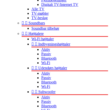
Fjernbetjeninger
Digitalt TV/Internet TV
Alle TV
TV-møbler
TV-beslag


Soundbars
Soundbar tilbehør


Højttalere
Wi-Fi højttaler


Indbygningshøjttaler
Aktiv
Passiv
Bluetooth
Wi-Fi


Udendørs højttaler
Aktiv
Passiv
Bluetooth
Wi-Fi


Subwoofer
Aktiv
Passiv
Bluetooth