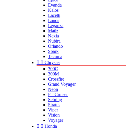
Evanda
Kalos
Lacetti
Lanos
Leganza
Matiz
Nexia
Nubira
Orlando
Spark
Tacuma


Chrysler
300C
300M
Crossfire
Grand Voyager
Neon
PT Cruiser
Sebring
Stratus
Viper
Vision
Voyager


Honda