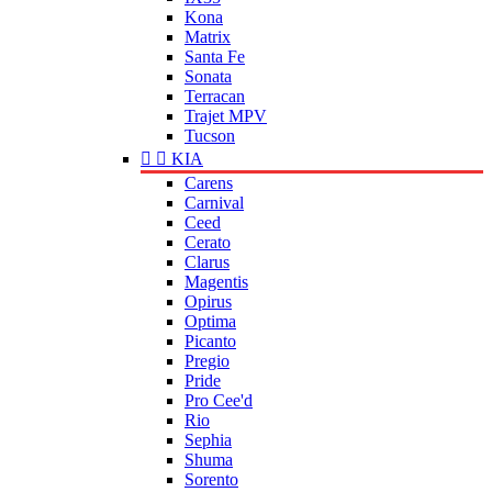
Kona
Matrix
Santa Fe
Sonata
Terracan
Trajet MPV
Tucson


KIA
Carens
Carnival
Ceed
Cerato
Clarus
Magentis
Opirus
Optima
Picanto
Pregio
Pride
Pro Cee'd
Rio
Sephia
Shuma
Sorento