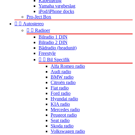
Kabelføring
Yamaha vægbeslag
iPod/iPhone docks
Pro-Ject Box


Autostereo


Radioer
Bilradio 1 DIN
Bilradio 2 DIN
Bådradio (headunit)
Freestyle


Bil Specifik
Alfa Romeo radio
Audi radio
BMW radio
Citroën radio
Fiat radio
Ford radio
Hyundai radio
KIA radio
Mercedes radio
Peugeot radio
Seat radio
Skoda radio
Volkswagen radio