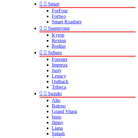


Smart
ForFour
Fortwo
Smart Roadster


Ssangyong
Kyron
Rexton
Rodius


Subaru
Forester
Impreza
Justy
Legacy
Outback
Tribeca


Suzuki
Alto
Baleno
Grand Vitara
Ignis
Jimny
Liana
Splash