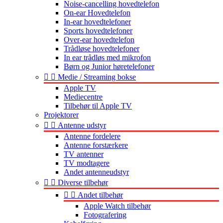
Noise-cancelling hovedtelefon
On-ear Hovedtelefon
In-ear hovedtelefoner
Sports hovedtelefoner
Over-ear hovedtelefon
Trådløse hovedtelefoner
In ear trådløs med mikrofon
Børn og Junior høretelefoner


Medie / Streaming bokse
Apple TV
Mediecentre
Tilbehør til Apple TV
Projektorer


Antenne udstyr
Antenne fordelere
Antenne forstærkere
TV antenner
TV modtagere
Andet antenneudstyr


Diverse tilbehør


Andet tilbehør
Apple Watch tilbehør
Fotografering