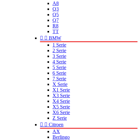
A8
Q3
Q5
Q7
R8
TT


BMW
1 Serie
2 Serie
3 Serie
4 Serie
5 Serie
6 Serie
7 Serie
X Serie
X1 Serie
X3 Serie
X4 Serie
X5 Serie
X6 Serie
Z Serie


Citroen
AX
Berlingo