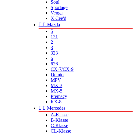
Soul
Sportage
Venga
X Cee'd


Mazda
5
121
2
3
323
6
626
CX-7/CX-9
Demio
MPV
MX-3
MX-5
Premacy
RX-8


Mercedes
A-Klasse
B-Klasse
C-Klasse
CL-Klasse