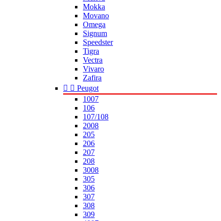
Mokka
Movano
Omega
Signum
Speedster
Tigra
Vectra
Vivaro
Zafira


Peugot
1007
106
107/108
2008
205
206
207
208
3008
305
306
307
308
309