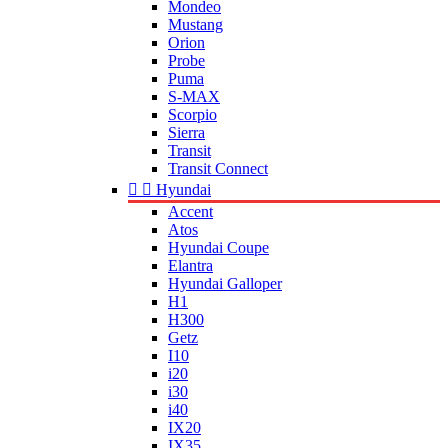
Mondeo
Mustang
Orion
Probe
Puma
S-MAX
Scorpio
Sierra
Transit
Transit Connect


Hyundai
Accent
Atos
Hyundai Coupe
Elantra
Hyundai Galloper
H1
H300
Getz
I10
i20
i30
i40
IX20
IX35