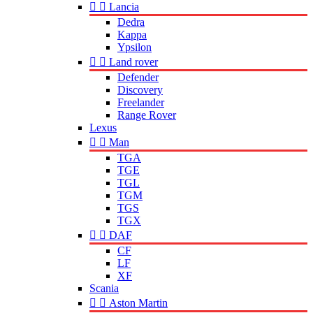


Lancia
Dedra
Kappa
Ypsilon


Land rover
Defender
Discovery
Freelander
Range Rover
Lexus


Man
TGA
TGE
TGL
TGM
TGS
TGX


DAF
CF
LF
XF
Scania


Aston Martin