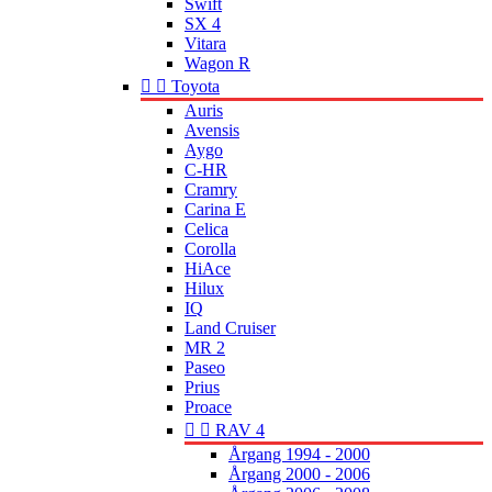
Swift
SX 4
Vitara
Wagon R


Toyota
Auris
Avensis
Aygo
C-HR
Cramry
Carina E
Celica
Corolla
HiAce
Hilux
IQ
Land Cruiser
MR 2
Paseo
Prius
Proace


RAV 4
Årgang 1994 - 2000
Årgang 2000 - 2006