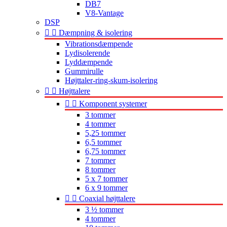
DB7
V8-Vantage
DSP


Dæmpning & isolering
Vibrationsdæmpende
Lydisolerende
Lyddæmpende
Gummirulle
Højttaler-ring-skum-isolering


Højttalere


Komponent systemer
3 tommer
4 tommer
5,25 tommer
6,5 tommer
6,75 tommer
7 tommer
8 tommer
5 x 7 tommer
6 x 9 tommer


Coaxial højttalere
3 ½ tommer
4 tommer