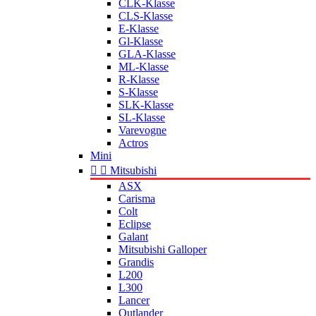
CLK-Klasse
CLS-Klasse
E-Klasse
Gl-Klasse
GLA-Klasse
ML-Klasse
R-Klasse
S-Klasse
SLK-Klasse
SL-Klasse
Varevogne
Actros
Mini


Mitsubishi
ASX
Carisma
Colt
Eclipse
Galant
Mitsubishi Galloper
Grandis
L200
L300
Lancer
Outlander