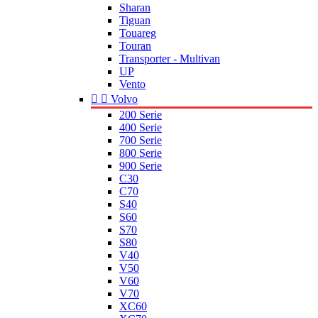
Sharan
Tiguan
Touareg
Touran
Transporter - Multivan
UP
Vento


Volvo
200 Serie
400 Serie
700 Serie
800 Serie
900 Serie
C30
C70
S40
S60
S70
S80
V40
V50
V60
V70
XC60