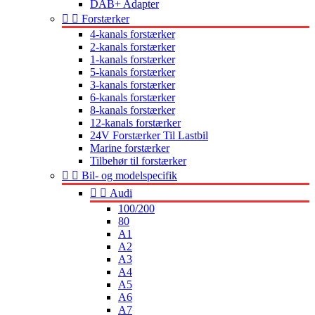
DAB+ Adapter


Forstærker
4-kanals forstærker
2-kanals forstærker
1-kanals forstærker
5-kanals forstærker
3-kanals forstærker
6-kanals forstærker
8-kanals forstærker
12-kanals forstærker
24V Forstærker Til Lastbil
Marine forstærker
Tilbehør til forstærker


Bil- og modelspecifik


Audi
100/200
80
A1
A2
A3
A4
A5
A6
A7