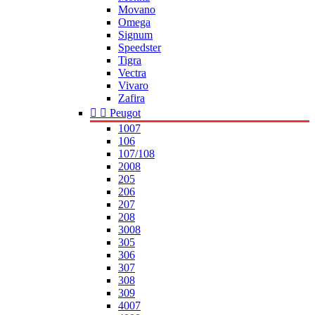
Movano
Omega
Signum
Speedster
Tigra
Vectra
Vivaro
Zafira


Peugot
1007
106
107/108
2008
205
206
207
208
3008
305
306
307
308
309
4007