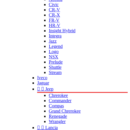
Civic
CR-V
CR-X
FR-V
HR-V
Insight Hybrid
Integra
Jazz
Legend
Logo
NSX
Prelude
Shuttle
Stream
Iveco
Jaguar


Jeep
Chrerokee
Commander
Compas
Grand Chrerokee
Renegade
Wrangler


Lancia