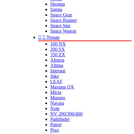
Shogun
Sigma
Space Gear
Space Runner
Space Star
Space Wagon


Nissan
100 NX
200 SX
350 ZX
Almera
Altima
Interstar
Juke
LEAF
Maxima QX
Micra
Murano
Navara
Note
NV 200/300/400
Pathfinder
Patrol
Pixo