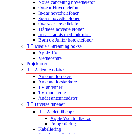
Noise-cancelling hovedtelefon
On-ear Hovedtelefon
In-ear hovedtelefoner
Sports hovedtelefoner
Over-ear hovedtelefon
Trådløse hovedtelefoner
In ear trådløs med mikrofon
Børn og Junior høretelefoner


Medie / Streaming bokse
Apple TV
Mediecentre
Projektorer


Antenne udstyr
Antenne fordelere
Antenne forstærkere
TV antenner
TV modtagere
Andet antenneudstyr


Diverse tilbehør


Andet tilbehør
Apple Watch tilbehør
Fotografering
Kabelføring