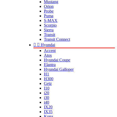
Mustang
Orion
Probe
Puma
S-MAX
Scorpio
Sierra
Transit
Transit Connect


Hyundai
Accent
Atos
Hyundai Coupe
Elantra
Hyundai Galloper
H1
H300
Getz
I10
i20
i30
i40
IX20
IX35
Kona