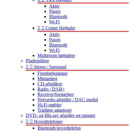
Aktiv
Passiv
Bluetooth
Wi-Fi


Center Højttaler
Aktiv
Passiv
Bluetooth
Wi-Fi
Multiroom højttalere
Pladespillere


Stereo / Surround
Fjernbetjeninger
Minianlæg
CD-afspillere
Radio / DAB+
Receiver/forstærker
Netværks-afspiller / DAC modul
Hi-Fi møbler
Trådløse adaptorer
DVD- og Blu-ray afspiller og optager


Hovedtelefoner
Bluetooth hovedtelefon