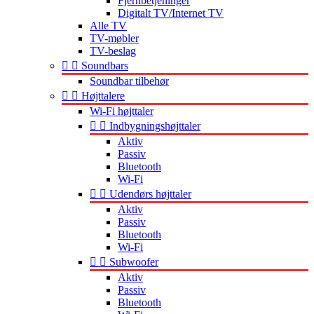
Fjernbetjeninger
Digitalt TV/Internet TV
Alle TV
TV-møbler
TV-beslag


Soundbars
Soundbar tilbehør


Højttalere
Wi-Fi højttaler


Indbygningshøjttaler
Aktiv
Passiv
Bluetooth
Wi-Fi


Udendørs højttaler
Aktiv
Passiv
Bluetooth
Wi-Fi


Subwoofer
Aktiv
Passiv
Bluetooth