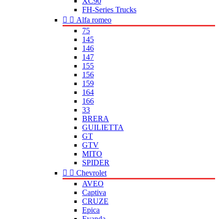
XC90
FH-Series Trucks


Alfa romeo
75
145
146
147
155
156
159
164
166
33
BRERA
GUILIETTA
GT
GTV
MITO
SPIDER


Chevrolet
AVEO
Captiva
CRUZE
Epica
Evanda