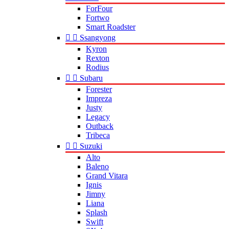
ForFour
Fortwo
Smart Roadster


Ssangyong
Kyron
Rexton
Rodius


Subaru
Forester
Impreza
Justy
Legacy
Outback
Tribeca


Suzuki
Alto
Baleno
Grand Vitara
Ignis
Jimny
Liana
Splash
Swift