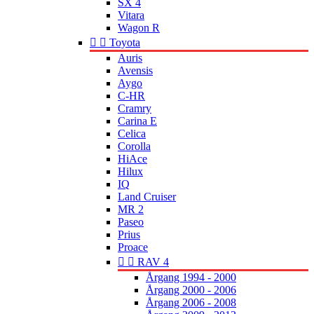
SX 4
Vitara
Wagon R


Toyota
Auris
Avensis
Aygo
C-HR
Cramry
Carina E
Celica
Corolla
HiAce
Hilux
IQ
Land Cruiser
MR 2
Paseo
Prius
Proace


RAV 4
Årgang 1994 - 2000
Årgang 2000 - 2006
Årgang 2006 - 2008