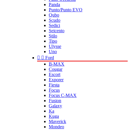
Panda
Punto/Punto EVO
Qubo
Scudo
Sedici
Seicento
Stilo
Tipo
Ulysse
Uno


Ford
B-MAX
Cougar
Escort
Exporer
Fiesta
Focus
Focus C-MAX
Fusion
Galaxy
Ka
Kuga
Maverick
Mondeo