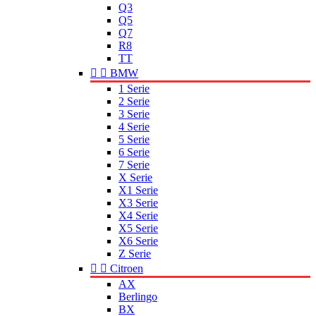
Q3
Q5
Q7
R8
TT


BMW
1 Serie
2 Serie
3 Serie
4 Serie
5 Serie
6 Serie
7 Serie
X Serie
X1 Serie
X3 Serie
X4 Serie
X5 Serie
X6 Serie
Z Serie


Citroen
AX
Berlingo
BX