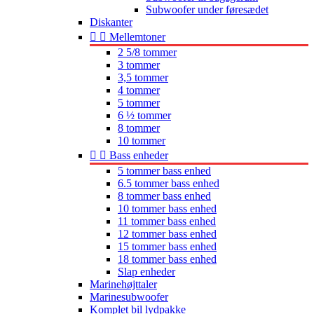
Subwoofer under føresædet
Diskanter


Mellemtoner
2 5/8 tommer
3 tommer
3,5 tommer
4 tommer
5 tommer
6 ½ tommer
8 tommer
10 tommer


Bass enheder
5 tommer bass enhed
6.5 tommer bass enhed
8 tommer bass enhed
10 tommer bass enhed
11 tommer bass enhed
12 tommer bass enhed
15 tommer bass enhed
18 tommer bass enhed
Slap enheder
Marinehøjttaler
Marinesubwoofer
Komplet bil lydpakke