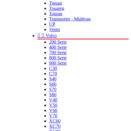
Tiguan
Touareg
Touran
Transporter - Multivan
UP
Vento


Volvo
200 Serie
400 Serie
700 Serie
800 Serie
900 Serie
C30
C70
S40
S60
S70
S80
V40
V50
V60
V70
XC60
XC70