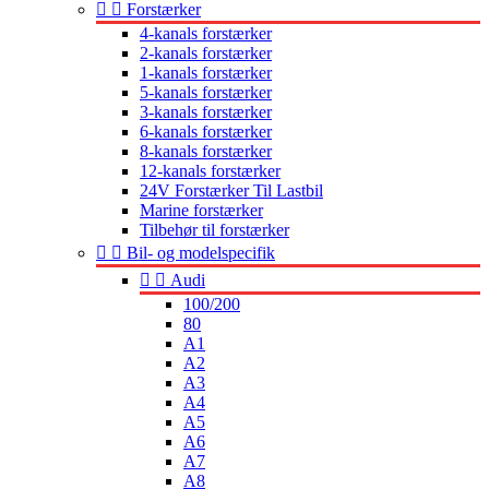


Forstærker
4-kanals forstærker
2-kanals forstærker
1-kanals forstærker
5-kanals forstærker
3-kanals forstærker
6-kanals forstærker
8-kanals forstærker
12-kanals forstærker
24V Forstærker Til Lastbil
Marine forstærker
Tilbehør til forstærker


Bil- og modelspecifik


Audi
100/200
80
A1
A2
A3
A4
A5
A6
A7
A8