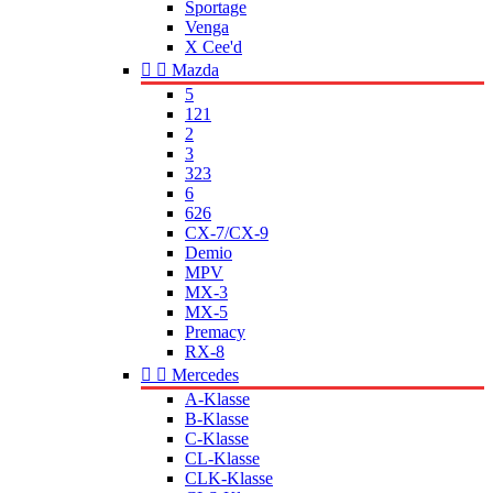
Sportage
Venga
X Cee'd


Mazda
5
121
2
3
323
6
626
CX-7/CX-9
Demio
MPV
MX-3
MX-5
Premacy
RX-8


Mercedes
A-Klasse
B-Klasse
C-Klasse
CL-Klasse
CLK-Klasse