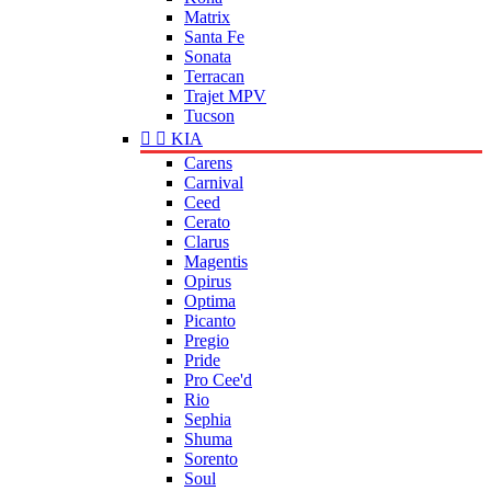
Matrix
Santa Fe
Sonata
Terracan
Trajet MPV
Tucson


KIA
Carens
Carnival
Ceed
Cerato
Clarus
Magentis
Opirus
Optima
Picanto
Pregio
Pride
Pro Cee'd
Rio
Sephia
Shuma
Sorento
Soul