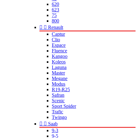
620
623
75
800


Renault
Captur
Clio
Espace
Fluence
Kangoo
Koleos
Laguna
Master
Megane
Modus
R19-R25
Safran
Scenic
Sport Spider
Trafic
Twingo


Saab
9-3
9-5