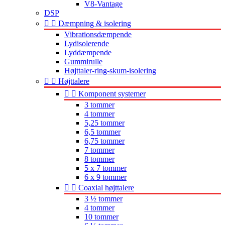
V8-Vantage
DSP


Dæmpning & isolering
Vibrationsdæmpende
Lydisolerende
Lyddæmpende
Gummirulle
Højttaler-ring-skum-isolering


Højttalere


Komponent systemer
3 tommer
4 tommer
5,25 tommer
6,5 tommer
6,75 tommer
7 tommer
8 tommer
5 x 7 tommer
6 x 9 tommer


Coaxial højttalere
3 ½ tommer
4 tommer
10 tommer