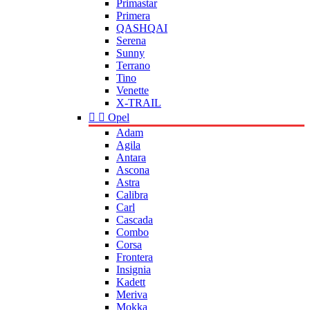
Primastar
Primera
QASHQAI
Serena
Sunny
Terrano
Tino
Venette
X-TRAIL


Opel
Adam
Agila
Antara
Ascona
Astra
Calibra
Carl
Cascada
Combo
Corsa
Frontera
Insignia
Kadett
Meriva
Mokka