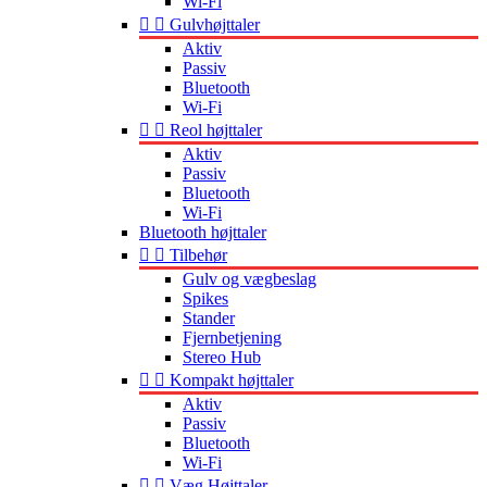
Wi-Fi


Gulvhøjttaler
Aktiv
Passiv
Bluetooth
Wi-Fi


Reol højttaler
Aktiv
Passiv
Bluetooth
Wi-Fi
Bluetooth højttaler


Tilbehør
Gulv og vægbeslag
Spikes
Stander
Fjernbetjening
Stereo Hub


Kompakt højttaler
Aktiv
Passiv
Bluetooth
Wi-Fi


Væg Højttaler