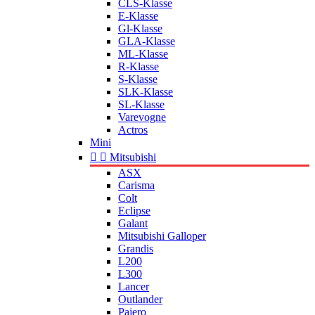
CLS-Klasse
E-Klasse
Gl-Klasse
GLA-Klasse
ML-Klasse
R-Klasse
S-Klasse
SLK-Klasse
SL-Klasse
Varevogne
Actros
Mini


Mitsubishi
ASX
Carisma
Colt
Eclipse
Galant
Mitsubishi Galloper
Grandis
L200
L300
Lancer
Outlander
Pajero