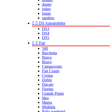
duster
lodgy
logan
sandero


DS Automobiles
DS3
DS4
DS5


Fiat
500
Barchetta
Brava
Bravo
Cinquecento
Fiat Coupe
Croma
Doblo
Ducato
Fiorino
Grande Punto
Idea
Marea
Multipla
Palio weekend