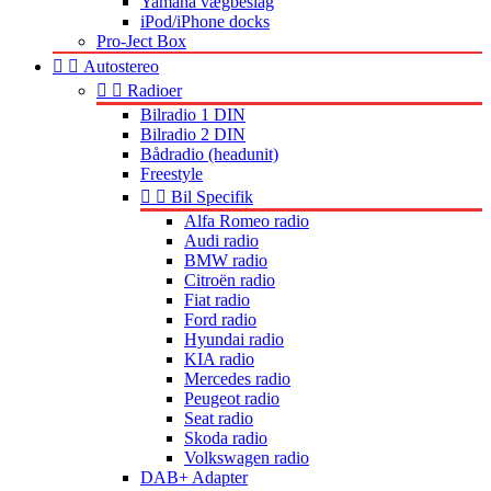
Yamaha vægbeslag
iPod/iPhone docks
Pro-Ject Box


Autostereo


Radioer
Bilradio 1 DIN
Bilradio 2 DIN
Bådradio (headunit)
Freestyle


Bil Specifik
Alfa Romeo radio
Audi radio
BMW radio
Citroën radio
Fiat radio
Ford radio
Hyundai radio
KIA radio
Mercedes radio
Peugeot radio
Seat radio
Skoda radio
Volkswagen radio
DAB+ Adapter