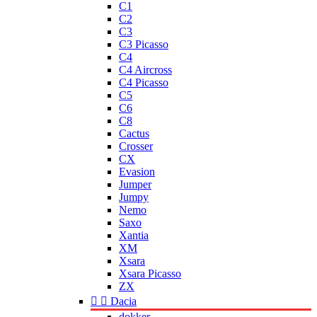
C1
C2
C3
C3 Picasso
C4
C4 Aircross
C4 Picasso
C5
C6
C8
Cactus
Crosser
CX
Evasion
Jumper
Jumpy
Nemo
Saxo
Xantia
XM
Xsara
Xsara Picasso
ZX


Dacia
dokker