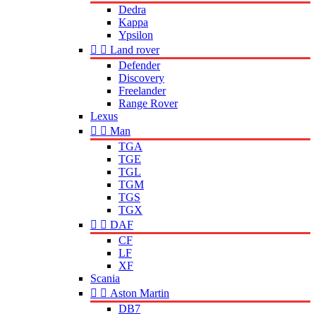
Dedra
Kappa
Ypsilon


Land rover
Defender
Discovery
Freelander
Range Rover
Lexus


Man
TGA
TGE
TGL
TGM
TGS
TGX


DAF
CF
LF
XF
Scania


Aston Martin
DB7