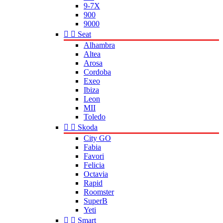
9-7X
900
9000


Seat
Alhambra
Altea
Arosa
Cordoba
Exeo
Ibiza
Leon
MII
Toledo


Skoda
City GO
Fabia
Favori
Felicia
Octavia
Rapid
Roomster
SuperB
Yeti


Smart