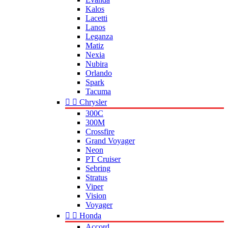
Kalos
Lacetti
Lanos
Leganza
Matiz
Nexia
Nubira
Orlando
Spark
Tacuma


Chrysler
300C
300M
Crossfire
Grand Voyager
Neon
PT Cruiser
Sebring
Stratus
Viper
Vision
Voyager


Honda
Accord