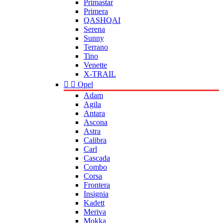
Primastar
Primera
QASHQAI
Serena
Sunny
Terrano
Tino
Venette
X-TRAIL


Opel
Adam
Agila
Antara
Ascona
Astra
Calibra
Carl
Cascada
Combo
Corsa
Frontera
Insignia
Kadett
Meriva
Mokka