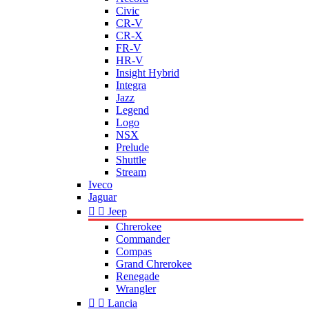
Civic
CR-V
CR-X
FR-V
HR-V
Insight Hybrid
Integra
Jazz
Legend
Logo
NSX
Prelude
Shuttle
Stream
Iveco
Jaguar


Jeep
Chrerokee
Commander
Compas
Grand Chrerokee
Renegade
Wrangler


Lancia