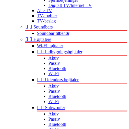
Fjernbetjeninger
Digitalt TV/Internet TV
Alle TV
TV-møbler
TV-beslag


Soundbars
Soundbar tilbehør


Højttalere
Wi-Fi højttaler


Indbygningshøjttaler
Aktiv
Passiv
Bluetooth
Wi-Fi


Udendørs højttaler
Aktiv
Passiv
Bluetooth
Wi-Fi


Subwoofer
Aktiv
Passiv
Bluetooth