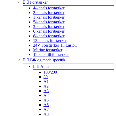


Forstærker
4-kanals forstærker
2-kanals forstærker
1-kanals forstærker
5-kanals forstærker
3-kanals forstærker
6-kanals forstærker
8-kanals forstærker
12-kanals forstærker
24V Forstærker Til Lastbil
Marine forstærker
Tilbehør til forstærker


Bil- og modelspecifik


Audi
100/200
80
A1
A2
A3
A4
A5
A6
A7
A8