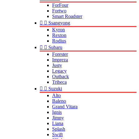
ForFour
Fortwo
Smart Roadster


Ssangyong
Kyron
Rexton
Rodius


Subaru
Forester
Impreza
Justy
Legacy
Outback
Tribeca


Suzuki
Alto
Baleno
Grand Vitara
Ignis
Jimny
Liana
Splash
Swift