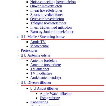
Noise-cancelling hovedtelefon
On-ear Hovedtelefon
In-ear hovedtelefoner
Sports hovedtelefoner
Over-ear hovedtelefon
Trådløse hovedtelefoner
In ear trådløs med mikrofon
Børn og Junior høretelefoner


Medie / Streaming bokse
Apple TV
Mediecentre
Projektorer


Antenne udstyr
Antenne fordelere
Antenne forstærkere
TV antenner
TV modtagere
Andet antenneudstyr


Diverse tilbehør


Andet tilbehør
Apple Watch tilbehør
Fotografering
Kabelføring