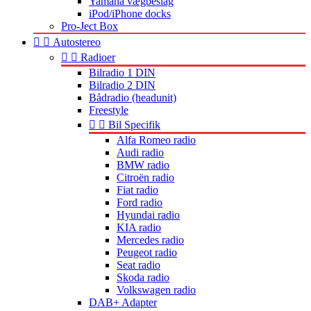
Yamaha vægbeslag
iPod/iPhone docks
Pro-Ject Box


Autostereo


Radioer
Bilradio 1 DIN
Bilradio 2 DIN
Bådradio (headunit)
Freestyle


Bil Specifik
Alfa Romeo radio
Audi radio
BMW radio
Citroën radio
Fiat radio
Ford radio
Hyundai radio
KIA radio
Mercedes radio
Peugeot radio
Seat radio
Skoda radio
Volkswagen radio
DAB+ Adapter