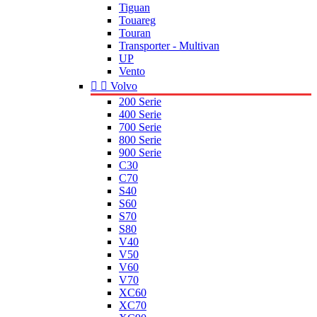
Tiguan
Touareg
Touran
Transporter - Multivan
UP
Vento


Volvo
200 Serie
400 Serie
700 Serie
800 Serie
900 Serie
C30
C70
S40
S60
S70
S80
V40
V50
V60
V70
XC60
XC70