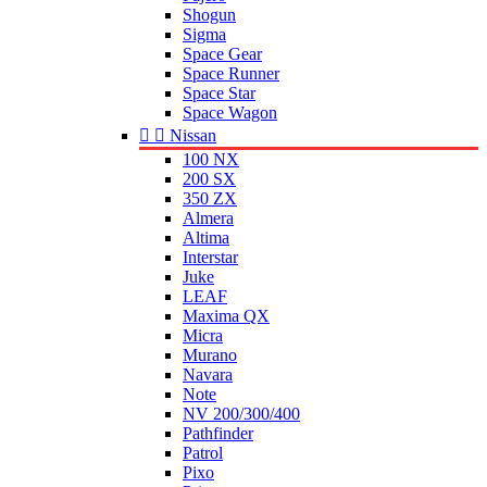
Shogun
Sigma
Space Gear
Space Runner
Space Star
Space Wagon


Nissan
100 NX
200 SX
350 ZX
Almera
Altima
Interstar
Juke
LEAF
Maxima QX
Micra
Murano
Navara
Note
NV 200/300/400
Pathfinder
Patrol
Pixo