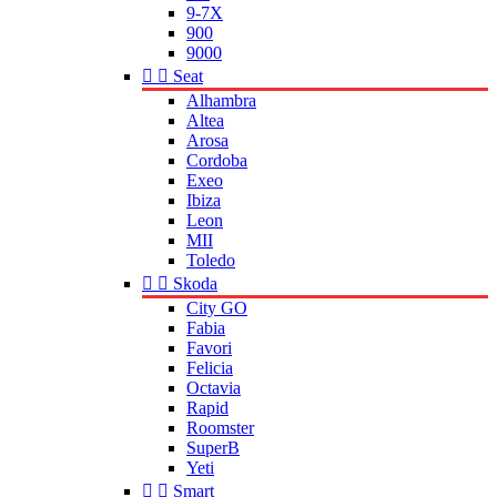
9-7X
900
9000


Seat
Alhambra
Altea
Arosa
Cordoba
Exeo
Ibiza
Leon
MII
Toledo


Skoda
City GO
Fabia
Favori
Felicia
Octavia
Rapid
Roomster
SuperB
Yeti


Smart