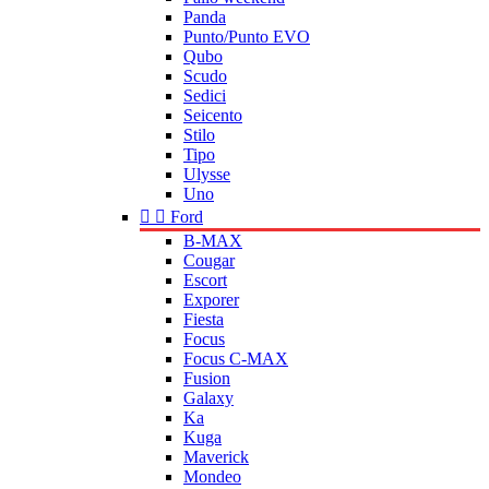
Panda
Punto/Punto EVO
Qubo
Scudo
Sedici
Seicento
Stilo
Tipo
Ulysse
Uno


Ford
B-MAX
Cougar
Escort
Exporer
Fiesta
Focus
Focus C-MAX
Fusion
Galaxy
Ka
Kuga
Maverick
Mondeo