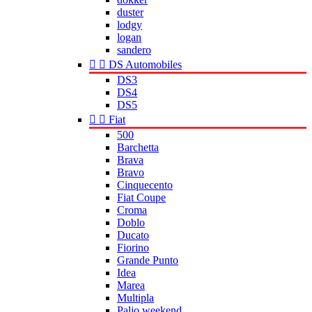
duster
lodgy
logan
sandero


DS Automobiles
DS3
DS4
DS5


Fiat
500
Barchetta
Brava
Bravo
Cinquecento
Fiat Coupe
Croma
Doblo
Ducato
Fiorino
Grande Punto
Idea
Marea
Multipla
Palio weekend