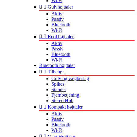
Wi-Fi


Gulvhøjttaler
Aktiv
Passiv
Bluetooth
Wi-Fi


Reol højttaler
Aktiv
Passiv
Bluetooth
Wi-Fi
Bluetooth højttaler


Tilbehør
Gulv og vægbeslag
Spikes
Stander
Fjernbetjening
Stereo Hub


Kompakt højttaler
Aktiv
Passiv
Bluetooth
Wi-Fi


Væg Højttaler