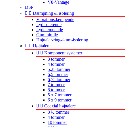
V8-Vantage
DSP


Dæmpning & isolering
Vibrationsdæmpende
Lydisolerende
Lyddæmpende
Gummirulle
Højttaler-ring-skum-isolering


Højttalere


Komponent systemer
3 tommer
4 tommer
5,25 tommer
6,5 tommer
6,75 tommer
7 tommer
8 tommer
5 x 7 tommer
6 x 9 tommer


Coaxial højttalere
3 ½ tommer
4 tommer
10 tommer