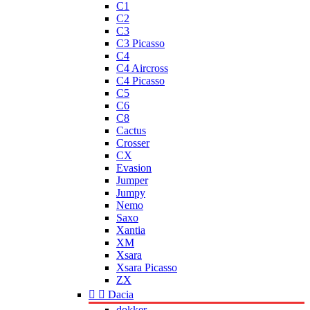
C1
C2
C3
C3 Picasso
C4
C4 Aircross
C4 Picasso
C5
C6
C8
Cactus
Crosser
CX
Evasion
Jumper
Jumpy
Nemo
Saxo
Xantia
XM
Xsara
Xsara Picasso
ZX


Dacia
dokker