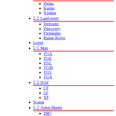
Dedra
Kappa
Ypsilon


Land rover
Defender
Discovery
Freelander
Range Rover
Lexus


Man
TGA
TGE
TGL
TGM
TGS
TGX


DAF
CF
LF
XF
Scania


Aston Martin
DB7