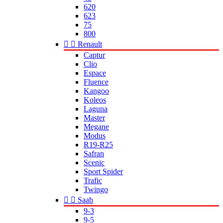
620
623
75
800


Renault
Captur
Clio
Espace
Fluence
Kangoo
Koleos
Laguna
Master
Megane
Modus
R19-R25
Safran
Scenic
Sport Spider
Trafic
Twingo


Saab
9-3
9-5