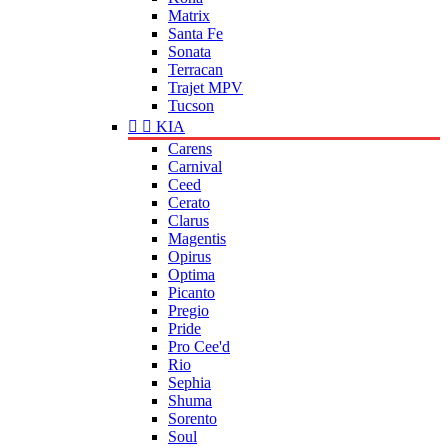
Matrix
Santa Fe
Sonata
Terracan
Trajet MPV
Tucson


KIA
Carens
Carnival
Ceed
Cerato
Clarus
Magentis
Opirus
Optima
Picanto
Pregio
Pride
Pro Cee'd
Rio
Sephia
Shuma
Sorento
Soul