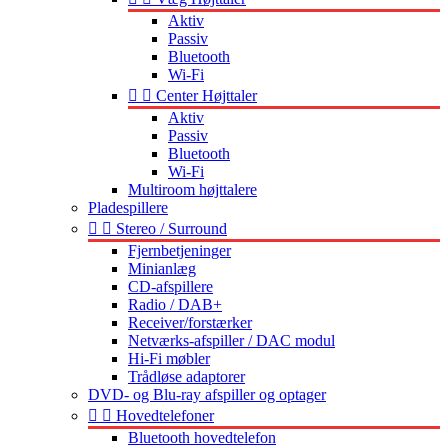
Aktiv
Passiv
Bluetooth
Wi-Fi


Center Højttaler
Aktiv
Passiv
Bluetooth
Wi-Fi
Multiroom højttalere
Pladespillere


Stereo / Surround
Fjernbetjeninger
Minianlæg
CD-afspillere
Radio / DAB+
Receiver/forstærker
Netværks-afspiller / DAC modul
Hi-Fi møbler
Trådløse adaptorer
DVD- og Blu-ray afspiller og optager


Hovedtelefoner
Bluetooth hovedtelefon