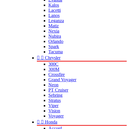
Kalos
Lacetti
Lanos
Leganza
Matiz
Nexia
Nubira
Orlando
Spark
Tacuma


Chrysler
300C
300M
Crossfire
Grand Voyager
Neon
PT Cruiser
Sebring
Stratus
Viper
Vision
Voyager


Honda
Accord