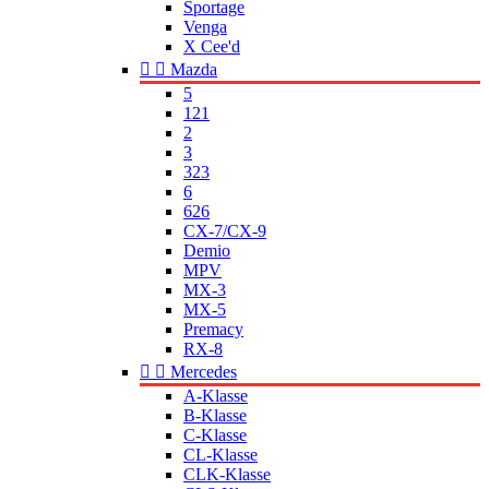
Sportage
Venga
X Cee'd


Mazda
5
121
2
3
323
6
626
CX-7/CX-9
Demio
MPV
MX-3
MX-5
Premacy
RX-8


Mercedes
A-Klasse
B-Klasse
C-Klasse
CL-Klasse
CLK-Klasse