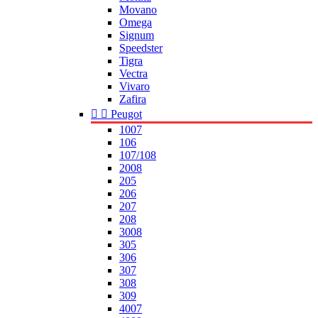
Movano
Omega
Signum
Speedster
Tigra
Vectra
Vivaro
Zafira


Peugot
1007
106
107/108
2008
205
206
207
208
3008
305
306
307
308
309
4007