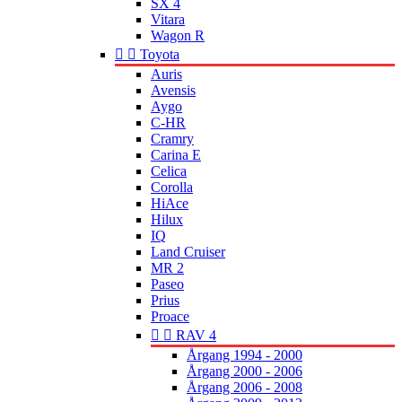
SX 4
Vitara
Wagon R


Toyota
Auris
Avensis
Aygo
C-HR
Cramry
Carina E
Celica
Corolla
HiAce
Hilux
IQ
Land Cruiser
MR 2
Paseo
Prius
Proace


RAV 4
Årgang 1994 - 2000
Årgang 2000 - 2006
Årgang 2006 - 2008