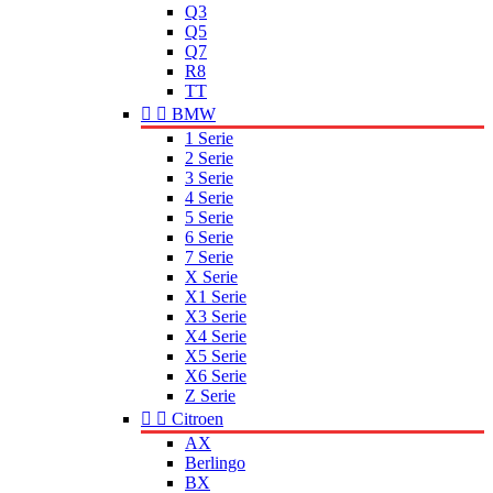
Q3
Q5
Q7
R8
TT


BMW
1 Serie
2 Serie
3 Serie
4 Serie
5 Serie
6 Serie
7 Serie
X Serie
X1 Serie
X3 Serie
X4 Serie
X5 Serie
X6 Serie
Z Serie


Citroen
AX
Berlingo
BX