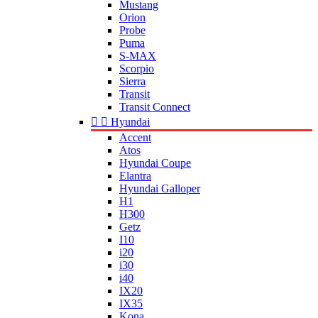
Mustang
Orion
Probe
Puma
S-MAX
Scorpio
Sierra
Transit
Transit Connect


Hyundai
Accent
Atos
Hyundai Coupe
Elantra
Hyundai Galloper
H1
H300
Getz
I10
i20
i30
i40
IX20
IX35
Kona