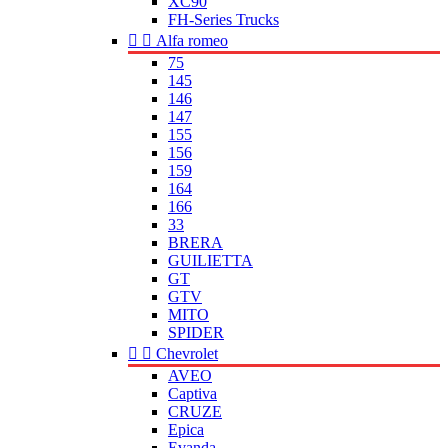
XC90
FH-Series Trucks


Alfa romeo
75
145
146
147
155
156
159
164
166
33
BRERA
GUILIETTA
GT
GTV
MITO
SPIDER


Chevrolet
AVEO
Captiva
CRUZE
Epica
Evanda