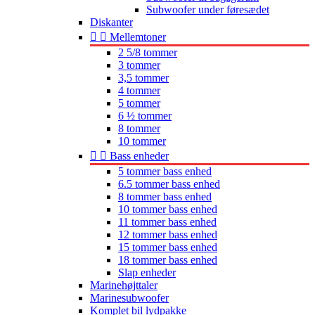
Subwoofer under føresædet
Diskanter


Mellemtoner
2 5/8 tommer
3 tommer
3,5 tommer
4 tommer
5 tommer
6 ½ tommer
8 tommer
10 tommer


Bass enheder
5 tommer bass enhed
6.5 tommer bass enhed
8 tommer bass enhed
10 tommer bass enhed
11 tommer bass enhed
12 tommer bass enhed
15 tommer bass enhed
18 tommer bass enhed
Slap enheder
Marinehøjttaler
Marinesubwoofer
Komplet bil lydpakke