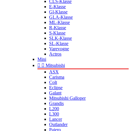
CLS-Klasse
E-Klasse
Gl-Klasse
GLA-Klasse
ML-Klasse
R-Klasse
S-Klasse
SLK-Klasse
SL-Klasse
Varevogne
Actros
Mini


Mitsubishi
ASX
Carisma
Colt
Eclipse
Galant
Mitsubishi Galloper
Grandis
L200
L300
Lancer
Outlander
Pajero