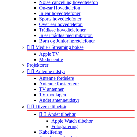
Noise-cancelling hovedtelefon
On-ear Hovedtelefon
In-ear hovedtelefoner
Sports hovedtelefoner
Over-ear hovedtelefon
Trådløse hovedtelefoner
In ear trådløs med mikrofon
Børn og Junior høretelefoner


Medie / Streaming bokse
Apple TV
Mediecentre
Projektorer


Antenne udstyr
Antenne fordelere
Antenne forstærkere
TV antenner
TV modtagere
Andet antenneudstyr


Diverse tilbehør


Andet tilbehør
Apple Watch tilbehør
Fotografering
Kabelføring