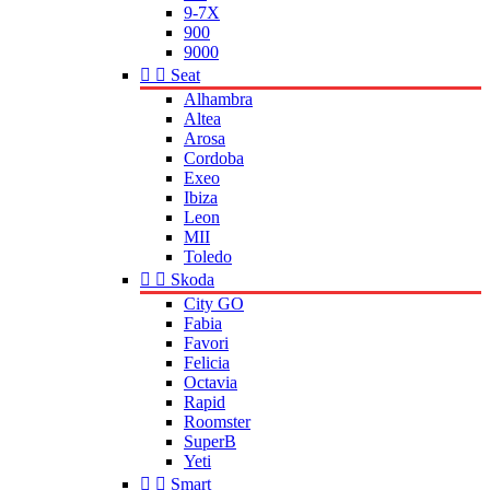
9-7X
900
9000


Seat
Alhambra
Altea
Arosa
Cordoba
Exeo
Ibiza
Leon
MII
Toledo


Skoda
City GO
Fabia
Favori
Felicia
Octavia
Rapid
Roomster
SuperB
Yeti


Smart