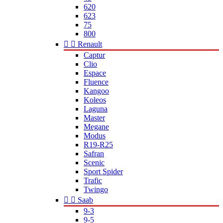
620
623
75
800


Renault
Captur
Clio
Espace
Fluence
Kangoo
Koleos
Laguna
Master
Megane
Modus
R19-R25
Safran
Scenic
Sport Spider
Trafic
Twingo


Saab
9-3
9-5