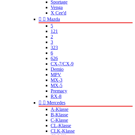
Sportage
Venga
X Cee'd


Mazda
5
121
2
3
323
6
626
CX-7/CX-9
Demio
MPV
MX-3
MX-5
Premacy
RX-8


Mercedes
A-Klasse
B-Klasse
C-Klasse
CL-Klasse
CLK-Klasse