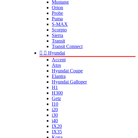
Mustang
Orion
Probe
Puma
S-MAX
Scorpio
Sierra
Transit
Transit Connect


Hyundai
Accent
Atos
Hyundai Coupe
Elantra
Hyundai Galloper
H1
H300
Getz
I10
i20
i30
i40
IX20
IX35
Kona