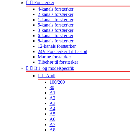


Forstærker
4-kanals forstærker
2-kanals forstærker
1-kanals forstærker
5-kanals forstærker
3-kanals forstærker
6-kanals forstærker
8-kanals forstærker
12-kanals forstærker
24V Forstærker Til Lastbil
Marine forstærker
Tilbehør til forstærker


Bil- og modelspecifik


Audi
100/200
80
A1
A2
A3
A4
A5
A6
A7
A8