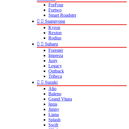
ForFour
Fortwo
Smart Roadster


Ssangyong
Kyron
Rexton
Rodius


Subaru
Forester
Impreza
Justy
Legacy
Outback
Tribeca


Suzuki
Alto
Baleno
Grand Vitara
Ignis
Jimny
Liana
Splash
Swift