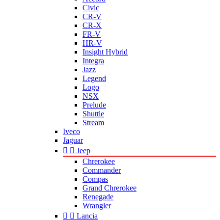
Civic
CR-V
CR-X
FR-V
HR-V
Insight Hybrid
Integra
Jazz
Legend
Logo
NSX
Prelude
Shuttle
Stream
Iveco
Jaguar


Jeep
Chrerokee
Commander
Compas
Grand Chrerokee
Renegade
Wrangler


Lancia