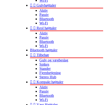
Wi-Fi


Gulvhøjttaler
Aktiv
Passiv
Bluetooth
Wi-Fi


Reol højttaler
Aktiv
Passiv
Bluetooth
Wi-Fi
Bluetooth højttaler


Tilbehør
Gulv og vægbeslag
Spikes
Stander
Fjernbetjening
Stereo Hub


Kompakt højttaler
Aktiv
Passiv
Bluetooth
Wi-Fi


Væg Højttaler