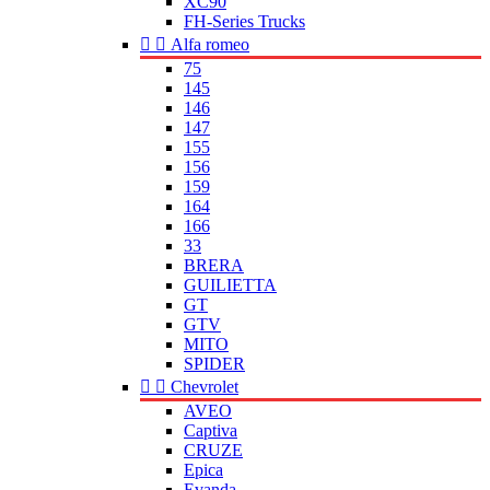
XC90
FH-Series Trucks


Alfa romeo
75
145
146
147
155
156
159
164
166
33
BRERA
GUILIETTA
GT
GTV
MITO
SPIDER


Chevrolet
AVEO
Captiva
CRUZE
Epica
Evanda