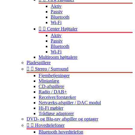
Aktiv
Passiv
Bluetooth
Wi-Fi


Center Højttaler
Aktiv
Passiv
Bluetooth
Wi-Fi
Multiroom højttalere
Pladespillere


Stereo / Surround
Fjernbetjeninger
Minianlæg
CD-afspillere
Radio / DAB+
Receiver/forstærker
Netværks-afspiller / DAC modul
Hi-Fi møbler
Trådløse adaptorer
DVD- og Blu-ray afspiller og optager


Hovedtelefoner
Bluetooth hovedtelefon