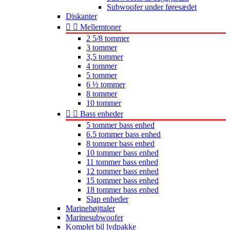
Subwoofer under føresædet
Diskanter


Mellemtoner
2 5/8 tommer
3 tommer
3,5 tommer
4 tommer
5 tommer
6 ½ tommer
8 tommer
10 tommer


Bass enheder
5 tommer bass enhed
6.5 tommer bass enhed
8 tommer bass enhed
10 tommer bass enhed
11 tommer bass enhed
12 tommer bass enhed
15 tommer bass enhed
18 tommer bass enhed
Slap enheder
Marinehøjttaler
Marinesubwoofer
Komplet bil lydpakke