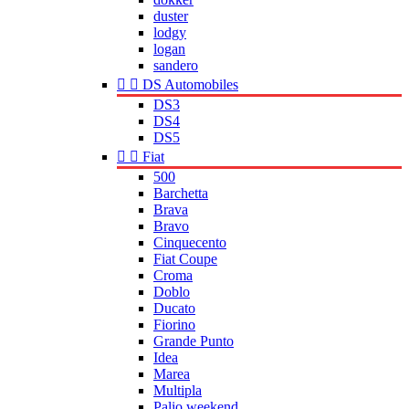
duster
lodgy
logan
sandero


DS Automobiles
DS3
DS4
DS5


Fiat
500
Barchetta
Brava
Bravo
Cinquecento
Fiat Coupe
Croma
Doblo
Ducato
Fiorino
Grande Punto
Idea
Marea
Multipla
Palio weekend