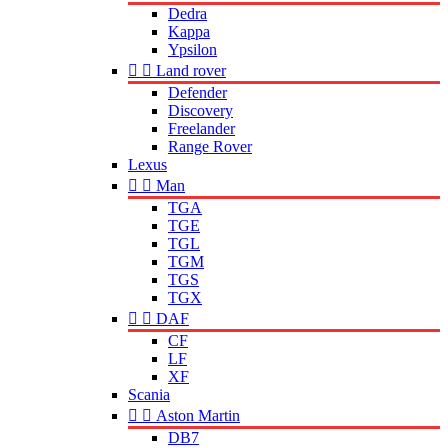
Dedra
Kappa
Ypsilon


Land rover
Defender
Discovery
Freelander
Range Rover
Lexus


Man
TGA
TGE
TGL
TGM
TGS
TGX


DAF
CF
LF
XF
Scania


Aston Martin
DB7