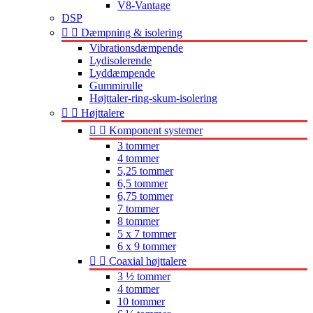
V8-Vantage
DSP


Dæmpning & isolering
Vibrationsdæmpende
Lydisolerende
Lyddæmpende
Gummirulle
Højttaler-ring-skum-isolering


Højttalere


Komponent systemer
3 tommer
4 tommer
5,25 tommer
6,5 tommer
6,75 tommer
7 tommer
8 tommer
5 x 7 tommer
6 x 9 tommer


Coaxial højttalere
3 ½ tommer
4 tommer
10 tommer