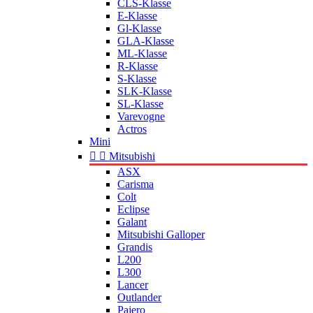
CLS-Klasse
E-Klasse
Gl-Klasse
GLA-Klasse
ML-Klasse
R-Klasse
S-Klasse
SLK-Klasse
SL-Klasse
Varevogne
Actros
Mini


Mitsubishi
ASX
Carisma
Colt
Eclipse
Galant
Mitsubishi Galloper
Grandis
L200
L300
Lancer
Outlander
Pajero