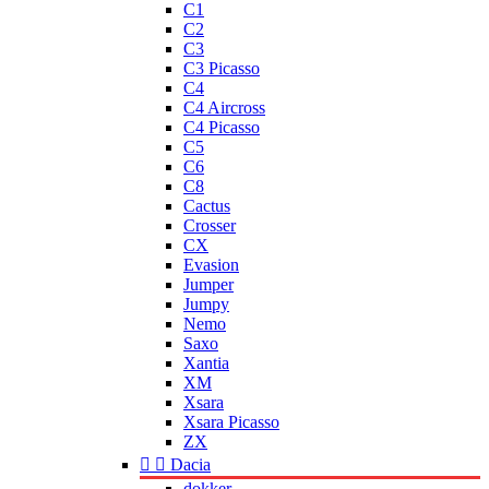
C1
C2
C3
C3 Picasso
C4
C4 Aircross
C4 Picasso
C5
C6
C8
Cactus
Crosser
CX
Evasion
Jumper
Jumpy
Nemo
Saxo
Xantia
XM
Xsara
Xsara Picasso
ZX


Dacia
dokker