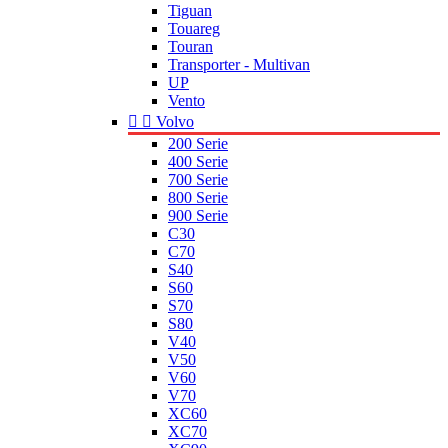
Tiguan
Touareg
Touran
Transporter - Multivan
UP
Vento


Volvo
200 Serie
400 Serie
700 Serie
800 Serie
900 Serie
C30
C70
S40
S60
S70
S80
V40
V50
V60
V70
XC60
XC70