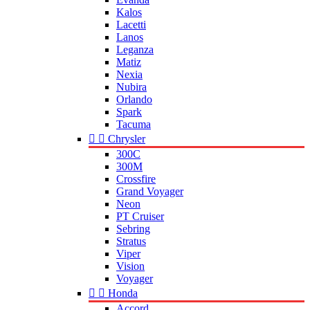
Kalos
Lacetti
Lanos
Leganza
Matiz
Nexia
Nubira
Orlando
Spark
Tacuma


Chrysler
300C
300M
Crossfire
Grand Voyager
Neon
PT Cruiser
Sebring
Stratus
Viper
Vision
Voyager


Honda
Accord