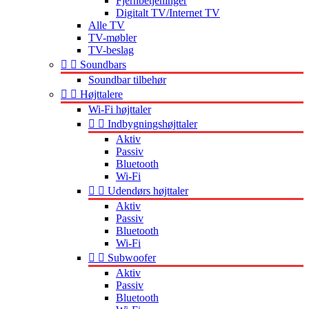
Fjernbetjeninger
Digitalt TV/Internet TV
Alle TV
TV-møbler
TV-beslag


Soundbars
Soundbar tilbehør


Højttalere
Wi-Fi højttaler


Indbygningshøjttaler
Aktiv
Passiv
Bluetooth
Wi-Fi


Udendørs højttaler
Aktiv
Passiv
Bluetooth
Wi-Fi


Subwoofer
Aktiv
Passiv
Bluetooth