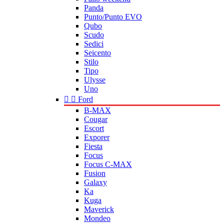
Panda
Punto/Punto EVO
Qubo
Scudo
Sedici
Seicento
Stilo
Tipo
Ulysse
Uno


Ford
B-MAX
Cougar
Escort
Exporer
Fiesta
Focus
Focus C-MAX
Fusion
Galaxy
Ka
Kuga
Maverick
Mondeo