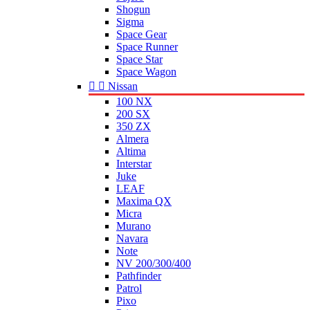
Shogun
Sigma
Space Gear
Space Runner
Space Star
Space Wagon


Nissan
100 NX
200 SX
350 ZX
Almera
Altima
Interstar
Juke
LEAF
Maxima QX
Micra
Murano
Navara
Note
NV 200/300/400
Pathfinder
Patrol
Pixo