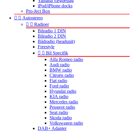
Yamaha vægbeslag
iPod/iPhone docks
Pro-Ject Box


Autostereo


Radioer
Bilradio 1 DIN
Bilradio 2 DIN
Bådradio (headunit)
Freestyle


Bil Specifik
Alfa Romeo radio
Audi radio
BMW radio
Citroën radio
Fiat radio
Ford radio
Hyundai radio
KIA radio
Mercedes radio
Peugeot radio
Seat radio
Skoda radio
Volkswagen radio
DAB+ Adapter