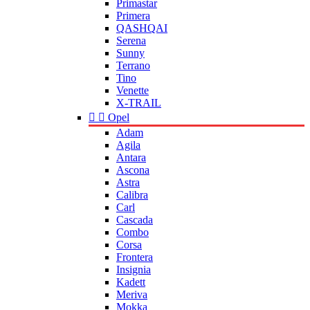
Primastar
Primera
QASHQAI
Serena
Sunny
Terrano
Tino
Venette
X-TRAIL


Opel
Adam
Agila
Antara
Ascona
Astra
Calibra
Carl
Cascada
Combo
Corsa
Frontera
Insignia
Kadett
Meriva
Mokka