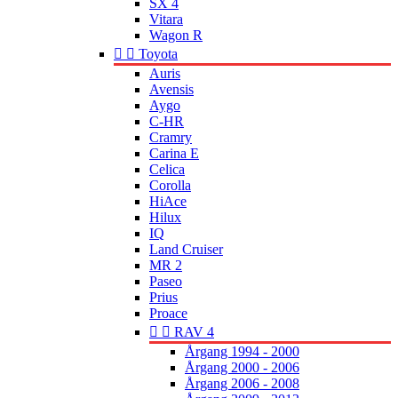
SX 4
Vitara
Wagon R


Toyota
Auris
Avensis
Aygo
C-HR
Cramry
Carina E
Celica
Corolla
HiAce
Hilux
IQ
Land Cruiser
MR 2
Paseo
Prius
Proace


RAV 4
Årgang 1994 - 2000
Årgang 2000 - 2006
Årgang 2006 - 2008