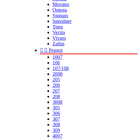
Movano
Omega
Signum
Speedster
Tigra
Vectra
Vivaro
Zafira


Peugot
1007
106
107/108
2008
205
206
207
208
3008
305
306
307
308
309
4007