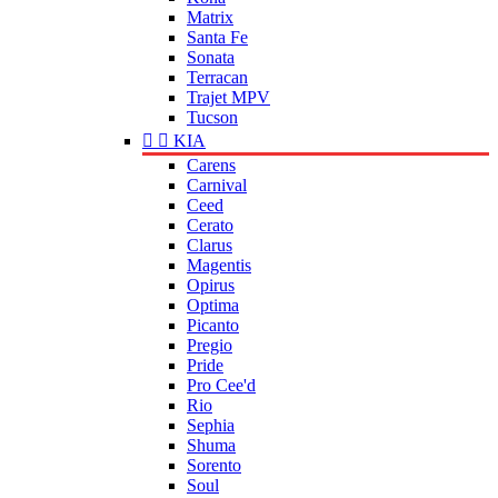
Matrix
Santa Fe
Sonata
Terracan
Trajet MPV
Tucson


KIA
Carens
Carnival
Ceed
Cerato
Clarus
Magentis
Opirus
Optima
Picanto
Pregio
Pride
Pro Cee'd
Rio
Sephia
Shuma
Sorento
Soul