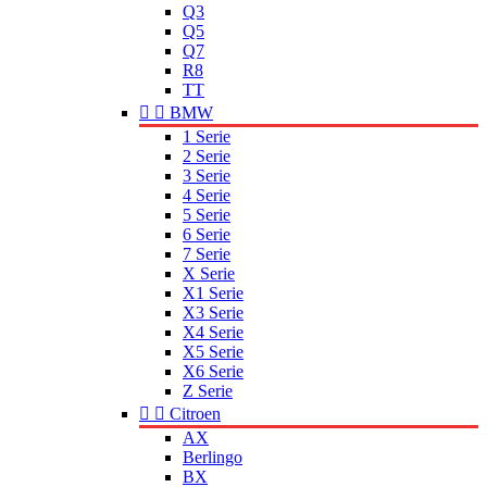
Q3
Q5
Q7
R8
TT


BMW
1 Serie
2 Serie
3 Serie
4 Serie
5 Serie
6 Serie
7 Serie
X Serie
X1 Serie
X3 Serie
X4 Serie
X5 Serie
X6 Serie
Z Serie


Citroen
AX
Berlingo
BX