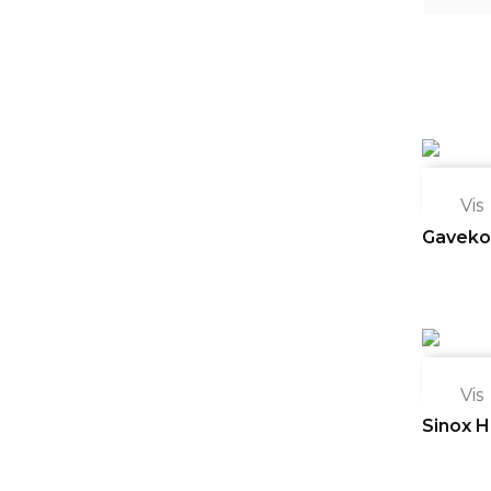

Vis
Gaveko

Vis
Sinox Hø