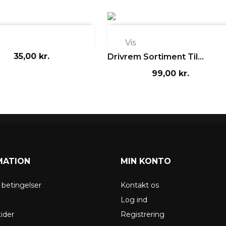

Vis
35,00 kr.
Drivrem Sortiment Til...
99,00 kr.
MATION
MIN KONTO
g betingelser
Kontakt os
g
Log ind
ider
Registrering