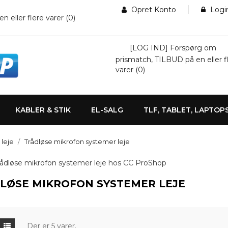
Opret Konto
Logi
eller flere varer (
0
)
[LOG IND] Forspørg om
prismatch, TILBUD på en eller f
varer (
0
)
KABLER & STIK
EL-SALG
TLF, TABLET, LAPTOP
 leje
Trådløse mikrofon systemer leje
LØSE MIKROFON SYSTEMER LEJE
Der er 5 varer.