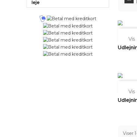
leje

Vis
Udlejni

Vis
Udlejni
Viser 