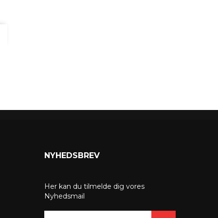
NYHEDSBREV
Her kan du tilmelde dig vores
Nyhedsmail