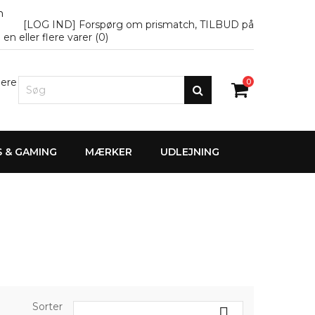
n
[LOG IND] Forspørg om prismatch, TILBUD på
en eller flere varer (
0
)
lere
0
S & GAMING
MÆRKER
UDLEJNING
Sorter
