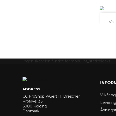

Vis
Ingen skabelon fundet for modul ht_staticblocks
INFOR
ADDRESS:
Vilkår o
CC ProShop V/Gert H. Drescher
Profilvej 36
Leverin
6000 Kolding
Åbningst
Danmark