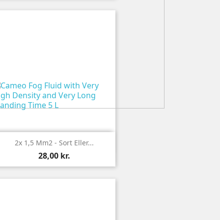

Vis
2x 1,5 Mm2 - Sort Eller...
28,00 kr.