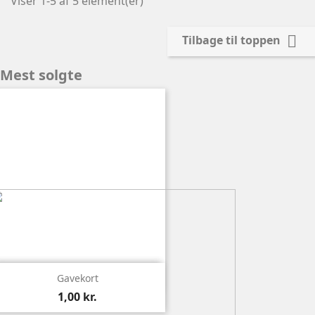
Viser 1-5 af 5 element(er)

Tilbage til toppen
Mest solgte

Vis
Gavekort
1,00 kr.