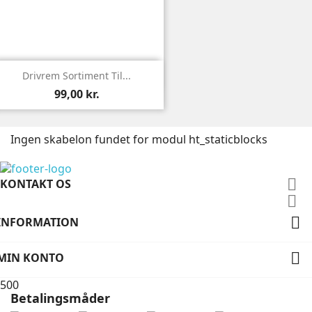

Vis
Drivrem Sortiment Til...
99,00 kr.
Ingen skabelon fundet for modul ht_staticblocks

KONTAKT OS


INFORMATION

MIN KONTO
500
Betalingsmåder