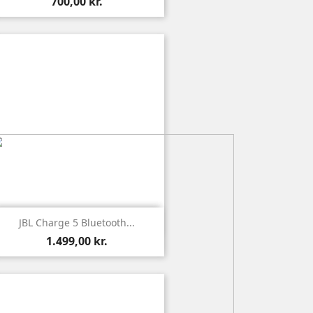
700,00 kr.

Vis
JBL Charge 5 Bluetooth...
1.499,00 kr.