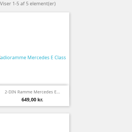
Viser 1-5 af 5 element(er)

Vis
2-DIN Ramme Mercedes E...
649,00 kr.