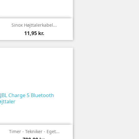

Vis
Sinox Højttalerkabel...
11,95 kr.

Vis
Timer - Tekniker - Eget...