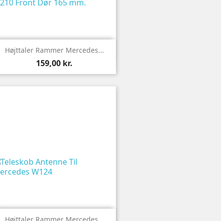

Vis
Højttaler Rammer Mercedes...
159,00 kr.

Vis
Højttaler Rammer Mercedes...