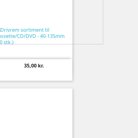

Vis
35,00 kr.