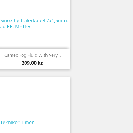

Vis
Cameo Fog Fluid With Very...
209,00 kr.