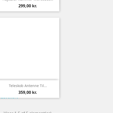
299,00 kr.

Vis
Teleskob Antenne Til...
359,00 kr.