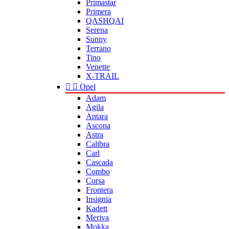
Primastar
Primera
QASHQAI
Serena
Sunny
Terrano
Tino
Venette
X-TRAIL


Opel
Adam
Agila
Antara
Ascona
Astra
Calibra
Carl
Cascada
Combo
Corsa
Frontera
Insignia
Kadett
Meriva
Mokka