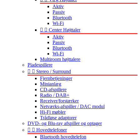
Aktiv
Passiv
Bluetooth
Wi-Fi


Center Højttaler
Aktiv
Passiv
Bluetooth
Wi-Fi
Multiroom højttalere
Pladespillere


Stereo / Surround
Fjernbetjeninger
Minianlæg
CD-afspillere
Radio / DAB+
Receiver/forstærker
Netværks-afspiller / DAC modul
Hi-Fi møbler
Trådløse adaptorer
DVD- og Blu-ray afspiller og optager


Hovedtelefoner
Bluetooth hovedtelefon