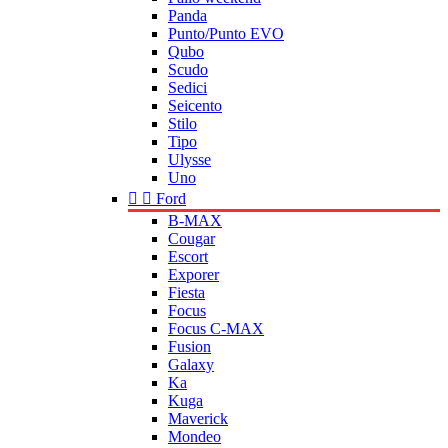
Panda
Punto/Punto EVO
Qubo
Scudo
Sedici
Seicento
Stilo
Tipo
Ulysse
Uno


Ford
B-MAX
Cougar
Escort
Exporer
Fiesta
Focus
Focus C-MAX
Fusion
Galaxy
Ka
Kuga
Maverick
Mondeo