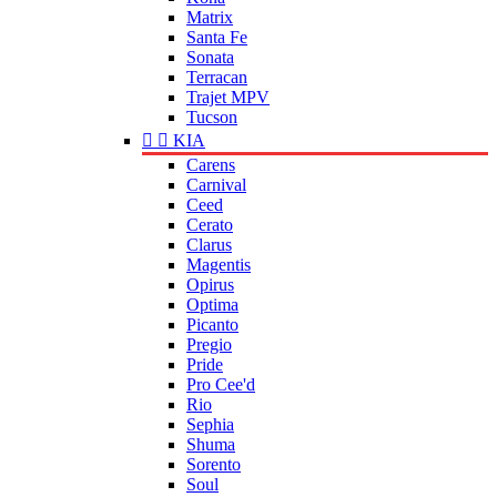
Matrix
Santa Fe
Sonata
Terracan
Trajet MPV
Tucson


KIA
Carens
Carnival
Ceed
Cerato
Clarus
Magentis
Opirus
Optima
Picanto
Pregio
Pride
Pro Cee'd
Rio
Sephia
Shuma
Sorento
Soul