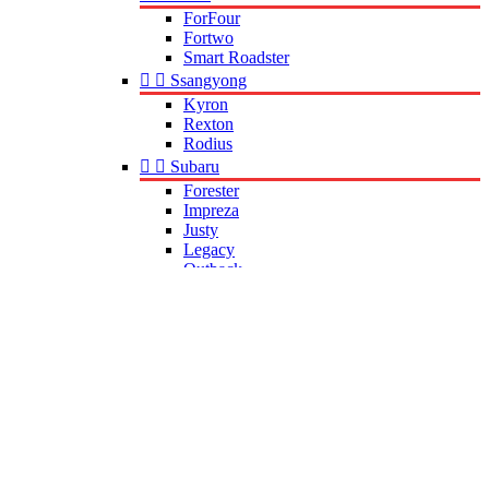
ForFour
Fortwo
Smart Roadster


Ssangyong
Kyron
Rexton
Rodius


Subaru
Forester
Impreza
Justy
Legacy
Outback
Tribeca


Suzuki
Alto
Baleno
Grand Vitara
Ignis
Jimny
Liana
Splash
Swift