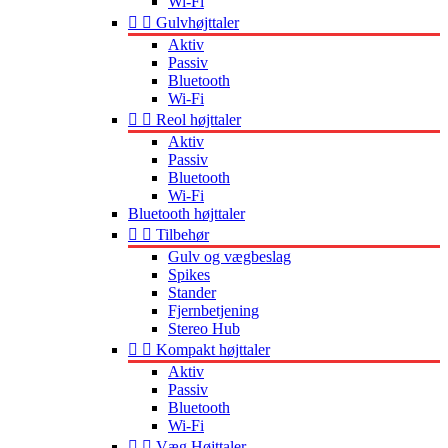
Wi-Fi


Gulvhøjttaler
Aktiv
Passiv
Bluetooth
Wi-Fi


Reol højttaler
Aktiv
Passiv
Bluetooth
Wi-Fi
Bluetooth højttaler


Tilbehør
Gulv og vægbeslag
Spikes
Stander
Fjernbetjening
Stereo Hub


Kompakt højttaler
Aktiv
Passiv
Bluetooth
Wi-Fi


Væg Højttaler