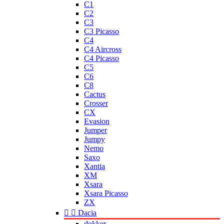
C1
C2
C3
C3 Picasso
C4
C4 Aircross
C4 Picasso
C5
C6
C8
Cactus
Crosser
CX
Evasion
Jumper
Jumpy
Nemo
Saxo
Xantia
XM
Xsara
Xsara Picasso
ZX


Dacia
dokker