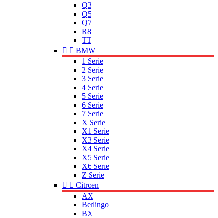
Q3
Q5
Q7
R8
TT


BMW
1 Serie
2 Serie
3 Serie
4 Serie
5 Serie
6 Serie
7 Serie
X Serie
X1 Serie
X3 Serie
X4 Serie
X5 Serie
X6 Serie
Z Serie


Citroen
AX
Berlingo
BX