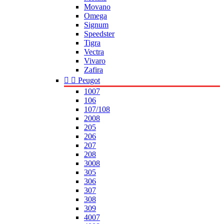
Movano
Omega
Signum
Speedster
Tigra
Vectra
Vivaro
Zafira


Peugot
1007
106
107/108
2008
205
206
207
208
3008
305
306
307
308
309
4007