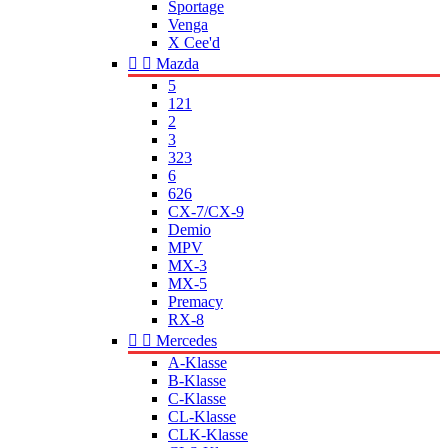
Sportage
Venga
X Cee'd


Mazda
5
121
2
3
323
6
626
CX-7/CX-9
Demio
MPV
MX-3
MX-5
Premacy
RX-8


Mercedes
A-Klasse
B-Klasse
C-Klasse
CL-Klasse
CLK-Klasse