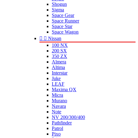
Shogun
Sigma
Space Gear
Space Runner
Space Star
Space Wagon


Nissan
100 NX
200 SX
350 ZX
Almera
Altima
Interstar
Juke
LEAF
Maxima QX
Micra
Murano
Navara
Note
NV 200/300/400
Pathfinder
Patrol
Pixo