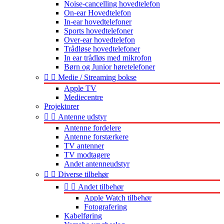
Noise-cancelling hovedtelefon
On-ear Hovedtelefon
In-ear hovedtelefoner
Sports hovedtelefoner
Over-ear hovedtelefon
Trådløse hovedtelefoner
In ear trådløs med mikrofon
Børn og Junior høretelefoner


Medie / Streaming bokse
Apple TV
Mediecentre
Projektorer


Antenne udstyr
Antenne fordelere
Antenne forstærkere
TV antenner
TV modtagere
Andet antenneudstyr


Diverse tilbehør


Andet tilbehør
Apple Watch tilbehør
Fotografering
Kabelføring