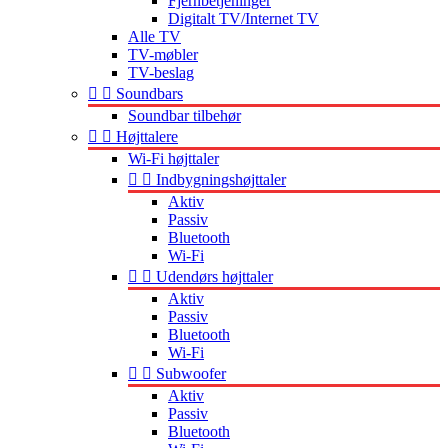
Fjernbetjeninger
Digitalt TV/Internet TV
Alle TV
TV-møbler
TV-beslag


Soundbars
Soundbar tilbehør


Højttalere
Wi-Fi højttaler


Indbygningshøjttaler
Aktiv
Passiv
Bluetooth
Wi-Fi


Udendørs højttaler
Aktiv
Passiv
Bluetooth
Wi-Fi


Subwoofer
Aktiv
Passiv
Bluetooth