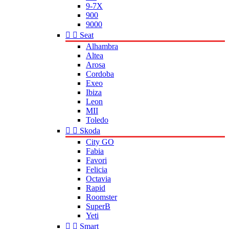
9-7X
900
9000


Seat
Alhambra
Altea
Arosa
Cordoba
Exeo
Ibiza
Leon
MII
Toledo


Skoda
City GO
Fabia
Favori
Felicia
Octavia
Rapid
Roomster
SuperB
Yeti


Smart