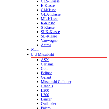
CLS-Klasse
E-Klasse
Gl-Klasse
GLA-Klasse
ML-Klasse
R-Klasse
S-Klasse
SLK-Klasse
SL-Klasse
Varevogne
Actros
Mini


Mitsubishi
ASX
Carisma
Colt
Eclipse
Galant
Mitsubishi Galloper
Grandis
L200
L300
Lancer
Outlander
Pajero