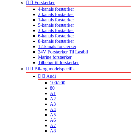


Forstærker
4-kanals forstærker
2-kanals forstærker
1-kanals forstærker
5-kanals forstærker
3-kanals forstærker
6-kanals forstærker
8-kanals forstærker
12-kanals forstærker
24V Forstærker Til Lastbil
Marine forstærker
Tilbehør til forstærker


Bil- og modelspecifik


Audi
100/200
80
A1
A2
A3
A4
A5
A6
A7
A8