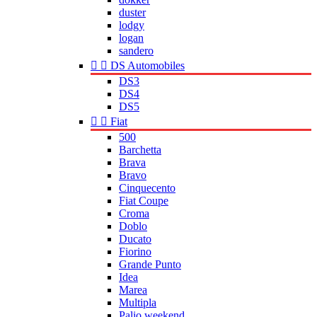
duster
lodgy
logan
sandero


DS Automobiles
DS3
DS4
DS5


Fiat
500
Barchetta
Brava
Bravo
Cinquecento
Fiat Coupe
Croma
Doblo
Ducato
Fiorino
Grande Punto
Idea
Marea
Multipla
Palio weekend