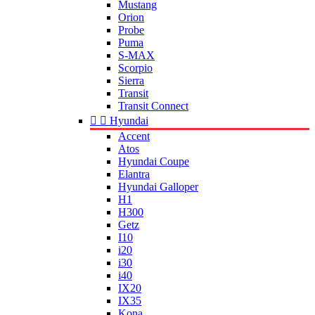
Mustang
Orion
Probe
Puma
S-MAX
Scorpio
Sierra
Transit
Transit Connect


Hyundai
Accent
Atos
Hyundai Coupe
Elantra
Hyundai Galloper
H1
H300
Getz
I10
i20
i30
i40
IX20
IX35
Kona