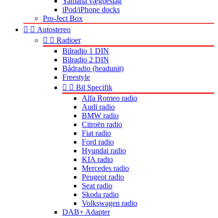
Yamaha vægbeslag
iPod/iPhone docks
Pro-Ject Box


Autostereo


Radioer
Bilradio 1 DIN
Bilradio 2 DIN
Bådradio (headunit)
Freestyle


Bil Specifik
Alfa Romeo radio
Audi radio
BMW radio
Citroën radio
Fiat radio
Ford radio
Hyundai radio
KIA radio
Mercedes radio
Peugeot radio
Seat radio
Skoda radio
Volkswagen radio
DAB+ Adapter