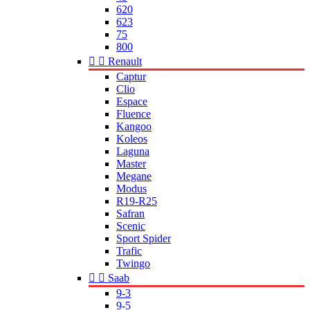
620
623
75
800


Renault
Captur
Clio
Espace
Fluence
Kangoo
Koleos
Laguna
Master
Megane
Modus
R19-R25
Safran
Scenic
Sport Spider
Trafic
Twingo


Saab
9-3
9-5