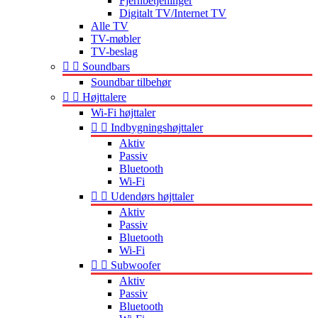
Fjernbetjeninger
Digitalt TV/Internet TV
Alle TV
TV-møbler
TV-beslag


Soundbars
Soundbar tilbehør


Højttalere
Wi-Fi højttaler


Indbygningshøjttaler
Aktiv
Passiv
Bluetooth
Wi-Fi


Udendørs højttaler
Aktiv
Passiv
Bluetooth
Wi-Fi


Subwoofer
Aktiv
Passiv
Bluetooth