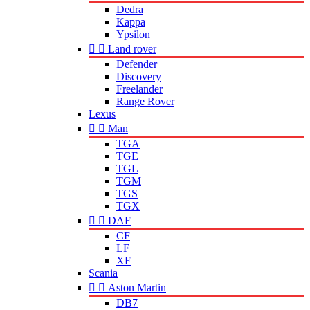
Dedra
Kappa
Ypsilon


Land rover
Defender
Discovery
Freelander
Range Rover
Lexus


Man
TGA
TGE
TGL
TGM
TGS
TGX


DAF
CF
LF
XF
Scania


Aston Martin
DB7