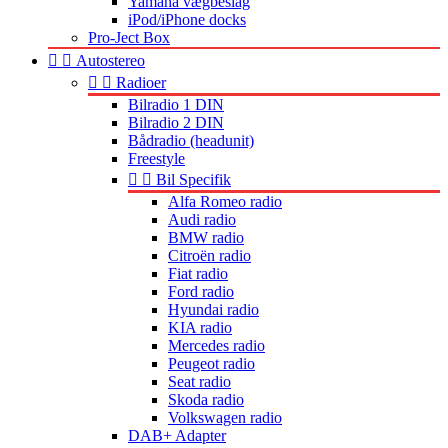
Yamaha vægbeslag
iPod/iPhone docks
Pro-Ject Box


Autostereo


Radioer
Bilradio 1 DIN
Bilradio 2 DIN
Bådradio (headunit)
Freestyle


Bil Specifik
Alfa Romeo radio
Audi radio
BMW radio
Citroën radio
Fiat radio
Ford radio
Hyundai radio
KIA radio
Mercedes radio
Peugeot radio
Seat radio
Skoda radio
Volkswagen radio
DAB+ Adapter