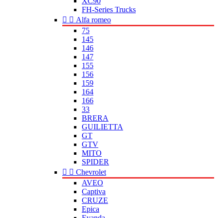
XC90
FH-Series Trucks


Alfa romeo
75
145
146
147
155
156
159
164
166
33
BRERA
GUILIETTA
GT
GTV
MITO
SPIDER


Chevrolet
AVEO
Captiva
CRUZE
Epica
Evanda