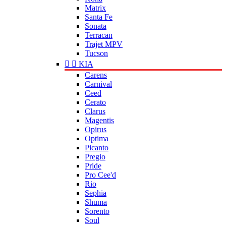
Matrix
Santa Fe
Sonata
Terracan
Trajet MPV
Tucson


KIA
Carens
Carnival
Ceed
Cerato
Clarus
Magentis
Opirus
Optima
Picanto
Pregio
Pride
Pro Cee'd
Rio
Sephia
Shuma
Sorento
Soul