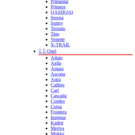
Primastar
Primera
QASHQAI
Serena
Sunny
Terrano
Tino
Venette
X-TRAIL


Opel
Adam
Agila
Antara
Ascona
Astra
Calibra
Carl
Cascada
Combo
Corsa
Frontera
Insignia
Kadett
Meriva
Mokka