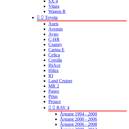
SX 4
Vitara
Wagon R


Toyota
Auris
Avensis
Aygo
C-HR
Cramry
Carina E
Celica
Corolla
HiAce
Hilux
IQ
Land Cruiser
MR 2
Paseo
Prius
Proace


RAV 4
Årgang 1994 - 2000
Årgang 2000 - 2006
Årgang 2006 - 2008