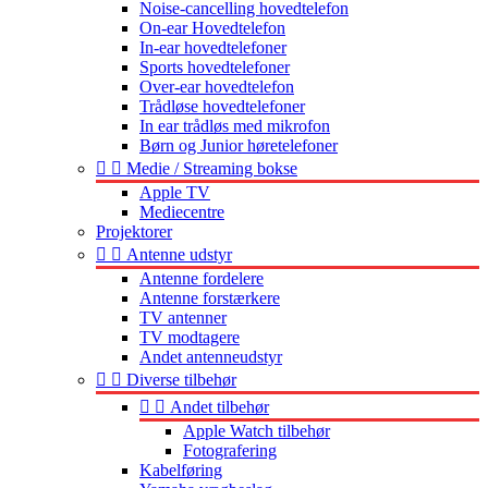
Noise-cancelling hovedtelefon
On-ear Hovedtelefon
In-ear hovedtelefoner
Sports hovedtelefoner
Over-ear hovedtelefon
Trådløse hovedtelefoner
In ear trådløs med mikrofon
Børn og Junior høretelefoner


Medie / Streaming bokse
Apple TV
Mediecentre
Projektorer


Antenne udstyr
Antenne fordelere
Antenne forstærkere
TV antenner
TV modtagere
Andet antenneudstyr


Diverse tilbehør


Andet tilbehør
Apple Watch tilbehør
Fotografering
Kabelføring