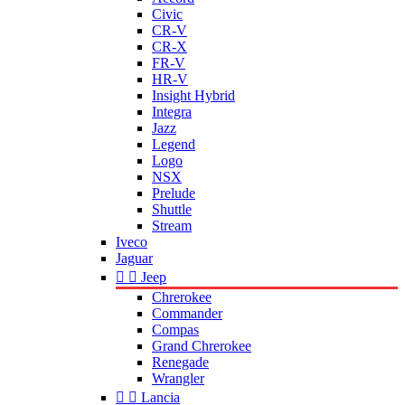
Civic
CR-V
CR-X
FR-V
HR-V
Insight Hybrid
Integra
Jazz
Legend
Logo
NSX
Prelude
Shuttle
Stream
Iveco
Jaguar


Jeep
Chrerokee
Commander
Compas
Grand Chrerokee
Renegade
Wrangler


Lancia