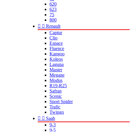
620
623
75
800


Renault
Captur
Clio
Espace
Fluence
Kangoo
Koleos
Laguna
Master
Megane
Modus
R19-R25
Safran
Scenic
Sport Spider
Trafic
Twingo


Saab
9-3
9-5