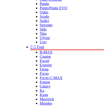
Panda
Punto/Punto EVO
Qubo
Scudo
Sedici
Seicento
Stilo
Tipo
Ulysse
Uno


Ford
B-MAX
Cougar
Escort
Exporer
Fiesta
Focus
Focus C-MAX
Fusion
Galaxy
Ka
Kuga
Maverick
Mondeo