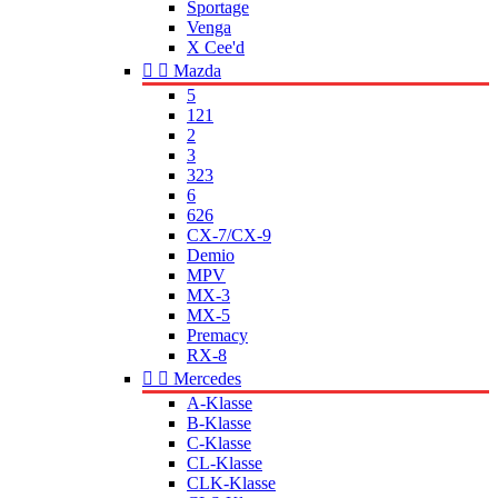
Sportage
Venga
X Cee'd


Mazda
5
121
2
3
323
6
626
CX-7/CX-9
Demio
MPV
MX-3
MX-5
Premacy
RX-8


Mercedes
A-Klasse
B-Klasse
C-Klasse
CL-Klasse
CLK-Klasse