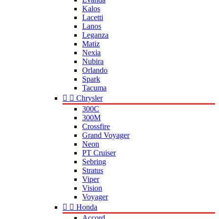
Kalos
Lacetti
Lanos
Leganza
Matiz
Nexia
Nubira
Orlando
Spark
Tacuma


Chrysler
300C
300M
Crossfire
Grand Voyager
Neon
PT Cruiser
Sebring
Stratus
Viper
Vision
Voyager


Honda
Accord