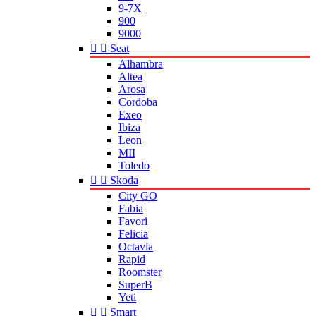
9-7X
900
9000


Seat
Alhambra
Altea
Arosa
Cordoba
Exeo
Ibiza
Leon
MII
Toledo


Skoda
City GO
Fabia
Favori
Felicia
Octavia
Rapid
Roomster
SuperB
Yeti


Smart