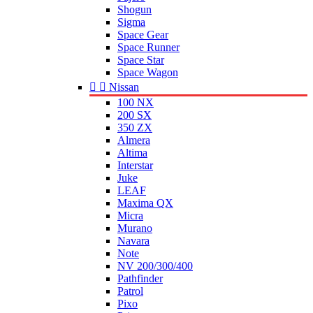
Shogun
Sigma
Space Gear
Space Runner
Space Star
Space Wagon


Nissan
100 NX
200 SX
350 ZX
Almera
Altima
Interstar
Juke
LEAF
Maxima QX
Micra
Murano
Navara
Note
NV 200/300/400
Pathfinder
Patrol
Pixo