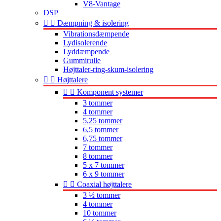
V8-Vantage
DSP


Dæmpning & isolering
Vibrationsdæmpende
Lydisolerende
Lyddæmpende
Gummirulle
Højttaler-ring-skum-isolering


Højttalere


Komponent systemer
3 tommer
4 tommer
5,25 tommer
6,5 tommer
6,75 tommer
7 tommer
8 tommer
5 x 7 tommer
6 x 9 tommer


Coaxial højttalere
3 ½ tommer
4 tommer
10 tommer