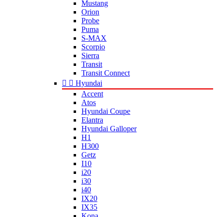
Mustang
Orion
Probe
Puma
S-MAX
Scorpio
Sierra
Transit
Transit Connect


Hyundai
Accent
Atos
Hyundai Coupe
Elantra
Hyundai Galloper
H1
H300
Getz
I10
i20
i30
i40
IX20
IX35
Kona