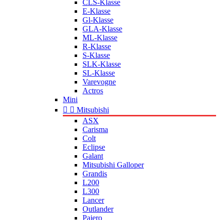
CLS-Klasse
E-Klasse
Gl-Klasse
GLA-Klasse
ML-Klasse
R-Klasse
S-Klasse
SLK-Klasse
SL-Klasse
Varevogne
Actros
Mini


Mitsubishi
ASX
Carisma
Colt
Eclipse
Galant
Mitsubishi Galloper
Grandis
L200
L300
Lancer
Outlander
Pajero