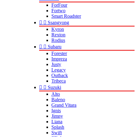
ForFour
Fortwo
Smart Roadster


Ssangyong
Kyron
Rexton
Rodius


Subaru
Forester
Impreza
Justy
Legacy
Outback
Tribeca


Suzuki
Alto
Baleno
Grand Vitara
Ignis
Jimny
Liana
Splash
Swift