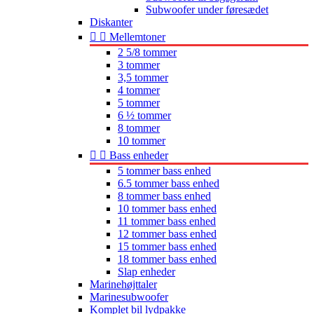
Subwoofer under føresædet
Diskanter


Mellemtoner
2 5/8 tommer
3 tommer
3,5 tommer
4 tommer
5 tommer
6 ½ tommer
8 tommer
10 tommer


Bass enheder
5 tommer bass enhed
6.5 tommer bass enhed
8 tommer bass enhed
10 tommer bass enhed
11 tommer bass enhed
12 tommer bass enhed
15 tommer bass enhed
18 tommer bass enhed
Slap enheder
Marinehøjttaler
Marinesubwoofer
Komplet bil lydpakke