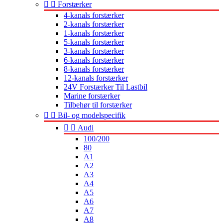


Forstærker
4-kanals forstærker
2-kanals forstærker
1-kanals forstærker
5-kanals forstærker
3-kanals forstærker
6-kanals forstærker
8-kanals forstærker
12-kanals forstærker
24V Forstærker Til Lastbil
Marine forstærker
Tilbehør til forstærker


Bil- og modelspecifik


Audi
100/200
80
A1
A2
A3
A4
A5
A6
A7
A8