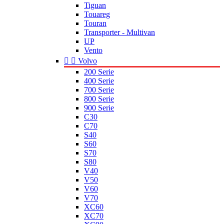
Tiguan
Touareg
Touran
Transporter - Multivan
UP
Vento


Volvo
200 Serie
400 Serie
700 Serie
800 Serie
900 Serie
C30
C70
S40
S60
S70
S80
V40
V50
V60
V70
XC60
XC70