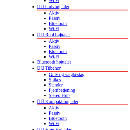
Wi-Fi


Gulvhøjttaler
Aktiv
Passiv
Bluetooth
Wi-Fi


Reol højttaler
Aktiv
Passiv
Bluetooth
Wi-Fi
Bluetooth højttaler


Tilbehør
Gulv og vægbeslag
Spikes
Stander
Fjernbetjening
Stereo Hub


Kompakt højttaler
Aktiv
Passiv
Bluetooth
Wi-Fi


Væg Højttaler