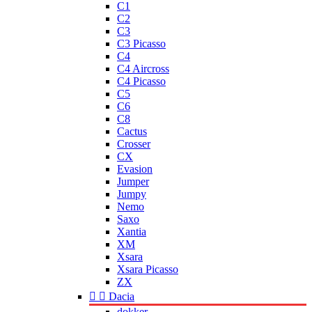
C1
C2
C3
C3 Picasso
C4
C4 Aircross
C4 Picasso
C5
C6
C8
Cactus
Crosser
CX
Evasion
Jumper
Jumpy
Nemo
Saxo
Xantia
XM
Xsara
Xsara Picasso
ZX


Dacia
dokker