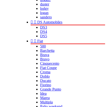
duster
lodgy
logan
sandero


DS Automobiles
DS3
DS4
DS5


Fiat
500
Barchetta
Brava
Bravo
Cinquecento
Fiat Coupe
Croma
Doblo
Ducato
Fiorino
Grande Punto
Idea
Marea
Multipla
Palio weekend