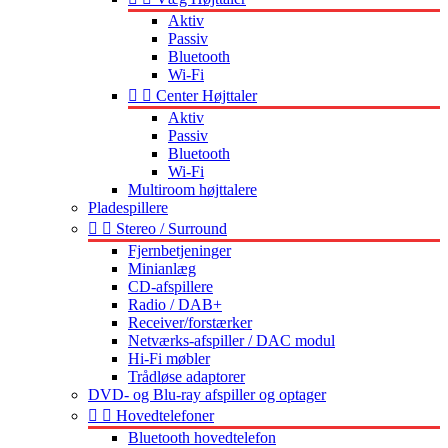
Aktiv
Passiv
Bluetooth
Wi-Fi


Center Højttaler
Aktiv
Passiv
Bluetooth
Wi-Fi
Multiroom højttalere
Pladespillere


Stereo / Surround
Fjernbetjeninger
Minianlæg
CD-afspillere
Radio / DAB+
Receiver/forstærker
Netværks-afspiller / DAC modul
Hi-Fi møbler
Trådløse adaptorer
DVD- og Blu-ray afspiller og optager


Hovedtelefoner
Bluetooth hovedtelefon