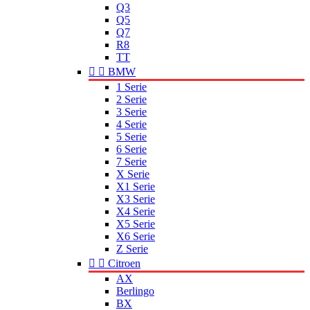
Q3
Q5
Q7
R8
TT


BMW
1 Serie
2 Serie
3 Serie
4 Serie
5 Serie
6 Serie
7 Serie
X Serie
X1 Serie
X3 Serie
X4 Serie
X5 Serie
X6 Serie
Z Serie


Citroen
AX
Berlingo
BX