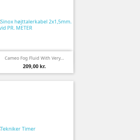

Vis
Cameo Fog Fluid With Very...
209,00 kr.