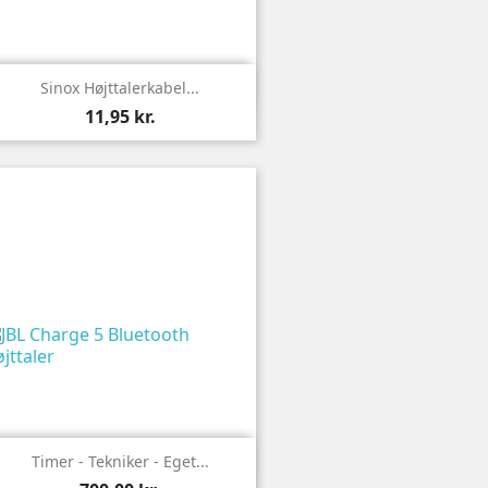

Vis
Sinox Højttalerkabel...
11,95 kr.

Vis
Timer - Tekniker - Eget...