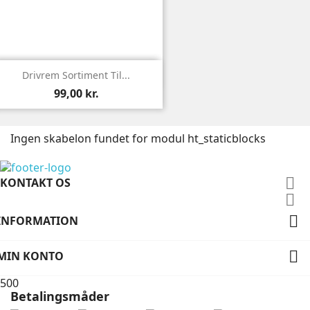

Vis
Drivrem Sortiment Til...
99,00 kr.
Ingen skabelon fundet for modul ht_staticblocks

KONTAKT OS


INFORMATION

MIN KONTO
500
Betalingsmåder