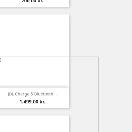
700,00 kr.

Vis
JBL Charge 5 Bluetooth...
1.499,00 kr.