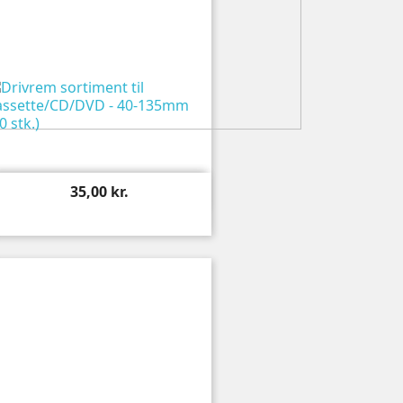

Vis
35,00 kr.