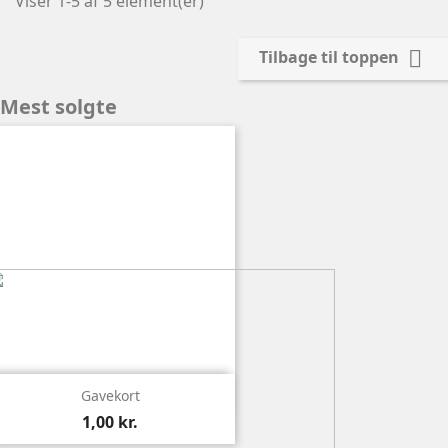
Viser 1-5 af 5 element(er)

Tilbage til toppen
Mest solgte

Vis
Gavekort
1,00 kr.