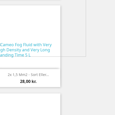

Vis
2x 1,5 Mm2 - Sort Eller...
28,00 kr.