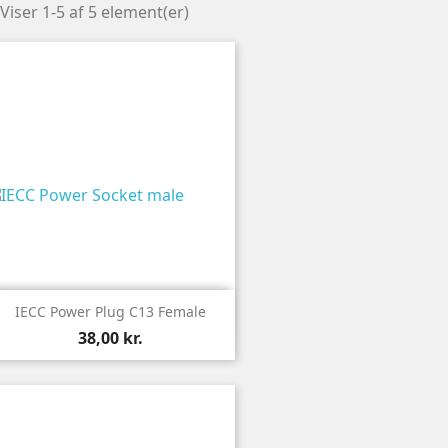
Viser 1-5 af 5 element(er)

Vis
IECC Power Plug C13 Female
38,00 kr.