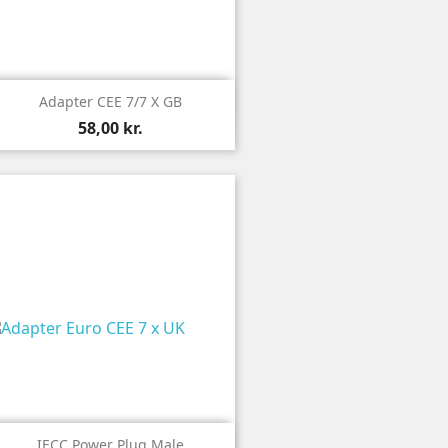

Vis
Adapter CEE 7/7 X GB
58,00 kr.

Vis
IECC Power Plug Male